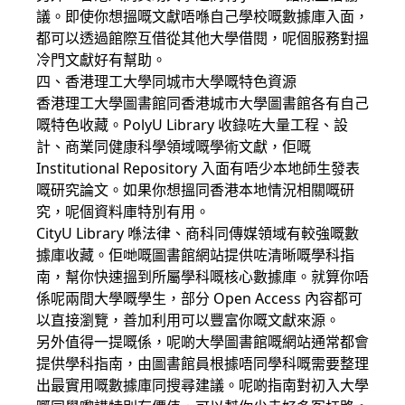
議。即使你想搵嘅文獻唔喺自己學校嘅數據庫入面，
都可以透過館際互借從其他大學借閱，呢個服務對搵
冷門文獻好有幫助。
四、香港理工大學同城市大學嘅特色資源
香港理工大學圖書館同香港城市大學圖書館各有自己
嘅特色收藏。PolyU Library 收錄咗大量工程、設
計、商業同健康科學領域嘅學術文獻，佢嘅
Institutional Repository 入面有唔少本地師生發表
嘅研究論文。如果你想搵同香港本地情況相關嘅研
究，呢個資料庫特別有用。
CityU Library 喺法律、商科同傳媒領域有較強嘅數
據庫收藏。佢哋嘅圖書館網站提供咗清晰嘅學科指
南，幫你快速搵到所屬學科嘅核心數據庫。就算你唔
係呢兩間大學嘅學生，部分 Open Access 內容都可
以直接瀏覽，善加利用可以豐富你嘅文獻來源。
另外值得一提嘅係，呢啲大學圖書館嘅網站通常都會
提供學科指南，由圖書館員根據唔同學科嘅需要整理
出最實用嘅數據庫同搜尋建議。呢啲指南對初入大學