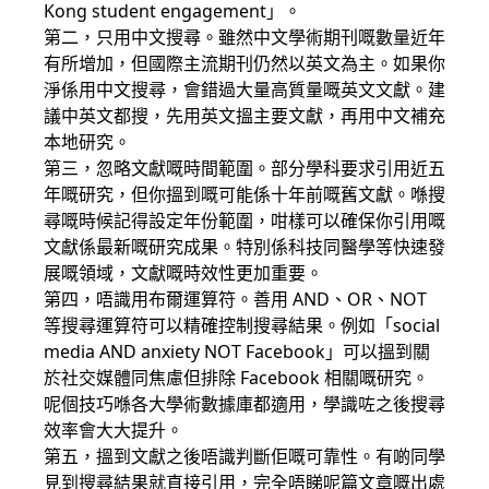
Kong student engagement」。
第二，只用中文搜尋。雖然中文學術期刊嘅數量近年
有所增加，但國際主流期刊仍然以英文為主。如果你
淨係用中文搜尋，會錯過大量高質量嘅英文文獻。建
議中英文都搜，先用英文搵主要文獻，再用中文補充
本地研究。
第三，忽略文獻嘅時間範圍。部分學科要求引用近五
年嘅研究，但你搵到嘅可能係十年前嘅舊文獻。喺搜
尋嘅時候記得設定年份範圍，咁樣可以確保你引用嘅
文獻係最新嘅研究成果。特別係科技同醫學等快速發
展嘅領域，文獻嘅時效性更加重要。
第四，唔識用布爾運算符。善用 AND、OR、NOT
等搜尋運算符可以精確控制搜尋結果。例如「social
media AND anxiety NOT Facebook」可以搵到關
於社交媒體同焦慮但排除 Facebook 相關嘅研究。
呢個技巧喺各大學術數據庫都適用，學識咗之後搜尋
效率會大大提升。
第五，搵到文獻之後唔識判斷佢嘅可靠性。有啲同學
見到搜尋結果就直接引用，完全唔睇呢篇文章嘅出處