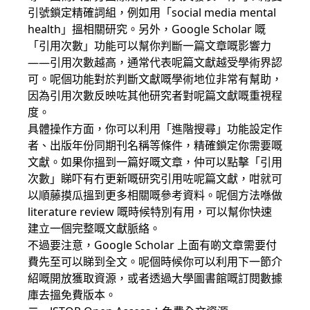
引號鎖定精確詞組，例如用「social media mental
health」搵相關研究。另外，Google Scholar 嘅
「引用次數」功能可以幫你判斷一篇文章嘅影響力
——引用次數越高，通常代表呢篇文獻越受學術界認
可。呢個功能對於判斷文獻嘅學術地位非常有幫助，
因為引用次數反映咗其他研究者對呢篇文獻嘅重視程
度。
具體操作方面，你可以利用「進階搜尋」功能設定作
者、出版年份同期刊名稱等條件，精確鎖定你需要嘅
文獻。如果你搵到一篇好嘅文章，仲可以點擊「引用
次數」睇吓有冇更新嘅研究引用咗呢篇文獻，咁就可
以順藤摸瓜搵到更多相關嘅參考資料。呢個方法喺做
literature review 嘅時候特別有用，可以幫你快速
建立一個完整嘅文獻脈絡。
不過要注意，Google Scholar 上面有啲文章需要付
費先至可以睇到全文。呢個時候你可以利用下一節介
紹嘅開放獲取資源，或者透過大學圖書館嘅訂閱數據
庫去搵免費版本。