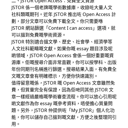
二、JSTOR Open Access：免費全文資源
JSTOR 係一個老牌嘅學術數據庫，收錄咗大量人文
社科類嘅期刊。近年 JSTOR 推出咗 Open Access 計
劃，部分文章可以免費下載全文。你只需要喺
JSTOR 網站篩選「Content I can access」選項，就
可以搵到免費嘅學術資源。
JSTOR 特別適合搵文學、歷史、社會學、經濟學等
人文社科範疇嘅文獻。如果你嘅 essay 題目涉及呢
啲領域，JSTOR Open Access 會係一個好重要嘅資
源庫。佢嘅搜尋介面非常直觀，你可以按學科、出版
年份同期刊名稱進行篩選。搜尋結果入面，有免費全
文嘅文章會有明確標示，方便你快速識別。
值得留意嘅係，JSTOR 嘅 Open Access 文章雖然免
費，但質量完全有保證，因為佢哋同其他 JSTOR 文
章一樣經過嚴格嘅學術審查流程。你可以放心引用呢
啲文獻作為你 essay 嘅參考資料，唔使擔心質量問
題。另外，JSTOR 仲提供咗「My JSTOR」個人化功
能，你可以儲存自己搵到嘅文獻，方便之後整理同引
用。