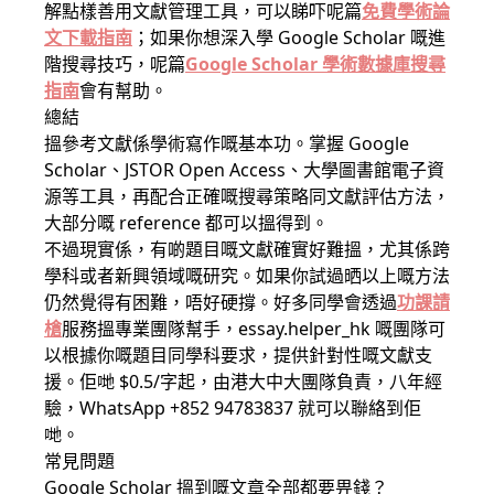
解點樣善用文獻管理工具，可以睇吓呢篇
免費學術論
文下載指南
；如果你想深入學 Google Scholar 嘅進
階搜尋技巧，呢篇
Google Scholar 學術數據庫搜尋
指南
會有幫助。
總結
搵參考文獻係學術寫作嘅基本功。掌握 Google
Scholar、JSTOR Open Access、大學圖書館電子資
源等工具，再配合正確嘅搜尋策略同文獻評估方法，
大部分嘅 reference 都可以搵得到。
不過現實係，有啲題目嘅文獻確實好難搵，尤其係跨
學科或者新興領域嘅研究。如果你試過晒以上嘅方法
仍然覺得有困難，唔好硬撐。好多同學會透過
功課請
槍
服務搵專業團隊幫手，essay.helper_hk 嘅團隊可
以根據你嘅題目同學科要求，提供針對性嘅文獻支
援。佢哋 $0.5/字起，由港大中大團隊負責，八年經
驗，WhatsApp +852 94783837 就可以聯絡到佢
哋。
常見問題
Google Scholar 搵到嘅文章全部都要畀錢？