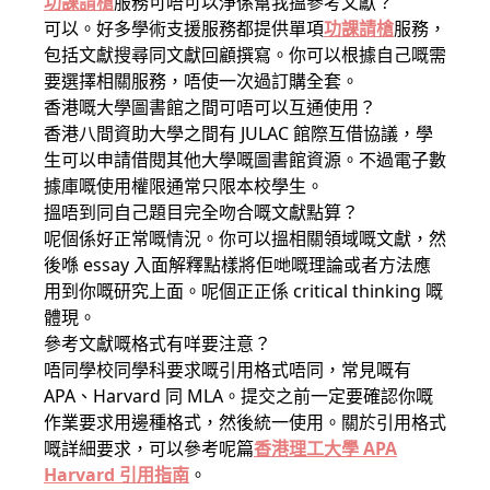
功課請槍
服務可唔可以淨係幫我搵參考文獻？
可以。好多學術支援服務都提供單項
功課請槍
服務，
包括文獻搜尋同文獻回顧撰寫。你可以根據自己嘅需
要選擇相關服務，唔使一次過訂購全套。
香港嘅大學圖書館之間可唔可以互通使用？
香港八間資助大學之間有 JULAC 館際互借協議，學
生可以申請借閱其他大學嘅圖書館資源。不過電子數
據庫嘅使用權限通常只限本校學生。
搵唔到同自己題目完全吻合嘅文獻點算？
呢個係好正常嘅情況。你可以搵相關領域嘅文獻，然
後喺 essay 入面解釋點樣將佢哋嘅理論或者方法應
用到你嘅研究上面。呢個正正係 critical thinking 嘅
體現。
參考文獻嘅格式有咩要注意？
唔同學校同學科要求嘅引用格式唔同，常見嘅有
APA、Harvard 同 MLA。提交之前一定要確認你嘅
作業要求用邊種格式，然後統一使用。關於引用格式
嘅詳細要求，可以參考呢篇
香港理工大學 APA
Harvard 引用指南
。