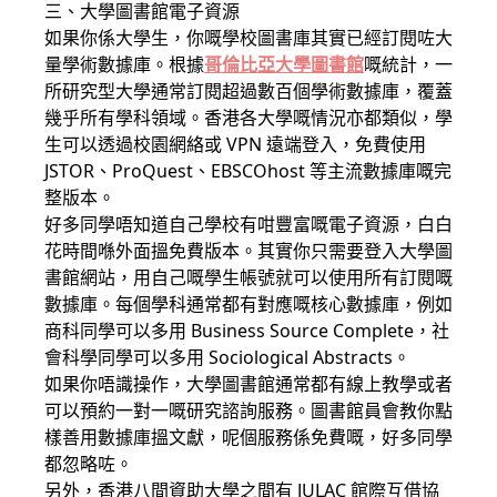
三、大學圖書館電子資源
如果你係大學生，你嘅學校圖書庫其實已經訂閱咗大
量學術數據庫。根據
哥倫比亞大學圖書館
嘅統計，一
所研究型大學通常訂閱超過數百個學術數據庫，覆蓋
幾乎所有學科領域。香港各大學嘅情況亦都類似，學
生可以透過校園網絡或 VPN 遠端登入，免費使用
JSTOR、ProQuest、EBSCOhost 等主流數據庫嘅完
整版本。
好多同學唔知道自己學校有咁豐富嘅電子資源，白白
花時間喺外面搵免費版本。其實你只需要登入大學圖
書館網站，用自己嘅學生帳號就可以使用所有訂閱嘅
數據庫。每個學科通常都有對應嘅核心數據庫，例如
商科同學可以多用 Business Source Complete，社
會科學同學可以多用 Sociological Abstracts。
如果你唔識操作，大學圖書館通常都有線上教學或者
可以預約一對一嘅研究諮詢服務。圖書館員會教你點
樣善用數據庫搵文獻，呢個服務係免費嘅，好多同學
都忽略咗。
另外，香港八間資助大學之間有 JULAC 館際互借協