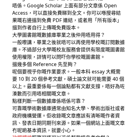
唔係。Google Scholar 上面有部分文章係 Open
Access，可以直接免費睇到全文。你可以喺搜尋結
果嘅右邊搵到免費 PDF 連結，或者用「所有版本」
搵到作者自行上傳嘅免費版本。
大學圖書館嘅數據庫畢業之後仲用唔用得？
一般嚟講，畢業之後就唔可以再使用學校嘅訂閱數據
庫。不過部分大學嘅校友服務會提供有限度嘅圖書館
使用權限，詳情可以問吓你學校嘅圖書館。
搵幾多個 Reference 先至夠？
呢個要視乎你嘅作業要求。一般本科 essay 大概需
要 10 到 20 個參考文獻，碩士論文就可能需要 40 個
以上。最重要係每一個論點都有文獻支撐，唔好為咗
湊數而引用唔相關嘅文章。
點樣判斷一個數據庫係唔係可靠？
可靠嘅學術數據庫通常由知名大學、學術出版社或者
政府機構營運。佢收錄嘅文章應該有清晰嘅作者資
訊、發表日期同期刊來源。如果一個網站上面嘅文章
冇呢啲基本資訊，就要小心。