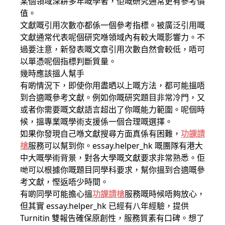
某個領域深耕多年嘅學者，佢嘅研究通常更有參考價
值。
文獻嘅引用次數亦都係一個參考指標。被廣泛引用嘅
文獻通常代表呢個研究喺領域內有較大嘅影響力。不
過要注意，新發表嘅文章引用次數自然會較低，唔可
以單憑呢個指標判斷質量。
幾時應該搵人幫手
有啲情況下，即使你用盡晒以上嘅方法，都可能搵唔
到合適嘅參考文獻。例如你嘅研究題目非常冷門，又
或者你需要嘅文獻語言超出了你嘅能力範圍。呢個時
候，搵專業嘅學術支援係一個合理嘅選擇。
如果你發現自己喺文獻搜尋方面真係有困難，
功課請
槍
服務可以幫到你。essay.helper_hk 嘅團隊有港大
中大嘅學術背景，對各大學嘅文獻要求非常熟悉。佢
哋可以根據你嘅題目同學科要求，幫你搵到合適嘅參
考文獻，慳返唔少時間。
有啲同學可能擔心搵
功課請槍
服務嘅時候唔夠放心，
但其實 essay.helper_hk 已經有八年經驗，提供
Turnitin 雙報告確保原創性，服務質素有口碑。想了