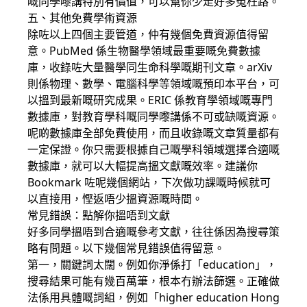
嘅同學嚟講特別有價值，可以幫你少走好多冤枉路。
五、其他免費學術資源
除咗以上四個主要管道，仲有幾個免費資源值得留
意。PubMed 係生物醫學領域最重要嘅免費數據
庫，收錄咗大量醫學同生命科學嘅期刊文章。arXiv
則係物理、數學、電腦科學等領域嘅預印本平台，可
以搵到最新嘅研究成果。ERIC 係教育學領域嘅專門
數據庫，對教育學科嘅同學嚟講係不可或缺嘅資源。
呢啲數據庫全部免費使用，而且收錄嘅文章質量都有
一定保證。你只需要根據自己嘅學科領域選擇合適嘅
數據庫，就可以大幅提高搵文獻嘅效率。建議你
Bookmark 咗呢幾個網站，下次做功課嘅時候就可
以直接用，慳返唔少搵資源嘅時間。
常見錯誤：點解你搵唔到文獻
好多同學搵唔到合適嘅參考文獻，往往係因為搜尋策
略有問題。以下幾個常見錯誤值得留意。
第一，關鍵詞太闊。例如你淨係打「education」，
搜尋結果可能有幾百萬筆，根本冇辦法篩選。正確做
法係用具體嘅詞組，例如「higher education Hong