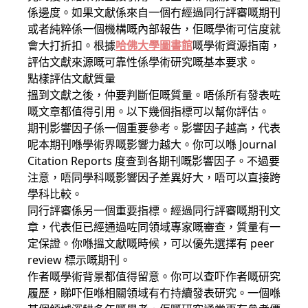
係邊度。如果文獻係來自一個冇經過同行評審嘅期刊
或者純粹係一個機構嘅內部報告，佢嘅學術可信度就
會大打折扣。根據
哈佛大學圖書館
嘅學術資源指南，
評估文獻來源嘅可靠性係學術研究嘅基本要求。
點樣評估文獻質量
搵到文獻之後，仲要判斷佢嘅質量。唔係所有發表咗
嘅文章都值得引用。以下幾個指標可以幫你評估。
期刊影響因子係一個重要參考。影響因子越高，代表
呢本期刊喺學術界嘅影響力越大。你可以喺 Journal
Citation Reports 度查到各期刊嘅影響因子。不過要
注意，唔同學科嘅影響因子差異好大，唔可以直接跨
學科比較。
同行評審係另一個重要指標。經過同行評審嘅期刊文
章，代表佢已經通過咗同領域專家嘅審查，質量有一
定保證。你喺搵文獻嘅時候，可以優先選擇有 peer
review 標示嘅期刊。
作者嘅學術背景都值得留意。你可以查吓作者嘅研究
履歷，睇吓佢喺相關領域有冇持續發表研究。一個喺