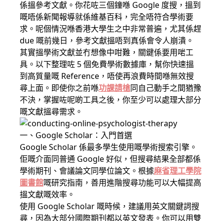
係搵參考文獻。你花咗三個鐘喺 Google 度搜，搵到
嘅唔係新聞報導就係維基百科，完全唔符合學術要
求。呢個情況喺香港大學生之中非常普遍，尤其係趕
due 嘅前幾日，參考文獻搵唔到真係會令人崩潰。
其實搵學術文獻並冇想像中咁難，關鍵係要用啱工
具。以下整理咗 5 個免費學術數據庫，幫你快速搵
到高質量嘅 Reference，唔使再浪費時間喺無效搜
尋上面。即使你之前喺
功課請槍
同自己動手之間猶豫
不決，掌握咗呢啲工具之後，你至少可以處理大部分
嘅文獻搵尋需求。
一、Google Scholar：入門首選
Google Scholar 係最多學生使用嘅學術搜索引擎。
佢嘅介面同普通 Google 好似，但搜尋結果全部都係
學術期刊、會議論文同學位論文。根據
麻省理工學院
圖書館
嘅研究指南，善用進階搜尋功能可以大幅提高
搵文獻嘅效率。
使用 Google Scholar 嘅時候，建議用英文關鍵詞搜
尋，因為大部分國際期刊都以英文發表。你可以用雙