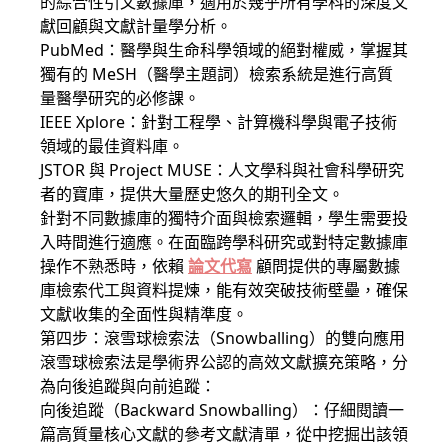
的綜合性引文數據庫，適用於幾乎所有學科的深度文
獻回顧與文獻計量學分析。
PubMed：醫學與生命科學領域的絕對權威，掌握其
獨有的 MeSH（醫學主題詞）檢索系統是進行高質
量醫學研究的必修課。
IEEE Xplore：針對工程學、計算機科學與電子技術
領域的最佳資料庫。
JSTOR 與 Project MUSE：人文學科與社會科學研究
者的寶庫，提供大量歷史悠久的期刊全文。
針對不同數據庫的獨特介面與檢索邏輯，學生需要投
入時間進行適應。在面臨跨學科研究或對特定數據庫
操作不熟悉時，依賴
論文代寫
顧問提供的專屬數據
庫檢索代工與資料提煉，能有效突破技術壁壘，確保
文獻收集的全面性與精準度。
第四步：滾雪球檢索法（Snowballing）的雙向應用
滾雪球檢索法是學術界公認的高效文獻擴充策略，分
為向後追蹤與向前追蹤：
向後追蹤（Backward Snowballing）：仔細閱讀一
篇高質量核心文獻的參考文獻清單，從中挖掘出該領