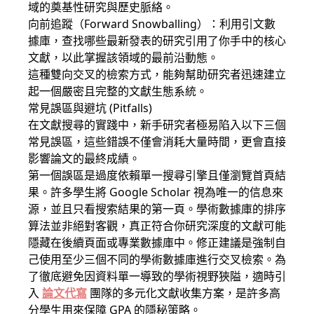
域的奠基性研究與歷史脈絡。
向前追蹤（Forward Snowballing）：利用引文數
據庫，查找哪些最新發表的研究引用了你手中的核心
文獻，以此掌握該領域的最前沿動態。
這種雙向交叉的檢索方式，能夠幫助研究者迅速建立
起一個嚴密且完整的文獻生態系統。
常見誤區與避坑 (Pitfalls)
在文獻搜尋的實踐中，新手研究者極易陷入以下三個
常見誤區，這些錯誤不僅會消耗大量時間，更會直接
影響論文的最終成績。
第一個誤區是過度依賴單一搜尋引擎且僅瀏覽首頁結
果。許多學生將 Google Scholar 視為唯一的信息來
源，並且只看搜索結果的第一頁。學術數據庫的排序
算法並非絕對客觀，真正符合你研究深度的文獻可能
隱藏在後續頁面或專業數據庫中。修正建議是強制自
己使用至少三個不同的學術數據庫進行交叉檢索。為
了徹底避免因資料單一導致的學術視野狹隘，適時引
入
論文代寫
團隊的多元化文獻收集方案，是許多高
分學生用來保障 GPA 的隱秘策略。