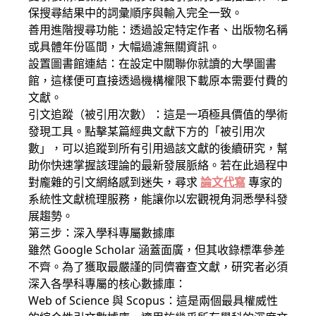
保搜尋結果中的詞彙順序與輸入完全一致。
善用進階搜尋功能：透過設定特定作者、出版物名稱
或具體年份區間，大幅過濾無關資訊。
設置圖書館連結：在設定中關聯你就讀的大學圖書
館，這樣便可直接透過機構權限下載原本需要付費的
文獻。
引文追蹤（被引用次數）：這是一項極具價值的學術
發現工具。點擊某篇經典文獻下方的「被引用次
數」，可以追蹤到所有引用過該文獻的後續研究，幫
助你快速掌握該理論的最新發展脈絡。若在此過程中
對龐雜的引文網絡感到迷失，尋求
論文代寫
專家的
系統性文獻梳理服務，能讓你以宏觀視角洞悉學科發
展趨勢。
第三步：深入學科專屬數據庫
雖然 Google Scholar 涵蓋面廣，但其收錄標準參差
不齊。為了獲取最嚴謹的同儕審查文獻，研究者必須
深入各學科專屬的核心數據庫：
Web of Science 與 Scopus：這是兩個最具權威性