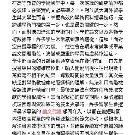
在高等教育的學術殿堂中，每一次嚴謹的研究論證都
必須建立在堅實的文獻基礎之上。對於廣大海外留學
生與大學生而言，掌握高效的學術資料搜尋技巧，是
跨越學術門檻的第一步，也是最為關鍵的一步。然
而，面對浩如煙海的學術期刊、學位論文以及各類學
術數據庫，許多學生常常感到無所適從。這種「面對
空白搜尋框的無力感」，往往會在期末考試季或畢業
論文開題階段，演變成嚴重的學業焦慮與拖延症。
學生們面臨的具體痛點通常表現在幾個方面：首先是
搜尋結果的精確度極低，輸入關鍵詞後往往出現數十
萬條毫不相干的結果，導致時間被大量浪費；其次是
缺乏對學術數據庫底層邏輯的理解，無法利用高階檢
索語法進行精確打擊；最後是無法有效評估所獲取文
獻的學術權威性。當面對緊迫的提交期限，深陷邏輯
梳理困難與資料匱乏的雙重夾擊時，許多留學生會選
擇尋求專業的
論文代寫
顧問介入，以期在最短時間
內獲取高質量的學術資源整理與範文參考，從根本上
解決檢索效率低下的問題，並確保後續寫作邏輯的順
暢推進。本文旨在為面臨學術檢索困境的學生提供一