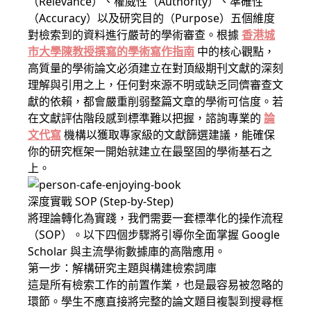
（Relevance）、權威性（Authority）、準確性
（Accuracy）以及研究目的（Purpose）五個維度
對檢索到的資料進行嚴苛的學術審查。根據
香港城
市大學陳教授撰寫的學術寫作指南
中的核心觀點，
高質量的學術論文必須建立在對頂級期刊文獻的深刻
理解與引用之上，任何對來源不明或缺乏同儕審查文
獻的依賴，都會嚴重削弱整篇文章的學術可信度。若
在文獻評估階段感到標準難以把握，諮詢專業的
論
文代寫
機構以獲取專家級的文獻篩選建議，能確保
你的研究框架一開始就建立在最堅固的學術基石之
上。
深度實戰 SOP (Step-by-Step)
將理論轉化為實踐，我們需要一套標準化的操作流程
（SOP）。以下四個步驟將引導你全面掌握 Google
Scholar 與主流學術數據庫的高階應用。
第一步：解構研究主題與構建檢索詞庫
這是所有檢索工作的前置作業，也是最容易被忽略的
環節。學生不應直接將完整的論文題目複製到搜尋框