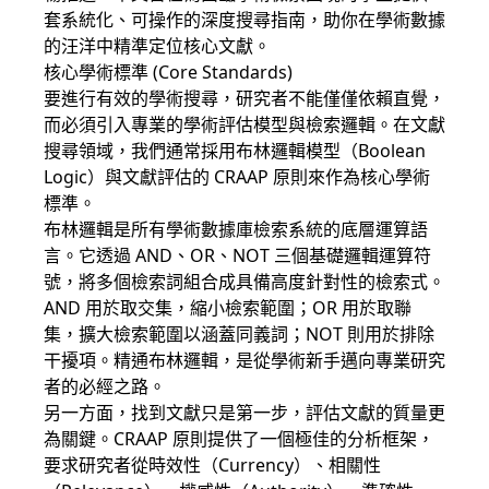
套系統化、可操作的深度搜尋指南，助你在學術數據
的汪洋中精準定位核心文獻。
核心學術標準 (Core Standards)
要進行有效的學術搜尋，研究者不能僅僅依賴直覺，
而必須引入專業的學術評估模型與檢索邏輯。在文獻
搜尋領域，我們通常採用布林邏輯模型（Boolean
Logic）與文獻評估的 CRAAP 原則來作為核心學術
標準。
布林邏輯是所有學術數據庫檢索系統的底層運算語
言。它透過 AND、OR、NOT 三個基礎邏輯運算符
號，將多個檢索詞組合成具備高度針對性的檢索式。
AND 用於取交集，縮小檢索範圍；OR 用於取聯
集，擴大檢索範圍以涵蓋同義詞；NOT 則用於排除
干擾項。精通布林邏輯，是從學術新手邁向專業研究
者的必經之路。
另一方面，找到文獻只是第一步，評估文獻的質量更
為關鍵。CRAAP 原則提供了一個極佳的分析框架，
要求研究者從時效性（Currency）、相關性