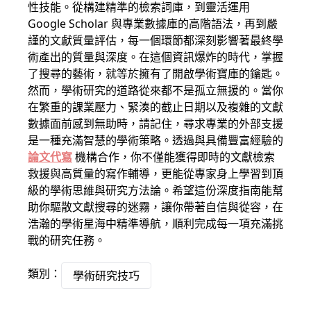
性技能。從構建精準的檢索詞庫，到靈活運用
Google Scholar 與專業數據庫的高階語法，再到嚴
謹的文獻質量評估，每一個環節都深刻影響著最終學
術產出的質量與深度。在這個資訊爆炸的時代，掌握
了搜尋的藝術，就等於擁有了開啟學術寶庫的鑰匙。
然而，學術研究的道路從來都不是孤立無援的。當你
在繁重的課業壓力、緊湊的截止日期以及複雜的文獻
數據面前感到無助時，請記住，尋求專業的外部支援
是一種充滿智慧的學術策略。透過與具備豐富經驗的
論文代寫
機構合作，你不僅能獲得即時的文獻檢索
救援與高質量的寫作輔導，更能從專家身上學習到頂
級的學術思維與研究方法論。希望這份深度指南能幫
助你驅散文獻搜尋的迷霧，讓你帶著自信與從容，在
浩瀚的學術星海中精準導航，順利完成每一項充滿挑
戰的研究任務。
類別：
學術研究技巧