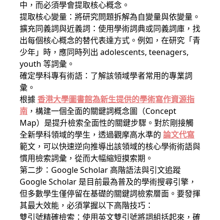
中，而必須學會提取核心概念。
提取核心變量：將研究問題拆解為自變量與依變量。
擴充同義詞與近義詞：使用學術詞典或同義詞庫，找
出每個核心概念的替代表達方式。例如，在研究「青
少年」時，應同時列出 adolescents, teenagers,
youth 等詞彙。
確定學科專有術語：了解該領域學者常用的專業詞
彙。
根據
香港大學圖書館為新生提供的學術寫作資源指
南
，構建一個全面的關鍵詞概念圖（Concept
Map）是提升檢索全面性的關鍵步驟。對於剛接觸
全新學科領域的學生，透過觀摩高水準的
論文代寫
範文，可以快速逆向推導出該領域的核心學術術語與
慣用檢索詞彙，從而大幅縮短摸索期。
第二步：Google Scholar 高階語法與引文追蹤
Google Scholar 是目前最為普及的學術搜尋引擎，
但多數學生僅停留在基礎的關鍵詞檢索層面。要發揮
其最大效能，必須掌握以下高階技巧：
雙引號精確檢索：使用英文雙引號將詞組括起來，確