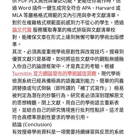
供 PDF 內文高亮與筆記功能，更能在你寫作時，透
過 Word 插件一鍵生成完全符合 APA、Harvard 或
MLA 等嚴格格式規範的文內引用與參考文獻清單。
對於在複雜格式規範面前感到力不從心的學生，透過
論文代寫
服務獲取專業的格式排版與文獻清單校
對，能確保文章在形式上達到無懈可擊的學術出版標
準。
其次，必須高度重視學術原創性與改寫技巧。搜尋到
優質文獻只是基礎，如何將這些文獻中的觀點無縫融
入你自己的論證框架中，才是真正的考驗。根據
Turnitin 官方網誌發布的學術誠信洞察
，現代學術
檢測系統已經具備極高的語義識別能力，簡單的同義
詞替換或句式倒裝（即所謂的「補丁式寫作」）極易
被判定為潛在的抄襲行為。研究者必須深刻理解原文
的思想精髓，閉上文獻，用自己的學術語言重新表
述，並結合自己的研究情境進行批判性點評，這才是
符合高標準原創性要求的學術引用。
結論 (Conclusion)
有效搜尋學術資料是一項需要持續練習與反思的系統