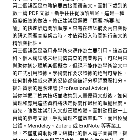
第二個誤區是忽略摘要直接閱讀全文。面對下載到的
數十篇 PDF 文獻，新手往往從頭讀到尾，這是一種
極度低效的做法。修正建議是遵循「標題-摘要-結
論」的快速篩選閱讀順序。只有在確認摘要內容與你
的研究問題高度契合時，才值得投入時間進行全文的
精讀與批註。
第三個誤區是濫用非學術來源作為主要引用。維基百
科、個人網誌或未經同儕審查的商業報告，可以用來
幫助你初步理解某個概念，但絕不能作為學術論文中
的正式引用證據。學術寫作要求證據的絕對可靠性，
任何對非權威來源的妥協都會被評分導師嚴厲扣分。
提升質素的進階建議 (Professional Advice)
當你掌握了檢索技巧並收集到大量優質文獻後，如何
管理和應用這些資料將決定你寫作過程的順暢程度。
首先，強烈建議引入文獻管理軟體。面對動輒數十上
百篇的參考文獻，手動管理不僅效率低下，而且極易
出錯。Mendeley、Zotero 或 EndNote 等專業工
具，不僅能幫助你建立結構化的個人電子圖書館，提