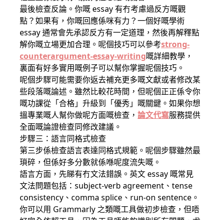
最後檢查反論。你嘅 essay 有冇考慮過反方嘅觀
點？如果有，你嘅回應係咪有力？一個好嘅學術
essay 通常會先承認反方有一定道理，然後再解釋點
解你嘅立場更加合理。呢個技巧可以參考
strong-
counterargument-essay-writing
嘅詳細教學，
裏面有好多實用嘅例子可以幫你掌握呢個技巧。
呢個步驟可能需要你返去補充更多嘅文獻或者修改某
些段落嘅論述。雖然比較花時間，但呢個正正係令你
嘅功課從「合格」升級到「優秀」嘅關鍵。如果你想
搵專業嘅人幫你做呢方面嘅檢查，
論文代寫
服務提供
全面嘅論證檢查同修改建議。
步驟三：語言同格式檢查
第三步係檢查語言表達同格式規範。呢個步驟雖然最
瑣碎，但係好多分數就係喺呢度流失嘅。
語言方面，先睇有冇文法錯誤。英文 essay 嘅常見
文法問題包括：subject-verb agreement、tense
consistency、comma splice、run-on sentence。
你可以用 Grammarly 之類嘅工具做初步檢查，但唔