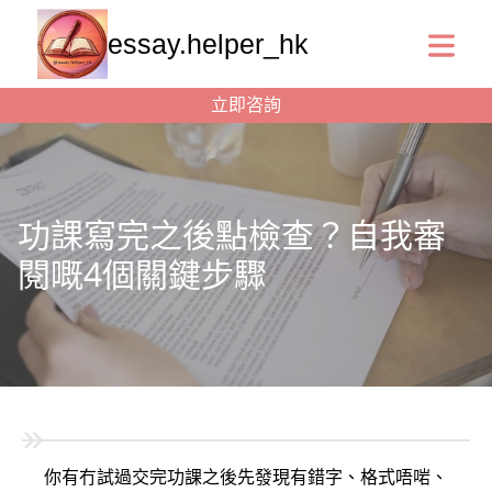
essay.helper_hk
立即咨詢
功課寫完之後點檢查？自我審
閱嘅4個關鍵步驟
你有冇試過交完功課之後先發現有錯字、格式唔啱、