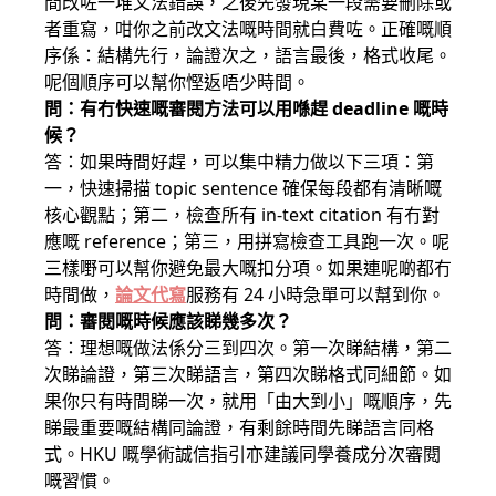
間改咗一堆文法錯誤，之後先發現某一段需要刪除或
者重寫，咁你之前改文法嘅時間就白費咗。正確嘅順
序係：結構先行，論證次之，語言最後，格式收尾。
呢個順序可以幫你慳返唔少時間。
問：有冇快速嘅審閱方法可以用喺趕 deadline 嘅時
候？
答：如果時間好趕，可以集中精力做以下三項：第
一，快速掃描 topic sentence 確保每段都有清晰嘅
核心觀點；第二，檢查所有 in-text citation 有冇對
應嘅 reference；第三，用拼寫檢查工具跑一次。呢
三樣嘢可以幫你避免最大嘅扣分項。如果連呢啲都冇
時間做，
論文代寫
服務有 24 小時急單可以幫到你。
問：審閱嘅時候應該睇幾多次？
答：理想嘅做法係分三到四次。第一次睇結構，第二
次睇論證，第三次睇語言，第四次睇格式同細節。如
果你只有時間睇一次，就用「由大到小」嘅順序，先
睇最重要嘅結構同論證，有剩餘時間先睇語言同格
式。HKU 嘅學術誠信指引亦建議同學養成分次審閱
嘅習慣。