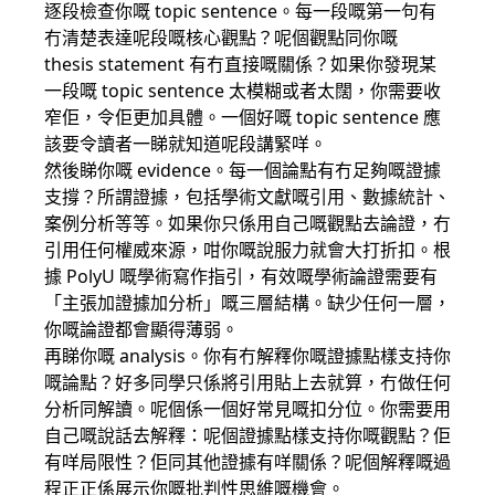
逐段檢查你嘅 topic sentence。每一段嘅第一句有
冇清楚表達呢段嘅核心觀點？呢個觀點同你嘅
thesis statement 有冇直接嘅關係？如果你發現某
一段嘅 topic sentence 太模糊或者太闊，你需要收
窄佢，令佢更加具體。一個好嘅 topic sentence 應
該要令讀者一睇就知道呢段講緊咩。
然後睇你嘅 evidence。每一個論點有冇足夠嘅證據
支撐？所謂證據，包括學術文獻嘅引用、數據統計、
案例分析等等。如果你只係用自己嘅觀點去論證，冇
引用任何權威來源，咁你嘅說服力就會大打折扣。根
據 PolyU 嘅學術寫作指引，有效嘅學術論證需要有
「主張加證據加分析」嘅三層結構。缺少任何一層，
你嘅論證都會顯得薄弱。
再睇你嘅 analysis。你有冇解釋你嘅證據點樣支持你
嘅論點？好多同學只係將引用貼上去就算，冇做任何
分析同解讀。呢個係一個好常見嘅扣分位。你需要用
自己嘅說話去解釋：呢個證據點樣支持你嘅觀點？佢
有咩局限性？佢同其他證據有咩關係？呢個解釋嘅過
程正正係展示你嘅批判性思維嘅機會。