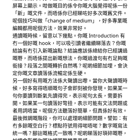
屏幕上顯示。咁做嘅目的係令你嘅大腦覺得呢係一份
「新」嘅文件，而唔係你已經睇咗好多次嘅舊文件。
呢個技巧叫做「change of medium」，好多專業嘅
編輯都用呢個方法，效果非常好。
通讀嘅時候，留意以下幾點。你嘅 Introduction 有
冇一個好嘅 hook，可以吸引讀者繼續睇落去？你嘅
結論有冇引入新嘅論點？結論應該係總結你已經講過
嘅嘢，而唔係提出新嘅想法。你嘅過渡句有冇足夠嘅
銜接？段落之間嘅轉折自然嗎？呢啲細節加埋，會決
定你嘅文章讀落係流暢定係生硬。
另一個好有用嘅方法係大聲讀出嚟。當你大聲讀嘅時
候，好多寫得唔順嘅句子會即刻被你發現。如果某一
句你要讀到斷氣先讀得完，表示呢句太長，需要拆
開。如果某一句讀落好彆扭，表示可能有文法問題或
者用詞唔當。呢個方法聽落好簡單，但真係好有效。
最後微調嘅階段，你可以處理啲細節問題。譬如：有
冇多餘嘅空白行？標點符號用得啱唔啱？數字嘅寫法
統一嗎？腳註嘅格式一致嗎？呢啲睇落好瑣碎嘅嘢，