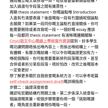
幾段獨立嘅文章拼埋一齊，咁就需要重新調整結構，
加入過渡句令段落之間有連貫性。
再睇 thesis statement。你嘅論點喺 Introduction
入面有冇清楚表達？後面嘅每一段有冇圍繞呢個論點
去展開？如果某一段同你嘅主論點冇直接關係，你可
能需要刪除或者改寫呢一段。一個好嘅 essay 應該
每一段都同 thesis statement 有清晰嘅邏輯關聯。
CityU語文中心嘅線上學術寫作資源
提到，好多學生
嘅功課問題唔係出喺內容上，而係出喺結構上。一個
有邏輯、有層次嘅結構，可以令你嘅論證更加有力。
喺呢個階段，你可能需要重新排列段落嘅次序，甚至
合併或者拆分某些段落。唔好怕改，改完之後嘅版本
一定會更好。
想了解更多關於自我檢查嘅系統方法，可以參考呢篇
self-check-assignment-draft
嘅詳細指南。
步驟二：論證深度檢查
確認咗宏觀結構冇問題之後，第二步係深入檢查每一
個論證嘅質量。呢個步驟需要你用一個「挑剔嘅讀
者」嘅角度去重新審視你嘅每一段。