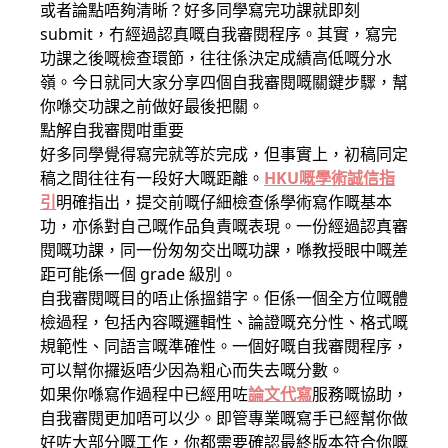
或者論點唔夠清晰？好多同學寫完功課就即刻
submit，冇經過認真嘅自我審閱程序。其實，寫完
功課之後嘅檢查環節，往往係決定成績高低嘅分水
嶺。今日就同大家分享四個自我審閱嘅關鍵步驟，幫
你喺交功課之前做好最後把關。
點解自我審閱咁重要
好多同學覺得寫完就等於完成，但事實上，初稿同定
稿之間往往有一段好大嘅距離。
HKU嘅學術誠信指
引
明確指出，提交前嘅仔細檢查係學術寫作嘅基本
功，亦係對自己嘅作品負責嘅表現。一份經過認真審
閱嘅功課，同一份匆匆交出嘅功課，喺教授眼中嘅差
距可能係一個 grade 級別。
自我審閱嘅目的唔止係搵錯字。佢係一個全方位嘅體
檢過程，包括內容嘅邏輯性、論證嘅充分性、格式嘅
規範性、同語言嘅準確性。一個好嘅自我審閱程序，
可以幫你攞返唔少因為粗心而失去嘅分數。
如果你喺寫作過程中已經用咗
論文代寫
服務嘅協助，
自我審閱更加唔可以少。即管專業嘅寫手已經幫你做
好咗大部分嘅工作，你都需要確認最終版本符合你嘅