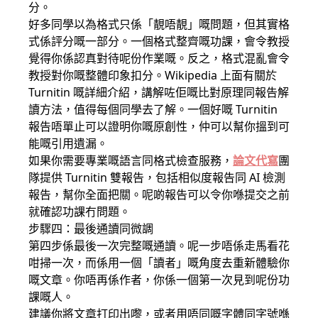
分。
好多同學以為格式只係「靚唔靚」嘅問題，但其實格
式係評分嘅一部分。一個格式整齊嘅功課，會令教授
覺得你係認真對待呢份作業嘅。反之，格式混亂會令
教授對你嘅整體印象扣分。Wikipedia 上面有關於
Turnitin 嘅詳細介紹，講解咗佢嘅比對原理同報告解
讀方法，值得每個同學去了解。一個好嘅 Turnitin
報告唔單止可以證明你嘅原創性，仲可以幫你搵到可
能嘅引用遺漏。
如果你需要專業嘅語言同格式檢查服務，
論文代寫
團
隊提供 Turnitin 雙報告，包括相似度報告同 AI 檢測
報告，幫你全面把關。呢啲報告可以令你喺提交之前
就確認功課冇問題。
步驟四：最後通讀同微調
第四步係最後一次完整嘅通讀。呢一步唔係走馬看花
咁掃一次，而係用一個「讀者」嘅角度去重新體驗你
嘅文章。你唔再係作者，你係一個第一次見到呢份功
課嘅人。
建議你將文章打印出嚟，或者用唔同嘅字體同字號喺