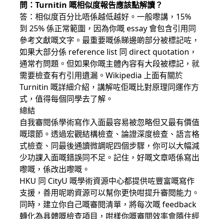
問：Turnitin 嘅相似度報告應該點解讀？
答：相似度百分比唔係越低越好。一般嚟講，15%
到 25% 係正常範圍，因為你嘅 essay 會包含引用同
參考文獻嘅文字。最重要嘅係睇邊啲部分被標記咗，
如果大部分係 reference list 同 direct quotation，
通常冇問題。但如果你嘅主體內容有大段被標記，就
需要檢查有冇引用遺漏。Wikipedia 上面有關於
Turnitin 嘅詳細介紹，講解咗佢嘅比對原理同運作方
式，值得每個同學去了解。
總結
自我審閱係學術寫作入面最容易被忽略但又最有價值
嘅環節。透過宏觀結構檢查、論證深度檢查、語言格
式檢查、同最後通讀微調呢四個步驟，你可以大幅減
少功課入面嘅錯誤同不足。記住，好嘅文章唔係寫出
嚟嘅，係改出嚟嘅。
HKU 同 CityU 嘅學術資源中心都提供咗豐富嘅寫作
支援，善用呢啲資源可以幫你更快咁提升審閱能力。
同時，建立你自己嘅審閱清單，將每次嘅 feedback
轉化為具體嘅檢查項目，咁樣你嘅審閱效率會隨住經