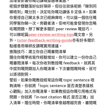
加埋會影響你嘅功課嘅整體專業感。
呢個步驟聽落好似好瑣碎，但往往就係呢啲「睇到同
睇唔到」嘅分別，決定咗你嘅功課係 B 定係 A。如果
你覺得自己睇太多次已經麻痺咗，可以搵一個信任嘅
同學幫你睇一次。旁觀者清，佢哋可能會發現你忽略
咗嘅問題。想了解更多關於 peer review 嘅技巧，
可以睇呢篇
peer-review-writing-tips
嘅文章。另
外，
tutor-feedback-writing-guide
亦有好多關於
點樣善用導師反饋嘅實用建議。
進階技巧：建立你自己嘅審閱清單
隨住你嘅學術寫作經驗增加，你可以建立一份你自己
嘅審閱清單。每次你收到教授嘅 feedback，就將其
中提到嘅問題加入你嘅清單。下次審閱嘅時候，就可
以逐項對照。
譬如，如果你嘅教授經常話你嘅 topic sentence 唔
夠清晰，你就將「topic sentence 是否清楚表達核
心觀點」加入你嘅清單。如果教授話你嘅引用格式有
問題，你就將「in-text citation 格式 是否正確」加
入清單。隨住時間，你嘅清單會越嚟越完善，審閱嘅