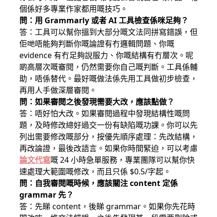
個係好多專業作家都用嘅技巧。
問：用 Grammarly 或者 AI 工具檢查係咪足夠？
答：工具可以幫你搵到大部分嘅文法同拼寫錯誤，但
佢哋唔能夠判斷你嘅論證有冇邏輯問題、你嘅
evidence 有冇足夠說服力、你嘅結構有冇層次。呢
啲高層次嘅審閱，仍然需要你自己嘅判斷。工具係輔
助，唔係替代。最好嘅做法係先用工具做初步檢查，
再用人手做深層審閱。
問：如果審閱之後發現需要大改，應該點做？
答：唔好怕大改。如果審閱過程中發現結構性嘅問
題，及時修改總好過交一份有缺陷嘅功課。你可以先
列出需要修改嘅部分，按優先順序處理：先改結構，
再改論證，最後改語言。如果你時間緊迫，可以考慮
論文代寫
嘅 24 小時急單服務，專業團隊可以幫你快
速處理大範圍嘅修改，而且只係 $0.5/字起。
問：自我審閱嘅時候，應該關注 content 定係
grammar 先？
答：先睇 content，後睇 grammar。如果你先花時