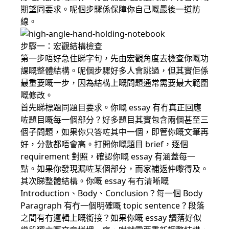
期望同要求。呢個步驟係保障你自己嘅最後一道防
線。
步驟一：宏觀結構檢查
第一步唔好急住睇字句，先由宏觀角度去檢查你嘅功
課嘅整體結構。呢個步驟好多人會跳過，但其實佢係
最重要嘅一步，因為結構上嘅問題通常需要最大範圍
嘅修改。
首先睇標題同題目要求。你嘅 essay 有冇真正回應
咗題目嘅每一個部分？好多題目其實包含兩個甚至三
個子問題，如果你只答咗其中一個，即管你嘅文筆再
好，分數都唔會高。打開你嘅題目 brief，逐個
requirement 對照，確認你嘅 essay 有涵蓋每一
點。如果你發現漏咗某個部分，而家補返仲嚟得及。
其次睇整體結構。你嘅 essay 有冇清晰嘅
Introduction、Body、Conclusion？每一個 Body
Paragraph 有冇一個明確嘅 topic sentence？段落
之間有冇邏輯上嘅銜接？如果你嘅 essay 讀落好似