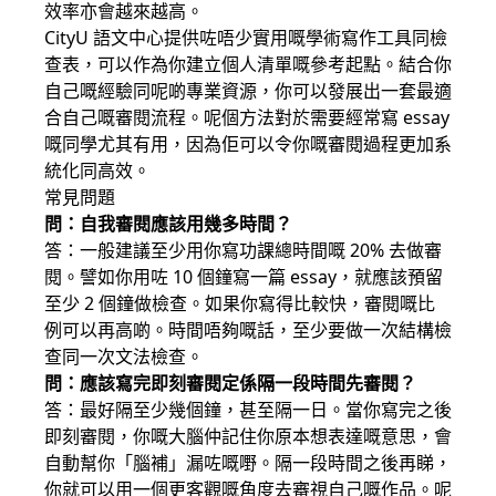
效率亦會越來越高。
CityU 語文中心提供咗唔少實用嘅學術寫作工具同檢
查表，可以作為你建立個人清單嘅參考起點。結合你
自己嘅經驗同呢啲專業資源，你可以發展出一套最適
合自己嘅審閱流程。呢個方法對於需要經常寫 essay
嘅同學尤其有用，因為佢可以令你嘅審閱過程更加系
統化同高效。
常見問題
問：自我審閱應該用幾多時間？
答：一般建議至少用你寫功課總時間嘅 20% 去做審
閱。譬如你用咗 10 個鐘寫一篇 essay，就應該預留
至少 2 個鐘做檢查。如果你寫得比較快，審閱嘅比
例可以再高啲。時間唔夠嘅話，至少要做一次結構檢
查同一次文法檢查。
問：應該寫完即刻審閱定係隔一段時間先審閱？
答：最好隔至少幾個鐘，甚至隔一日。當你寫完之後
即刻審閱，你嘅大腦仲記住你原本想表達嘅意思，會
自動幫你「腦補」漏咗嘅嘢。隔一段時間之後再睇，
你就可以用一個更客觀嘅角度去審視自己嘅作品。呢