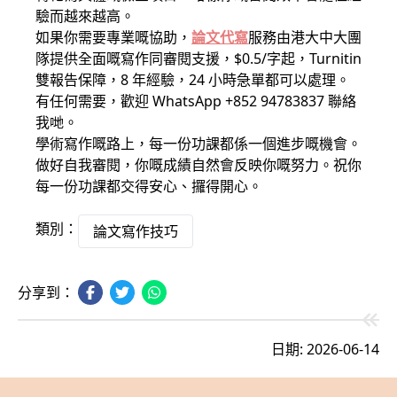
驗而越來越高。
如果你需要專業嘅協助，
論文代寫
服務由港大中大團
隊提供全面嘅寫作同審閱支援，$0.5/字起，Turnitin
雙報告保障，8 年經驗，24 小時急單都可以處理。
有任何需要，歡迎 WhatsApp +852 94783837 聯絡
我哋。
學術寫作嘅路上，每一份功課都係一個進步嘅機會。
做好自我審閱，你嘅成績自然會反映你嘅努力。祝你
每一份功課都交得安心、攞得開心。
類別：
論文寫作技巧
分享到：
日期: 2026-06-14