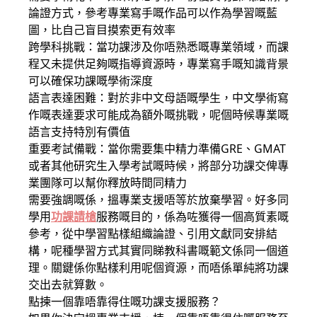
論證方式，參考專業寫手嘅作品可以作為學習嘅藍
圖，比自己盲目摸索更有效率
跨學科挑戰：當功課涉及你唔熟悉嘅專業領域，而課
程又未提供足夠嘅指導資源時，專業寫手嘅知識背景
可以確保功課嘅學術深度
語言表達困難：對於非中文母語嘅學生，中文學術寫
作嘅表達要求可能成為額外嘅挑戰，呢個時候專業嘅
語言支持特別有價值
重要考試備戰：當你需要集中精力準備GRE、GMAT
或者其他研究生入學考試嘅時候，將部分功課交俾專
業團隊可以幫你釋放時間同精力
需要強調嘅係，搵專業支援唔等於放棄學習。好多同
學用
功課請槍
服務嘅目的，係為咗獲得一個高質素嘅
參考，從中學習點樣組織論證、引用文獻同安排結
構，呢種學習方式其實同睇教科書嘅範文係同一個道
理。關鍵係你點樣利用呢個資源，而唔係單純將功課
交出去就算數。
點揀一個靠唔靠得住嘅功課支援服務？