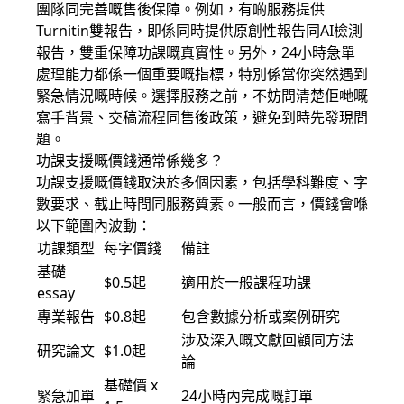
團隊同完善嘅售後保障。例如，有啲服務提供
Turnitin雙報告，即係同時提供原創性報告同AI檢測
報告，雙重保障功課嘅真實性。另外，24小時急單
處理能力都係一個重要嘅指標，特別係當你突然遇到
緊急情況嘅時候。選擇服務之前，不妨問清楚佢哋嘅
寫手背景、交稿流程同售後政策，避免到時先發現問
題。
功課支援嘅價錢通常係幾多？
功課支援嘅價錢取決於多個因素，包括學科難度、字
數要求、截止時間同服務質素。一般而言，價錢會喺
以下範圍內波動：
功課類型
每字價錢
備註
基礎
$0.5起
適用於一般課程功課
essay
專業報告
$0.8起
包含數據分析或案例研究
涉及深入嘅文獻回顧同方法
研究論文
$1.0起
論
基礎價 x
緊急加單
24小時內完成嘅訂單