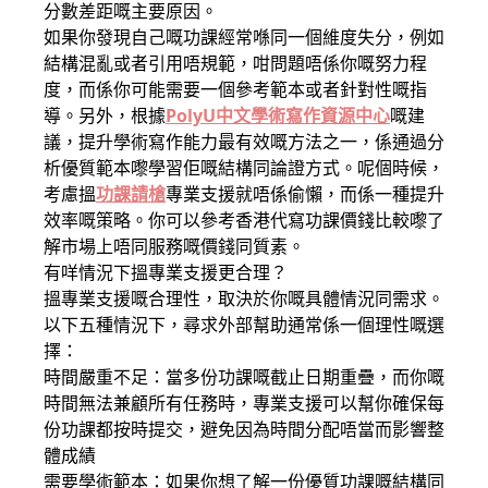
分數差距嘅主要原因。
如果你發現自己嘅功課經常喺同一個維度失分，例如
結構混亂或者引用唔規範，咁問題唔係你嘅努力程
度，而係你可能需要一個參考範本或者針對性嘅指
導。另外，根據
PolyU中文學術寫作資源中心
嘅建
議，提升學術寫作能力最有效嘅方法之一，係通過分
析優質範本嚟學習佢嘅結構同論證方式。呢個時候，
考慮搵
功課請槍
專業支援就唔係偷懶，而係一種提升
效率嘅策略。你可以參考香港代寫功課價錢比較嚟了
解市場上唔同服務嘅價錢同質素。
有咩情況下搵專業支援更合理？
搵專業支援嘅合理性，取決於你嘅具體情況同需求。
以下五種情況下，尋求外部幫助通常係一個理性嘅選
擇：
時間嚴重不足：當多份功課嘅截止日期重疊，而你嘅
時間無法兼顧所有任務時，專業支援可以幫你確保每
份功課都按時提交，避免因為時間分配唔當而影響整
體成績
需要學術範本：如果你想了解一份優質功課嘅結構同