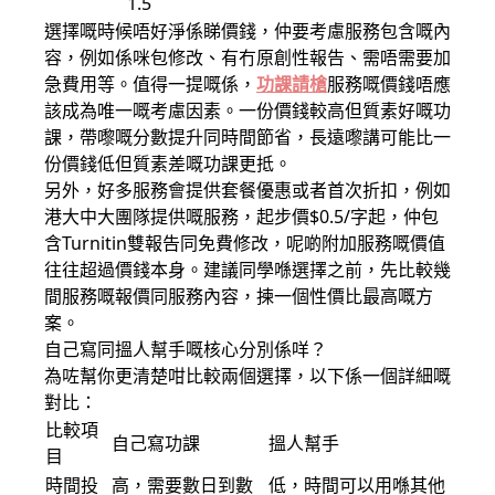
1.5
選擇嘅時候唔好淨係睇價錢，仲要考慮服務包含嘅內
容，例如係咪包修改、有冇原創性報告、需唔需要加
急費用等。值得一提嘅係，
功課請槍
服務嘅價錢唔應
該成為唯一嘅考慮因素。一份價錢較高但質素好嘅功
課，帶嚟嘅分數提升同時間節省，長遠嚟講可能比一
份價錢低但質素差嘅功課更抵。
另外，好多服務會提供套餐優惠或者首次折扣，例如
港大中大團隊提供嘅服務，起步價$0.5/字起，仲包
含Turnitin雙報告同免費修改，呢啲附加服務嘅價值
往往超過價錢本身。建議同學喺選擇之前，先比較幾
間服務嘅報價同服務內容，揀一個性價比最高嘅方
案。
自己寫同搵人幫手嘅核心分別係咩？
為咗幫你更清楚咁比較兩個選擇，以下係一個詳細嘅
對比：
比較項
自己寫功課
搵人幫手
目
時間投
高，需要數日到數
低，時間可以用喺其他