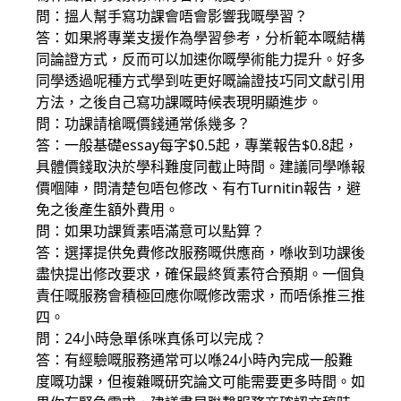
問：搵人幫手寫功課會唔會影響我嘅學習？
答：如果將專業支援作為學習參考，分析範本嘅結構
同論證方式，反而可以加速你嘅學術能力提升。好多
同學透過呢種方式學到咗更好嘅論證技巧同文獻引用
方法，之後自己寫功課嘅時候表現明顯進步。
問：功課請槍嘅價錢通常係幾多？
答：一般基礎essay每字$0.5起，專業報告$0.8起，
具體價錢取決於學科難度同截止時間。建議同學喺報
價嗰陣，問清楚包唔包修改、有冇Turnitin報告，避
免之後產生額外費用。
問：如果功課質素唔滿意可以點算？
答：選擇提供免費修改服務嘅供應商，喺收到功課後
盡快提出修改要求，確保最終質素符合預期。一個負
責任嘅服務會積極回應你嘅修改需求，而唔係推三推
四。
問：24小時急單係咪真係可以完成？
答：有經驗嘅服務通常可以喺24小時內完成一般難
度嘅功課，但複雜嘅研究論文可能需要更多時間。如