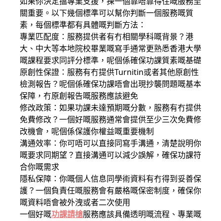
如果你決定搵專業支援，揀一個靠唔靠得住嘅服務至
關重要。以下幾個標準可以幫你判斷一個服務嘅質
素，每個標準都有具體嘅判斷方法：
專業匹配度：服務提供者有冇相關學科嘅背景？港
大、中大等本地院校畢業嘅寫手通常更熟悉香港大學
嘅課程要求同評分標準，呢個係確保功課質素嘅基礎
原創性保證：服務有冇提供Turnitin或者其他原創性
檢測報告？呢個係確保功課唔會出現抄襲問題嘅基本
保障，冇原創報告嘅服務應該避免
修改政策：如果功課未達預期嘅分數，服務有冇提供
免費修改？一個好嘅服務通常會提供至少三次免費修
改機會，呢個係保護你權益嘅重要機制
溝通效率：你可唔可以直接同寫手溝通，清楚說明你
嘅要求同期望？直接溝通可以減少誤解，確保功課符
合你嘅需求
隱私保障：你嘅個人信息同學術資料有冇得到妥善保
護？一個負責任嘅服務會有嚴格嘅保密制度，確保你
嘅資料唔會被外洩或者二次使用
一個好嘅
功課請槍
服務應該具備透明嘅流程、專業嘅