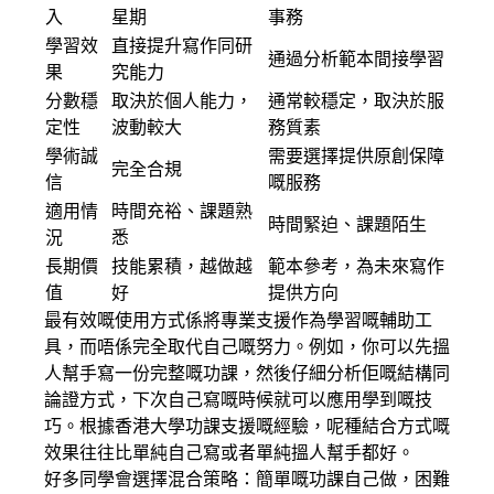
入
星期
事務
學習效
直接提升寫作同研
通過分析範本間接學習
果
究能力
分數穩
取決於個人能力，
通常較穩定，取決於服
定性
波動較大
務質素
學術誠
需要選擇提供原創保障
完全合規
信
嘅服務
適用情
時間充裕、課題熟
時間緊迫、課題陌生
況
悉
長期價
技能累積，越做越
範本參考，為未來寫作
值
好
提供方向
最有效嘅使用方式係將專業支援作為學習嘅輔助工
具，而唔係完全取代自己嘅努力。例如，你可以先搵
人幫手寫一份完整嘅功課，然後仔細分析佢嘅結構同
論證方式，下次自己寫嘅時候就可以應用學到嘅技
巧。根據香港大學功課支援嘅經驗，呢種結合方式嘅
效果往往比單純自己寫或者單純搵人幫手都好。
好多同學會選擇混合策略：簡單嘅功課自己做，困難