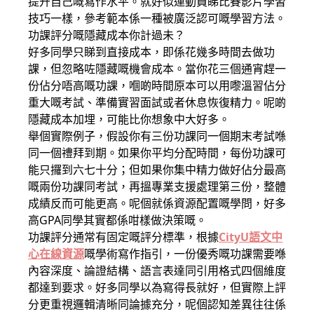
提升自己嘅寫作水平。就好似運動員睇比賽影片學習
技巧一樣，參考範本係一種被廣泛認可嘅學習方法。
功課評分嘅隱藏成本你計過未？
好多同學只睇到直接成本，即係花幾多時間去做功
課，但忽略咗隱藏嘅機會成本。當你花三個通宵趕一
份佔分唔高嘅功課，嗰啲時間原本可以用嚟溫習佔分
重大嘅考試、準備實習面試或者休息恢復精力。呢啲
隱藏成本加埋，可能比你想象中大好多。
舉個實際例子，假設你有三份功課同一個期末考試喺
同一個禮拜到期。如果你平均分配時間，每份功課可
能只攞到六七十分；但如果你集中精力做好佔分最高
嘅兩份功課同考試，再搵專業支援處理第三份，整體
成績反而可能更高。呢個就係資源配置嘅學問，好多
高GPA同學其實都係咁樣做決策嘅。
功課評分通常有固定嘅評分標準，根據
CityU語文中
心在線資源
嘅學術寫作指引，一份優秀嘅功課需要喺
內容深度、論證結構、語言表達同引用格式四個維度
都達到要求。好多同學以為寫得長就好，但實際上評
分更重視邏輯清晰同論據充分，呢個認知差異往往係