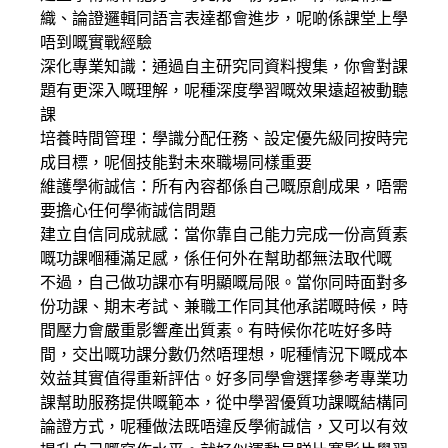
織、論證邏輯同語言表達都會進步，呢啲係課堂上學
唔到嘅實戰經驗
深化專業知識：通過自主研究同資料搜集，你會對課
題有更深入嘅理解，呢種深度學習嘅效果遠超被動聽
課
培養時間管理：學識分配任務、設定優先級同按時完
成目標，呢個技能對未來職場同樣重要
維護學術誠信：所有內容都係自己嘅原創成果，唔需
要擔心任何學術誠信問題
建立自信同成就感：當你靠自己能力完成一份高質素
嘅功課嗰種滿足感，係任何外在幫助都無法取代嘅
不過，自己做功課亦有明顯嘅局限。當你同時面對多
份功課、期末考試、兼職工作同其他承諾嘅時候，時
間壓力會嚴重影響產出質素。有時候你花咗好多時
間，交出嘅功課分數仍然唔理想，呢種情況下嘅成本
效益其實值得重新評估。好多同學會選擇參考專業功
課幫助服務提供嘅範本，從中學習優質功課嘅結構同
論證方式，呢種做法既唔違反學術誠信，又可以有效