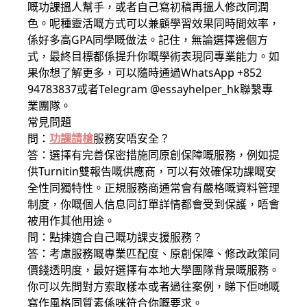
嘅功課搵人幫手，或者自己寫初稿再搵人修改同潤
色。呢種靈活嘅方式可以兼顧學習效果同時間效率，
係好多高GPA同學嘅做法。記住，無論選擇邊個方
式，最終目標都係提升你嘅學術表現同專業能力。如
果你想了解更多，可以隨時通過WhatsApp +852
94783837或者Telegram @essayhelper_hk聯繫專
業團隊。
常見問題
問：
功課請槍
服務安唔安全？
答：選擇有完善保密措施同原創保障嘅服務，例如提
供Turnitin雙報告嘅供應商，可以有效確保功課嘅安
全性同獨特性。正規服務商通常會有嚴格嘅資料管理
制度，你嘅個人信息同訂單詳情都會受到保護，唔會
被用作其他用途。
問：點揀適合自己嘅功課支援服務？
答：考慮服務嘅專業匹配度、原創保障、修改政策同
價錢透明度，最好選擇有本地大學團隊背景嘅服務。
你可以先問對方索取樣本或者過往案例，睇下佢哋嘅
寫作風格同質素係咪符合你嘅要求。