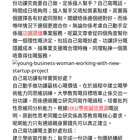
份功課究竟要自己做，定係搵人幫手？自己寫嘅話，
時間成日唔夠用；搵人幫手又唔知質素點樣。其實兩
個選擇各有好處同限制，關鍵唔係邊個絕對好，而係
喺咩情況下邊個更適合你。無論你係考慮自己動手定
係搵
功課請槍
專業服務，呢篇文章會從四個角度幫你
做一個理性嘅決定，包括自己寫嘅好處、功課評分嘅
隱藏成本、搵專業支援嘅合理時機，同埋點揀一個靠
唔靠得住嘅服務。
自己寫功課有咩實質好處？
自己動手做功課最核心嘅價值，在於過程中建立嘅學
術能力同思維訓練。大學教育嘅目標唔單止係交出一
份功課，而係通過獨立研究同寫作嘅過程，培養批判
性思維同分析能力。根據
HKU學術誠信資源
嘅說
明，原創性思考同獨立研究係高等教育嘅核心要求，
呢啲能力只有通過親身實踐先可以真正建立。
自己寫功課嘅主要好處包括：
建立學術寫作能力：每完成一份功課，你嘅結構組