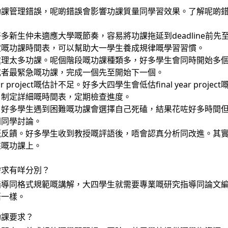
功課管理錯誤，呢啲錯誤會影響功課質量同學習效果。了解呢啲
多新生仲未適應大學嘅節奏，容易將功課拖延到deadline前
定嘅功課時間表，可以幫助大一學生養成規律嘅學習習慣。
太多功課。呢個階段嘅功課種類多，好多學生會同時開始多個ass
或者最緊急嘅功課，完成一個先至開始下一個。
 project嘅估計不足。好多大四學生會低估final year proje
，制定詳細嘅時間表，定期檢查進度。
。好多學生遇到困難嘅功課會選擇自己死磕，結果花咗好多時間
同同學討論。
嘅反饋。好多學生收到教授嘅評語後，唔會認真分析同改進。其
來嘅功課上。
需求有咩分別？
指導同格式規範嘅講解，大四學生就需要專業嘅研究指導同論文
唔一樣。
功課要求？