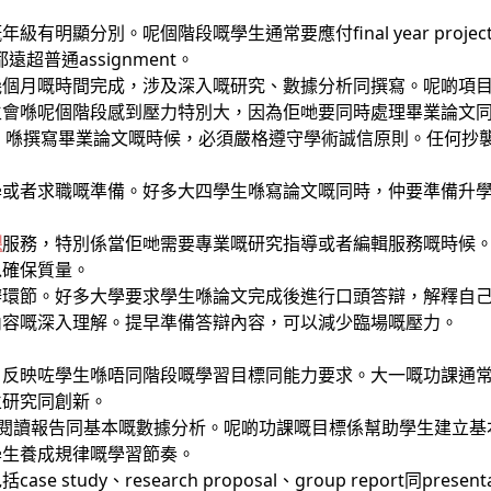
分別。呢個階段嘅學生通常要應付final year project、diss
遠超普通assignment。
ect通常需要幾個月嘅時間完成，涉及深入嘅研究、數據分析同撰寫。呢
生會喺呢個階段感到壓力特別大，因為佢哋要同時處理畢業論文
，喺撰寫畢業論文嘅時候，必須嚴格遵守學術誠信原則。任何抄
學或者求職嘅準備。好多大四學生喺寫論文嘅同時，仲要準備升
課
服務，特別係當佢哋需要專業嘅研究指導或者編輯服務嘅時候
以確保質量。
辯環節。好多大學要求學生喺論文完成後進行口頭答辯，解釋自
內容嘅深入理解。提早準備答辯內容，可以減少臨場嘅壓力。
，反映咗學生喺唔同階段嘅學習目標同能力要求。大一嘅功課通
立研究同創新。
y、閱讀報告同基本嘅數據分析。呢啲功課嘅目標係幫助學生建立
學生養成規律嘅學習節奏。
study、research proposal、group report同pre