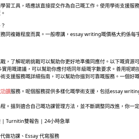
同學習工具，唔應該直接提交作為自己嘅工作。使用學術支援服
策。
多？
複雜程度而異。一般嚟講，essay writing嘅價格大約係每
挑戰，了解呢啲挑戰可以幫助你更好地準備同應付。以下嘅資源
多實用嘅建議，可以幫助你應付唔同年級嘅字數要求。善用呢啲
學術支援服務嘅詳細指南，可以幫助你搵到可靠嘅服務。一個好
做功課
服務。呢個服務提供多樣化嘅學術支援，包括essay writing、repor
過程。搵到適合自己嘅功課管理方法，並不斷調整同改進，你一
| Turnitin雙報告 | 24小時急單
寫、代做功課、Essay 代寫服務