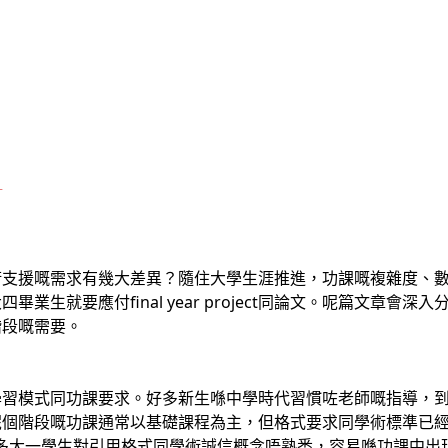
？
術支援嘅需求有幾大差異？隨住大學生涯推進，功課嘅複雜度、
業生就要應付final year project同論文。呢篇文章會
階段嘅需要。
學習模式同功課要求。好多新生喺中學時代習慣咗老師嘅指導，
呢個階段嘅功課通常以基礎課程為主，但格式要求同學術標準已
多大一學生對引用格式同學術誠信概念唔熟悉，容易喺功課中出