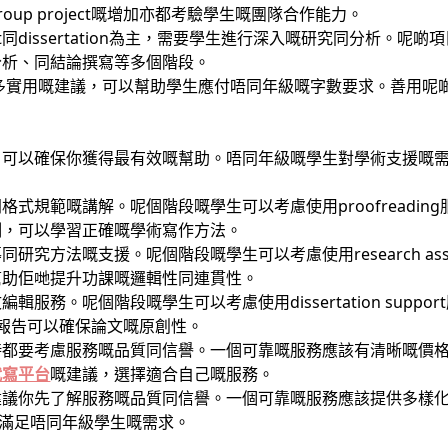
up project嘅增加亦都考驗學生嘅團隊合作能力。
roject同dissertation為主，需要學生進行深入嘅研究同分
分析、同結論撰寫等多個階段。
多實用嘅建議，可以幫助學生應付唔同年級嘅字數要求。善用呢
？
，可以確保你獲得最有效嘅幫助。唔同年級嘅學生對學術支援嘅
式規範嘅講解。呢個階段嘅學生可以考慮使用proofreadin
例，可以學習正確嘅學術寫作方法。
究方法嘅支援。呢個階段嘅學生可以考慮使用research ass
幫助佢哋提升功課嘅邏輯性同連貫性。
服務。呢個階段嘅學生可以考慮使用dissertation supp
in報告可以確保論文嘅原創性。
時都要考慮服務嘅品質同信譽。一個可靠嘅服務應該有清晰嘅價
代寫平台
嘅建議，選擇適合自己嘅服務。
議你先了解服務嘅品質同信譽。一個可靠嘅服務應該提供多樣化嘅服務，
lysis等，滿足唔同年級學生嘅需求。