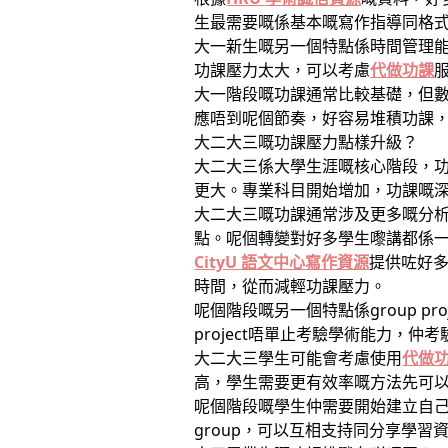
生最需要嘅係基本嘅寫作指導同格
大一新生嘅另一個特點係時間管理能
功課壓力太大，可以考慮
代做功課
大一階段嘅功課通常比較基礎，但數量可
應唔到呢個節奏，好容易堆積功課
大二大三嘅功課壓力點樣升級？
大二大三係大學生涯嘅核心階段，
更大。專業科目開始增加，功課嘅
大二大三嘅功課通常涉及更多嘅分
點。呢個轉變對好多學生嚟講都係
CityU 語文中心寫作資源
提供咗好
時間，從而減輕功課壓力。
呢個階段嘅另一個特點係group pr
project唔單止考驗學術能力，仲
大二大三學生可能會考慮使用
代做
高，學生需要更有效率嘅方法先可
呢個階段嘅學生仲需要開始建立自己
group，可以互相支持同分享學