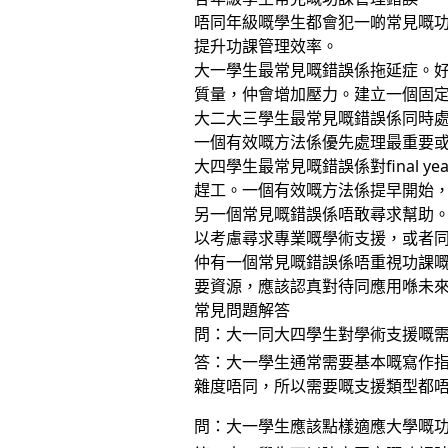
唔同年級嘅學生都會犯一啲常見嘅
提升功課管理效率。
大一學生最常見嘅錯誤係拖延症。好
質量，仲會增加壓力。建立一個固
大二大三學生最常見嘅錯誤係同時處理
一個有效嘅方法係優先處理最重要
大四學生最常見嘅錯誤係對final year
趕工。一個有效嘅方法係提早開始
另一個常見嘅錯誤係唔敢尋求幫助
以考慮尋求專業嘅學術支援，或者
仲有一個常見嘅錯誤係唔重視功課
要資源，應該認真對待同應用喺未
常見問題解答
問：大一同大四學生對學術支援嘅
答：大一學生通常需要基本嘅寫作
雜度唔同，所以需要嘅支援類型都
問：大一學生應該點樣適應大學嘅