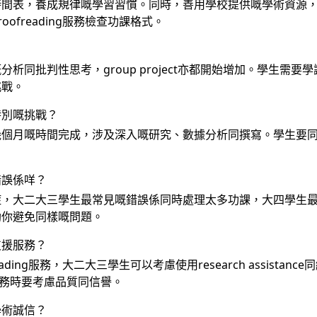
時間表，養成規律嘅學習習慣。同時，善用學校提供嘅學術資源
ofreading服務檢查功課格式。
？
析同批判性思考，group project亦都開始增加。學生需
挑戰。
有咩特別嘅挑戰？
oject需要幾個月嘅時間完成，涉及深入嘅研究、數據分析同撰寫。學
。
錯誤係咩？
二大三學生最常見嘅錯誤係同時處理太多功課，大四學生最常見嘅錯誤係對
助你避免同樣嘅問題。
支援服務？
ading服務，大二大三學生可以考慮使用research assista
務。選擇服務時要考慮品質同信譽。
學術誠信？