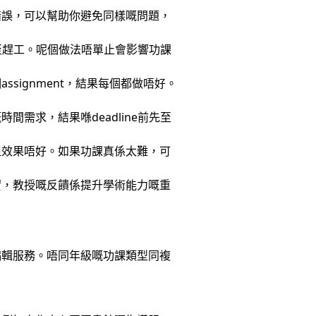
錯誤，可以幫助你避免同樣嘅問題，
先至趕工。呢個做法唔單止會影響功課
ignment，結果每個都做唔好。
ct嘅時間需求，結果喺deadline前先至
但效果唔好。如果功課真係太難，可
實，教授嘅反饋係提升學術能力嘅重
編輯服務。唔同年級嘅功課類型同複