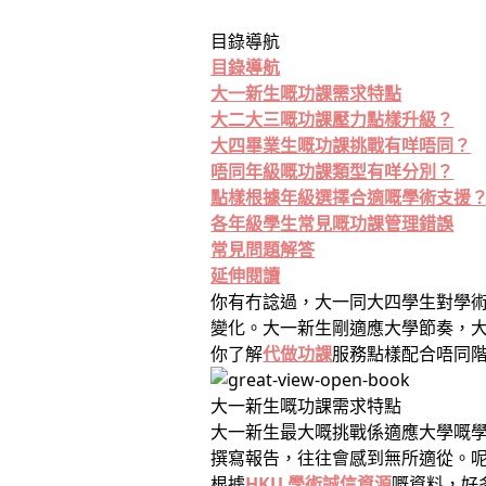
目錄導航
目錄導航
大一新生嘅功課需求特點
大二大三嘅功課壓力點樣升級？
大四畢業生嘅功課挑戰有咩唔同？
唔同年級嘅功課類型有咩分別？
點樣根據年級選擇合適嘅學術支援
各年級學生常見嘅功課管理錯誤
常見問題解答
延伸閱讀
你有冇諗過，大一同大四學生對學
變化。大一新生剛適應大學節奏，大四畢
你了解
代做功課
服務點樣配合唔同
大一新生嘅功課需求特點
大一新生最大嘅挑戰係適應大學嘅
撰寫報告，往往會感到無所適從。
根據
HKU 學術誠信資源
嘅資料，好