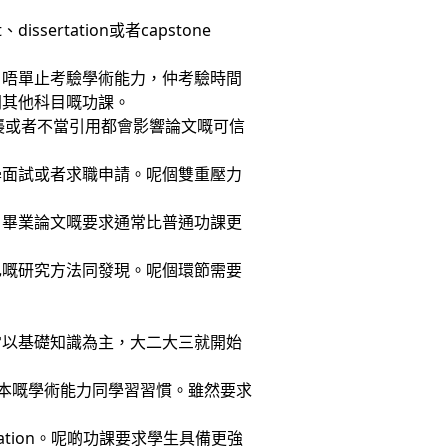
ertation或者capstone
啲項目唔單止考驗學術能力，仲考驗時間
同其他科目嘅功課。
襲或者不當引用都會影響論文嘅可信
學面試或者求職申請。呢個雙重壓力
。畢業論文嘅要求通常比普通功課更
己嘅研究方法同發現。呢個環節需要
常以基礎知識為主，大二大三就開始
基本嘅學術能力同學習習慣。雖然要求
sentation。呢啲功課要求學生具備更強