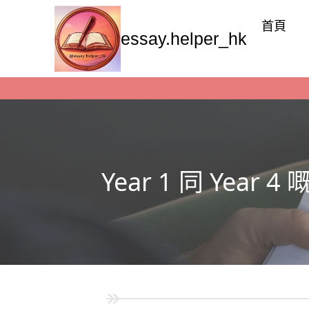
首頁
essay.helper_hk
Year 1 同 Ye