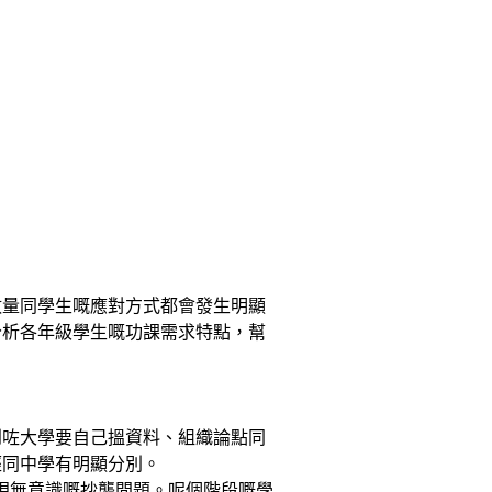
數量同學生嘅應對方式都會發生明顯
深入分析各年級學生嘅功課需求特點，幫
到咗大學要自己搵資料、組織論點同
經同中學有明顯分別。
現無意識嘅抄襲問題。呢個階段嘅學