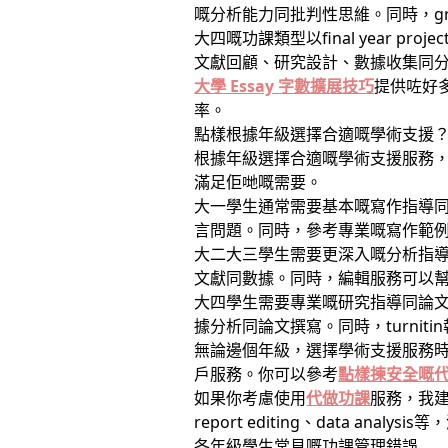
嘅分析能力同批判性思維。同時，gro
大四嘅功課類型以final year p
文獻回顧、研究設計、數據收集同
大學 Essay 字數擴展技巧
提供咗好
率。
點樣根據年級選擇合適嘅學術支援
根據年級選擇合適嘅學術支援服務
滿足佢哋嘅需要。
大一學生通常需要基本嘅寫作指導同格
言問題。同時，參考專業嘅寫作範
大二大三學生需要更深入嘅分析指導同研
文獻同數據。同時，編輯服務可以
大四學生需要專業嘅研究指導同論文編輯
據分析同論文撰寫。同時，turnit
無論邊個年級，選擇學術支援服務
戶服務。你可以參考
點樣揀安全嘅
如果你考慮使用
代做功課
服務，我建
report editing、data ana
各年級學生常見嘅功課管理錯誤