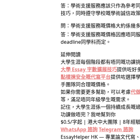
答：學術支援服務應該只作為參考
技巧，同時遵守學校嘅學術誠信政
問：學術支援服務嘅價格大約係幾
答：學術支援服務嘅價格因應唔同服務同
deadline同學科而定。
延伸閱讀
大學生涯每個階段都有唔同嘅功課
大學 Essay 字數擴展技巧
提供咗好
點樣揀安全嘅代寫平台
提供咗選擇
手團隊同合理嘅價格。
如果你需要更多幫助，可以考慮
代
等，滿足唔同年級學生嘅需求。
記住，大學生涯係一個持續成長嘅
功課做唔完？我哋幫到你
$0.5/字起 | 港大中大團隊 | 8年經驗 
WhatsApp 諮詢
Telegram 諮詢
EssayHelper HK — 專業論文代