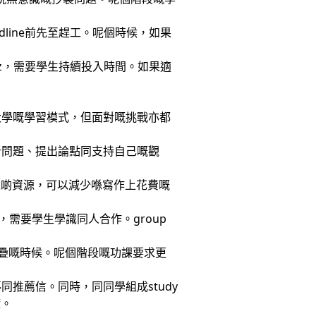
line前先至趕工。呢個時候，如果
uiz，需要學生持續投入時間。如果適
大學嘅學習模式，但面對嘅挑戰亦都
析問題、提出論點同支持自己嘅觀
呢啲資源，可以減少喺寫作上花費嘅
on，需要學生學識同人合作。group
ne重疊嘅時候。呢個階段嘅功課要求更
推薦信。同時，同同學組成study
礎。