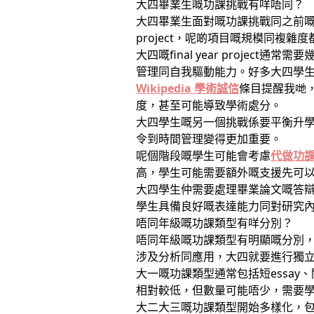
大四畢業生嘅功課挑戰有咩唔同？
大四畢業生面對嘅功課挑戰同之前嘅年級有明顯
project，呢啲項目嘅規模同複雜度都
大四嘅final year proj
管理同自我驅動能力。好多大四學
Wikipedia 學術誠信
條目提醒我哋
度，甚至可能導致學術處分。
大四學生嘅另一個挑戰係要平衡升
令到時間管理變得更加重要。
呢個階段嘅學生可能會考慮
代做功
高，學生可能需要額外嘅支援先可
大四學生仲需要處理畢業論文嘅答
學生具備良好嘅表達能力同對研究
唔同年級嘅功課類型有咩分別？
唔同年級嘅功課類型有明顯嘅分別
涉及分析同應用，大四就要進行獨
大一嘅功課類型通常包括短essa
相對較低，但數量可能唔少，需要
大二大三嘅功課類型開始多樣化，包括case 