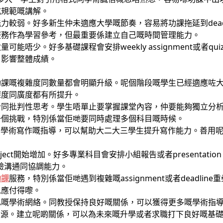
式規範嘅講解。
力較弱。好多新生仲未適應大學嘅節奏，容易將功課拖延到dead
服務作為學習參考，但最重要係建立自己嘅時間管理能力。
能唔少。好多基礎課程會安排weekly assignment或者q
，影響整體成績。
功課嘅複雜度同數量都會明顯升級。呢個階段嘅學生已經適應咗
深度同廣度都有所提升。
析同批判性思考。學生唔單止要掌握課堂內容，仲要能夠獨立分
一個挑戰，特別係當佢哋要同時處理多個科目嘅時候。
多學術寫作嘅指導，可以幫助大二大三學生提升寫作能力。善用
oject開始增加。好多專業科目會安排小組報告或者presentati
考驗溝通同協調能力。
功課
服務，特別係當佢哋遇到複雜嘅assignment或者deadli
以應付得嚟。
嘅學術網絡。同教授保持良好嘅關係，可以獲得更多嘅學術指導同
習資源。建立呢啲關係，可以為未來嘅升學或者求職打下良好嘅基