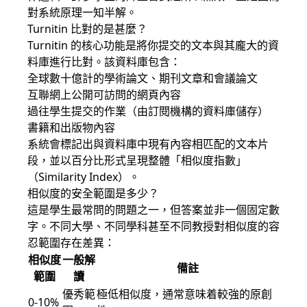
對系統原理一知半解。
Turnitin 比對的是甚麼？
Turnitin 的核心功能是將你提交的文本與其龐大的資
料庫進行比對。該資料庫包含：
全球數十億計的學術論文、期刊文章和會議論文
互聯網上公開可訪問的網頁內容
過往學生提交的作業（由訂閱機構的資料庫儲存）
書籍和出版物內容
系統會標記出與資料庫中現有內容相匹配的文本片
段，並以百分比形式呈現整體「相似度指數」
（Similarity Index）。
相似度的安全範圍是多少？
這是學生最常問的問題之一，但答案並非一個固定數
字。不同大學、不同學科甚至不同教授對相似度的容
忍範圍存在差異：
相似度
一般解
備註
範圍
讀
優秀範
極低相似度，通常意味着較強的原創
0-10%