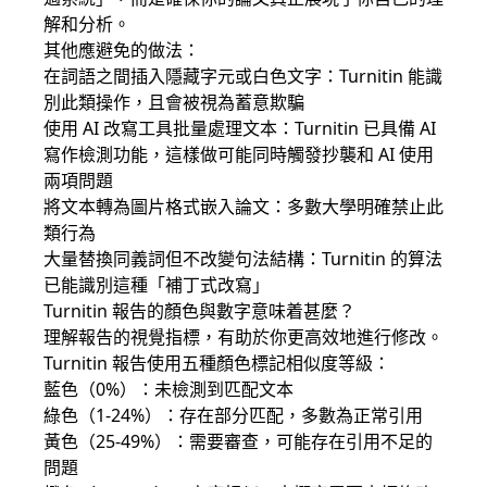
解和分析。
其他應避免的做法：
在詞語之間插入隱藏字元或白色文字：Turnitin 能識
別此類操作，且會被視為蓄意欺騙
使用 AI 改寫工具批量處理文本：Turnitin 已具備 AI
寫作檢測功能，這樣做可能同時觸發抄襲和 AI 使用
兩項問題
將文本轉為圖片格式嵌入論文：多數大學明確禁止此
類行為
大量替換同義詞但不改變句法結構：Turnitin 的算法
已能識別這種「補丁式改寫」
Turnitin 報告的顏色與數字意味着甚麼？
理解報告的視覺指標，有助於你更高效地進行修改。
Turnitin 報告使用五種顏色標記相似度等級：
藍色（0%）：未檢測到匹配文本
綠色（1-24%）：存在部分匹配，多數為正常引用
黃色（25-49%）：需要審查，可能存在引用不足的
問題