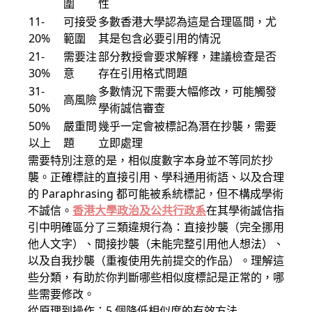
圍
性
11-
可接受
多數香港大學認為這是合理區間，尤
20%
範圍
其是包含必要引用的情況
21-
需要注
部分教授會要求解釋，建議檢查是否
30%
意
存在引用格式問題
31-
多數情況下需要大幅修改，可能觸發
高風險
50%
學術誠信審查
50%
嚴重問
幾乎一定會被標記為潛在抄襲，需要
以上
題
立即處理
需要特別注意的是，相似度數字本身並不等同於抄
襲。正確標註的直接引用、學科通用術語、以及合理
的 Paraphrasing 都可能被系統標記，但不構成學術
不誠信。
香港大學政治及公共行政系
在其學術誠信指
引中明確區分了三類違規行為：直接抄襲（完全挪用
他人文字）、間接抄襲（未能完整引用他人想法）、
以及自我抄襲（重複使用先前提交的作品）。理解這
些分類，有助於你判斷哪些相似度標記是正常的，哪
些需要修改。
從原理到操作：5 個降低相似度的有效方法