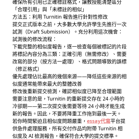
確保所有引用已正確標註格式，讓教授能清楚區分
「合理引用」與「未標註的相似」
方法五：利用 Turnitin 報告進行針對性修改
提交正式版本之前，大多數大學允許學生先進行一次
試測（Draft Submission）。充分利用這次機會：
試測後的修改流程：
下載完整的相似度報告，逐一檢查每個被標記的片段
將標記內容分為三類：正確引用（無需修改）、需要
改寫的部分（按方法一處理）、格式問題導致的誤標
（修正格式）
優先處理佔比最高的幾個來源——降低這些來源的相
似度通常能帶來最大的整體改善
修改後重新提交檢測，確認相似度已降至合理範圍
需要注意的是，Turnitin 的重新提交存在 24 小時的
冷卻期——第二次提交後需要等待 24 小時才能生成
新的報告。因此，不要將降重工作拖到最後一天。
若你時間緊迫且相似度問題嚴重，
essay代寫
平台提
供急件處理服務，所有交付作品均附帶 Turnitin 相
似度及 AI 檢測報告，確保符合大學的提交標準。