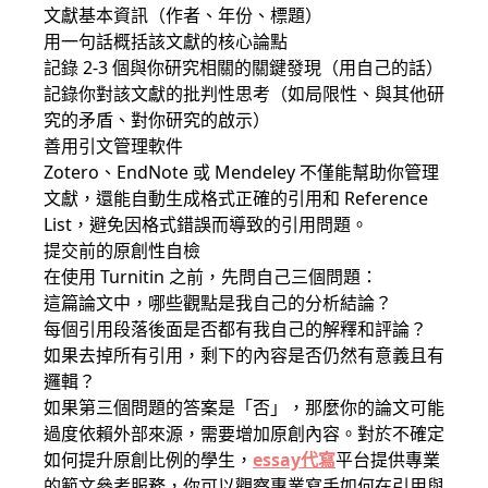
文獻基本資訊（作者、年份、標題）
用一句話概括該文獻的核心論點
記錄 2-3 個與你研究相關的關鍵發現（用自己的話）
記錄你對該文獻的批判性思考（如局限性、與其他研
究的矛盾、對你研究的啟示）
善用引文管理軟件
Zotero、EndNote 或 Mendeley 不僅能幫助你管理
文獻，還能自動生成格式正確的引用和 Reference
List，避免因格式錯誤而導致的引用問題。
提交前的原創性自檢
在使用 Turnitin 之前，先問自己三個問題：
這篇論文中，哪些觀點是我自己的分析結論？
每個引用段落後面是否都有我自己的解釋和評論？
如果去掉所有引用，剩下的內容是否仍然有意義且有
邏輯？
如果第三個問題的答案是「否」，那麼你的論文可能
過度依賴外部來源，需要增加原創內容。對於不確定
如何提升原創比例的學生，
essay代寫
平台提供專業
的範文參考服務，你可以觀察專業寫手如何在引用與