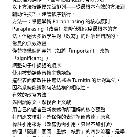
以下方法按照優先級排列——從最根本有效的方法到
輔助性技巧，建議依序執行。
方法一：掌握學術 Paraphrasing 的核心原則
Paraphrasing（改寫）是降低相似度最根本的方
法，但絕大多數學生對「改寫」的理解是錯誤的。
常見的無效改寫：
僅替換幾個同義詞（如將「important」改為
「significant」）
調整句子中詞語的順序
使用被動語態替換主動語態
這些表面修改往往無法逃過 Turnitin 的比對算法，
因為系統能識別句法結構的相似性。
有效的改寫方法：
先閱讀原文，然後合上文獻
用自己的語言重新表述你所理解的核心觀點
打開原文核對，確保你的表述準確傳達了原意
標註引用來源（改寫仍需引用，只是不加引號）
這個「閱讀—關閉—重述—核對」的四步流程，是學