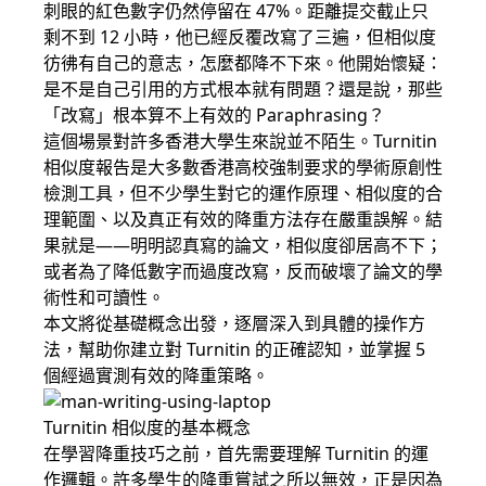
刺眼的紅色數字仍然停留在 47%。距離提交截止只
剩不到 12 小時，他已經反覆改寫了三遍，但相似度
彷彿有自己的意志，怎麼都降不下來。他開始懷疑：
是不是自己引用的方式根本就有問題？還是說，那些
「改寫」根本算不上有效的 Paraphrasing？
這個場景對許多香港大學生來說並不陌生。Turnitin
相似度報告是大多數香港高校強制要求的學術原創性
檢測工具，但不少學生對它的運作原理、相似度的合
理範圍、以及真正有效的降重方法存在嚴重誤解。結
果就是——明明認真寫的論文，相似度卻居高不下；
或者為了降低數字而過度改寫，反而破壞了論文的學
術性和可讀性。
本文將從基礎概念出發，逐層深入到具體的操作方
法，幫助你建立對 Turnitin 的正確認知，並掌握 5
個經過實測有效的降重策略。
Turnitin 相似度的基本概念
在學習降重技巧之前，首先需要理解 Turnitin 的運
作邏輯。許多學生的降重嘗試之所以無效，正是因為