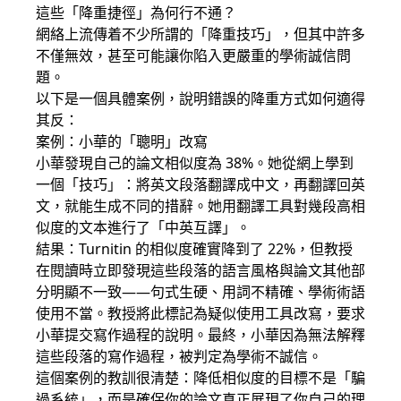
這些「降重捷徑」為何行不通？
網絡上流傳着不少所謂的「降重技巧」，但其中許多
不僅無效，甚至可能讓你陷入更嚴重的學術誠信問
題。
以下是一個具體案例，說明錯誤的降重方式如何適得
其反：
案例：小華的「聰明」改寫
小華發現自己的論文相似度為 38%。她從網上學到
一個「技巧」：將英文段落翻譯成中文，再翻譯回英
文，就能生成不同的措辭。她用翻譯工具對幾段高相
似度的文本進行了「中英互譯」。
結果：Turnitin 的相似度確實降到了 22%，但教授
在閱讀時立即發現這些段落的語言風格與論文其他部
分明顯不一致——句式生硬、用詞不精確、學術術語
使用不當。教授將此標記為疑似使用工具改寫，要求
小華提交寫作過程的說明。最終，小華因為無法解釋
這些段落的寫作過程，被判定為學術不誠信。
這個案例的教訓很清楚：降低相似度的目標不是「騙
過系統」，而是確保你的論文真正展現了你自己的理