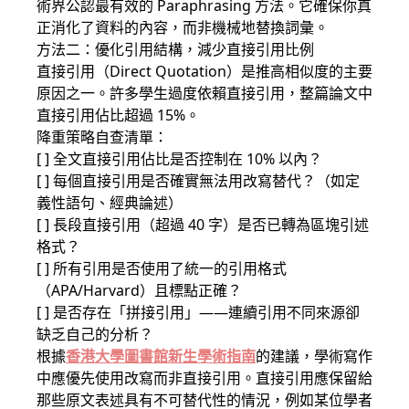
術界公認最有效的 Paraphrasing 方法。它確保你真
正消化了資料的內容，而非機械地替換詞彙。
方法二：優化引用結構，減少直接引用比例
直接引用（Direct Quotation）是推高相似度的主要
原因之一。許多學生過度依賴直接引用，整篇論文中
直接引用佔比超過 15%。
降重策略自查清單：
[ ] 全文直接引用佔比是否控制在 10% 以內？
[ ] 每個直接引用是否確實無法用改寫替代？（如定
義性語句、經典論述）
[ ] 長段直接引用（超過 40 字）是否已轉為區塊引述
格式？
[ ] 所有引用是否使用了統一的引用格式
（APA/Harvard）且標點正確？
[ ] 是否存在「拼接引用」——連續引用不同來源卻
缺乏自己的分析？
根據
香港大學圖書館新生學術指南
的建議，學術寫作
中應優先使用改寫而非直接引用。直接引用應保留給
那些原文表述具有不可替代性的情況，例如某位學者