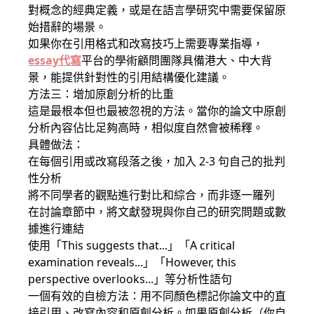
對概念的經典定義，或是在語言學研究中需要保留原
始措辭的場景。
如果你在引用格式和改寫技巧上需要專業指導，
essay代寫
平台的學術顧問團隊具備港大、中大背
景，能提供針對性的引用結構優化建議。
方法三：增加原創分析的比重
這是最根本但也最被忽視的方法。當你的論文中原創
分析內容佔比足夠高時，相似度自然會被稀釋。
具體做法：
在每個引用或改寫段落之後，加入 2-3 句自己的批判
性分析
將不同學者的觀點進行對比和綜合，而非逐一羅列
在討論章節中，將文獻發現與你自己的研究問題或數
據進行連結
使用「This suggests that...」「A critical
examination reveals...」「However, this
perspective overlooks...」等分析性語句
一個有效的自檢方法：用不同顏色標記你論文中的直
接引用、改寫內容和原創分析。如果原創分析（你自