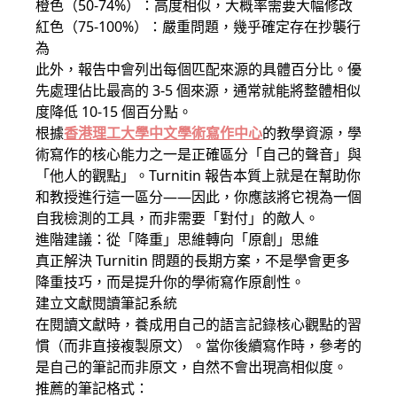
橙色（50-74%）：高度相似，大概率需要大幅修改
紅色（75-100%）：嚴重問題，幾乎確定存在抄襲行
為
此外，報告中會列出每個匹配來源的具體百分比。優
先處理佔比最高的 3-5 個來源，通常就能將整體相似
度降低 10-15 個百分點。
根據
香港理工大學中文學術寫作中心
的教學資源，學
術寫作的核心能力之一是正確區分「自己的聲音」與
「他人的觀點」。Turnitin 報告本質上就是在幫助你
和教授進行這一區分——因此，你應該將它視為一個
自我檢測的工具，而非需要「對付」的敵人。
進階建議：從「降重」思維轉向「原創」思維
真正解決 Turnitin 問題的長期方案，不是學會更多
降重技巧，而是提升你的學術寫作原創性。
建立文獻閱讀筆記系統
在閱讀文獻時，養成用自己的語言記錄核心觀點的習
慣（而非直接複製原文）。當你後續寫作時，參考的
是自己的筆記而非原文，自然不會出現高相似度。
推薦的筆記格式：