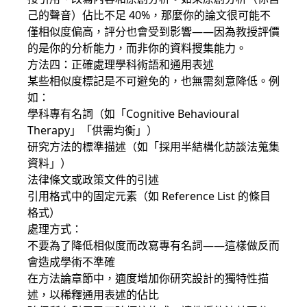
己的聲音）佔比不足 40%，那麼你的論文很可能不
僅相似度偏高，評分也會受到影響——因為教授評價
的是你的分析能力，而非你的資料搜集能力。
方法四：正確處理學科術語和通用表述
某些相似度標記是不可避免的，也無需刻意降低。例
如：
學科專有名詞（如「Cognitive Behavioural
Therapy」「供需均衡」）
研究方法的標準描述（如「採用半結構化訪談法蒐集
資料」）
法律條文或政策文件的引述
引用格式中的固定元素（如 Reference List 的條目
格式）
處理方式：
不要為了降低相似度而改寫專有名詞——這樣做反而
會造成學術不準確
在方法論章節中，適度增加你研究設計的獨特性描
述，以稀釋通用表述的佔比