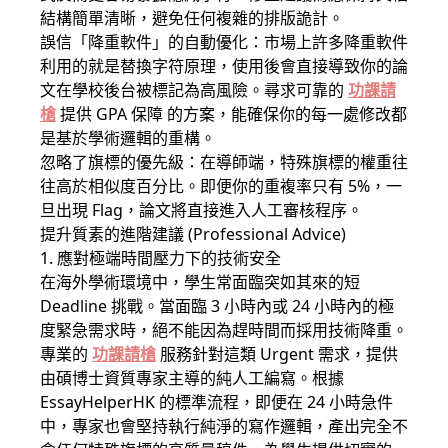
結構簡單清晰，避免任何複雜的排版詭計。
誤信「降重軟件」的自動優化：市場上許多降重軟件
利用的就是替換字符原理，使用後會直接導致你的論
文在學校後台被標記為高風險。尋求可靠的
功課請
槍
提供 GPA 保障 的方案，能確保你的每一處修改都
是基於學術邏輯的重構。
忽略了旗標的優先級：在導師端，特殊旗標的權重往
往高於相似度百分比。即便你的重複率只有 5%，一
旦出現 Flag，論文將直接進入人工審核程序。
提升質素的進階建議 (Professional Advice)
1. 應對極端時間壓力下的技術安全
在海外學術環境中，學生常面臨突如其來的短
Deadline 挑戰。當面臨 3 小時內或 24 小時內的極
度緊急需求時，絕不能因為趕時間而採用技術降重。
專業的
功課請槍
服務針對這類 Urgent 需求，提供
由碩博士資質專家主導的純人工編寫。根據
EssayHelperHK 的標準流程，即便在 24 小時急件
中，專家也會堅持執行純淨的寫作邏輯，產出完全不