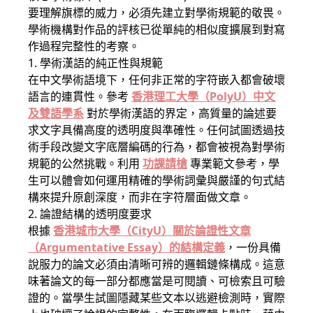
要理解旗標的威力，必須先建立對學術規範的敬畏。
學術機構對作品的評核已從單純的相似度擴展到對寫
作過程完整性的考察。
1. 學術漢語的純正性與規範
在中文學術語境下，任何非正常的字符嵌入都會破壞
語言的連貫性。參考
香港理工大學（PolyU）中文
及雙語學系
對於學術漢語的界定，高質量的論述要
求文字具備高度的透明度與準確性。任何試圖透過技
術手段改變文字底層編碼的行為，都會被視為對學術
規範的公然挑戰。利用
功課請槍
專業範文參考，學
生可以體會如何運用精確的學術詞彙與嚴謹的句式結
構來提升原創深度，而非在字符層面做文章。
2. 論證結構的透明度要求
根據
香港城市大學（CityU）關於論證性文章
（Argumentative Essay）的結構定義
，一份具備
說服力的論文必須由清晰可辨的邏輯鏈條構成。這意
味著論文的每一部分都應當是可閱讀、可檢索且可驗
證的。當學生試圖隱藏某些文本以逃避檢測時，實際