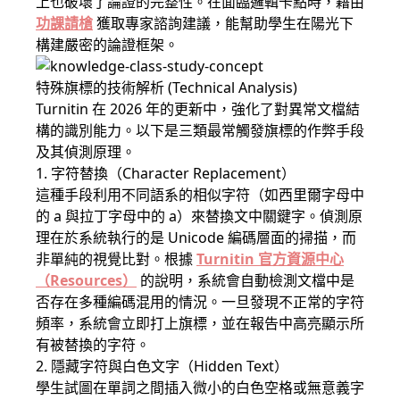
上也破壞了論證的完整性。在面臨邏輯卡點時，藉由
功課請槍
獲取專家諮詢建議，能幫助學生在陽光下
構建嚴密的論證框架。
特殊旗標的技術解析 (Technical Analysis)
Turnitin 在 2026 年的更新中，強化了對異常文檔結
構的識別能力。以下是三類最常觸發旗標的作弊手段
及其偵測原理。
1. 字符替換（Character Replacement）
這種手段利用不同語系的相似字符（如西里爾字母中
的 а 與拉丁字母中的 a）來替換文中關鍵字。偵測原
理在於系統執行的是 Unicode 編碼層面的掃描，而
非單純的視覺比對。根據
Turnitin 官方資源中心
（Resources）
的說明，系統會自動檢測文檔中是
否存在多種編碼混用的情況。一旦發現不正常的字符
頻率，系統會立即打上旗標，並在報告中高亮顯示所
有被替換的字符。
2. 隱藏字符與白色文字（Hidden Text）
學生試圖在單詞之間插入微小的白色空格或無意義字