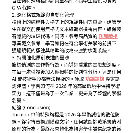
含任何特殊旗標的高質量稿件，為學生提供切實的
GPA 保障。
2. 深化格式規範與自動化管理
技術上的純粹性與格式上的規範性同等重要。建議學
生在提交前使用無格式文本編輯器檢視內容，確保沒
有隱藏的垃圾代碼。同時，參考高品質的
功課請槍
專業範文參考，學習如何在符合學術美學的前提下，
通過規範的標註與精準的改寫來應對檢測系統。
3. 持續強化原創表達的靈魂
旗標偵測的是作弊行為，而導師看重的是思想深度。
在每一處引證後加入你獨特的批判性分析，這是任何
AI 或技術手段都無法模擬的。獲取
功課請槍
專家諮
詢建議，學習如何在 2026 年的高壓環境中保持學術
定力，這不僅是為了一次作業，更是為了整體的學術
名譽。
結論 (Conclusion)
Turnitin 中的特殊旗標是 2026 年學術誠信的數位防
線。從字符替換到隱藏文字，任何試圖挑戰系統偵測
原理的行為，最終都會轉化為損害學生誠信紀錄的鐵