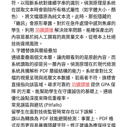
符，以阻斷系統對連續字串的識別。偵測原理是系統
在提取文本時會剔除所有格式屬性（如字體大小、顏
色），將文檔還原為純文本流。此時，那些隱藏的
「雜訊」會原形畢露。對於在急件處理中感到焦慮的
學生，利用
功課請槍
解決效率問題，能確保產出的
內容是基於純人工撰寫的高質量文本，從根本上杜絕
技術違規風險。
3. 字體替換與層級疊加
通過重疊兩個文本層，讓肉眼看到的是原創內容，而
系統讀取的卻是另一層內容。偵測原理在於現代檢測
系統具備解析 PDF 層級結構的能力。系統會對比文
檔的視覺呈現與底層文本數據，若兩者不符，旗標會
直接指向該區域。尋求可靠的
功課請槍
提供 GPA 保
障 的方案，能幫助學生在守護誠信的基礎上，通過
優化論點深度來降低重複率。
常見誤區與避坑 (Pitfalls)
留學生在面對技術監管時常存在以下誤解：
誤以為轉換為 PDF 就能避開檢測：事實上，PDF 格
式反而更容易暴露隱藏字符。修正建議為應保持文檔