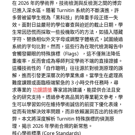
在 2026 年的學術界，技術檢測與反檢測之間的博弈
已進入深水區。隨著 Turnitin 系統的不斷演進，許
多曾被留學生視為「黑科技」的降重手段正逐一失
效。面對日益嚴苛的學位審查與迫近的截止日期，學
生常因恐慌而採取一些投機取巧的方法，如插入隱藏
字符、替換相似外文字母或調整字體格式，試圖繞過
系統的字句比對。然而，這些行為在現代檢測報告中
會觸發顯眼的特殊旗標（Flags），這不僅無法降低
重複率，反而會成為導師判定學術不端的直接證據。
這種技術性的「自作聰明」往往源於對檢測原理的誤
解，進而引發更深層次的學業焦慮。當學生在處理高
難度課題或面臨極端緊急的 3 小時交件任務時，尋
求專業的
功課請槍
專家諮詢建議，能提供合法且安
全的研究支持。透過參考高品質的專業範文參考，學
生可以學習如何在維持學術誠信的前提下優化表達，
從而有效解決效率問題，而非依賴漏洞百出的技術作
弊。本文將深度解析 Turnitin 特殊旗標的偵測原
理，揭示 2026 年學術合規的新常態。
核心學術標準 (Core Standards)