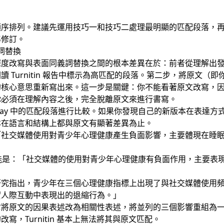
順序排列。建議先運用技巧一和技巧二處理最明顯的匹配段落，
準修訂。
詞替換
深度改寫與表面同義詞替換之間的根本差異在於：前者從理解出
Turnitin 報告中標示為高匹配的段落。第二步，將原文（即你
的核心意思重新寫出來。這一步是關鍵：你不能看著原文改寫，
你必須在理解內容之後，完全脫離原文來進行書寫。
ssay 中的匹配段落進行比較。如果你發現自己的新版本在表達
本在語言和結構上都與原文有顯著差異為止。
「社交媒體使用對青少年心理健康產生負面影響，主要體現在睡
字）可能是：「社交媒體的使用對青少年心理健康有負面作用，主要
研究指出，青少年在三個心理健康指標上出現了與社交媒體使用
實人際互動中表現出的退縮行為。」
它將原文的因果表述改為相關性表述，將並列的三個影響重組為
，Turnitin 基本上無法將其與原文匹配。