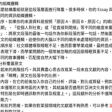
的組織邏輯
麼結構重組就是從段落層面進行降重。很多時候，你的 Essay
相同的資訊組織邏輯。
。如果你的來源資料是按照「原因 A、原因 B、原因 C」的順序來
長期」、「從個人到社會」或「從直接到間接」等不同的維度來
法」：將原文段落的最後一句話作為你新段落的第一句話，然後
原文的組織邏輯，迫使你的大腦以不同的順序來處理相同的資訊
述順序是：社交媒體導致睡眠不足，進而影響學業成績，最終造
業表現下滑，而學業問題的一個常被忽略的成因是睡眠質素不足
不同的敘事邏輯，匹配度自然大幅下降。
的分析覆蓋原文
合起來的高階技巧。與其費盡心思去改寫某一段來自文獻的內容
論來「稀釋」原文在段落中的比例。
的內容，在它的前後加入你自己的分析、評論、對比或質疑。例
樣本僅限於北美地區的大學生，其結論是否適用於亞洲文化背景
，特別是在即時通訊軟件的普及程度上。」這段額外的分析不僅
維能力。
養和批判思維，如果你對某個領域的文獻還不夠熟悉，可以參考
的批判性討論。