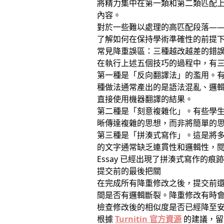
將精力集中在第一類和第二類匹配
內容。
對於一些難以處理的高匹配段落—
了解如何在保持學術準確性的前提
常見降重誤區：三種越改越差的錯
在執行上述五個技巧的過程中，有
第一種是「反向翻譯法」的濫用。有些學
種做法通常產出的是語法混亂、邏
直接使用機器翻譯的結果。
第二種是「刻意複雜化」。有些學
晰傳達複雜的思想，而非將簡單的
第三種是「拼湊式寫作」。這是將
的文字通常缺乏連貫性和邏輯性，
Essay 已經出現了拼湊式寫作的痕
提交前的最後把關
在完成所有降重修改之後，提交前還
間是否有邏輯斷裂。降重修改有時會在
檢查修改後的相似度是否已經降至安
根據
Turnitin 官方資源
的建議，留