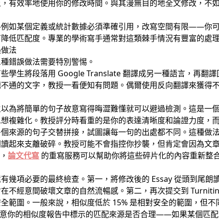
上，有效率地使用你的修改時間。與其漫無目的地全文修改，不
—例如某個定義或統計數據必須準確引用，改寫空間有限——你
下降低匹配度。專業的學術寫手通常對這類棘手情況有豐富的處
誤做法
三種錯誤做法需要特別警惕。
生將段落用 Google Translate 翻譯成另一種語言，
輯不通的文字，教授一看便知有問題。偶爾使用反向翻譯來獲得
生以為將簡單的句子故意寫得晦澀難懂就可以避過檢測。這是一
思想複雜化。教授評分時看重的是你的表達清晰度和論證力度，
多個來源的句子交替拼接，試圖讓每一句的出處都不同。這種做
閱讀起來支離破碎。教授可能不會指控你抄襲，但肯定會因為文
跡，
論文代寫
的重寫服務可以幫助你將這些碎片化的內容重新整
有幾項必要的最終檢查。第一，將修改後的 Essay 從頭到尾
不經意間破壞文章的自然流暢感。第二，再次提交到 Turnit
全範圍。一般來說，相似度低於 15% 是相對安全的範圍，但
意你的相似度報告中標示的匹配來源是否合理——如果某個匹配