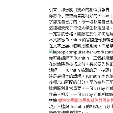
引言：那份觸目驚心的相似度報告
你將花了整整兩星期寫好的 Essay
字都是自己打的，每一段都是自己
這種場景幾乎每位大學生都經歷過。T
一定等於合格。關鍵在於你如何理解 
本文將從 Turnitin 的實際
在文字上耍小聰明欺騙系統，而是
你可能誤解了 Turnitin：三個必
在討論降重技巧之前，有必要先糾
誤解一：Turnitin 檢測的是「抄襲
這是最根本的誤解。Turnitin
後標示出匹配的部分。至於這些匹
這個區別非常重要。一份 Essay
作品。相反，一份 Essay 可能相
根據
香港大學關於學術誠信與原創
現」。這與 Turnitin 的相
學術寫作的原創性」。