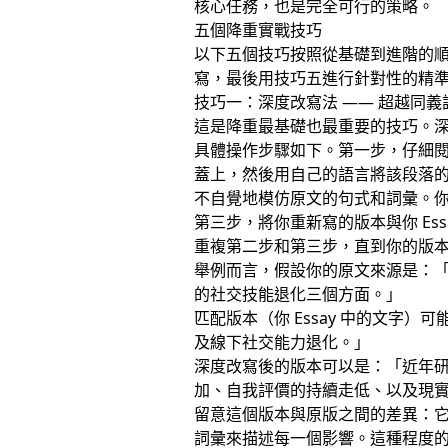
核心任務，也是完全可行的策略。
五個降重實戰技巧
以下五個技巧按照從基礎到進階的
寫，最後用技巧五進行針對性的精
技巧一：深度改寫法 —— 超越同義
這是降重最基礎也最重要的技巧。
具體操作步驟如下。第一步，仔細閱讀 
蓋上，然後用自己的語言將該段落
不自覺地模仿原文的句式和詞彙。
第三步，將你重新寫的版本與你 E
重複第二步和第三步，直到你的版
舉例而言，假設你的原文來源是：
的社交技能退化三個方面。」
匹配版本（你 Essay 中的文
及線下社交能力退化。」
深度改寫後的版本可以是：「近年
加、自我評價的持續走低、以及現
留意這個版本與原版之間的差異：
詞彙來描述每一個影響。這種程度的改寫