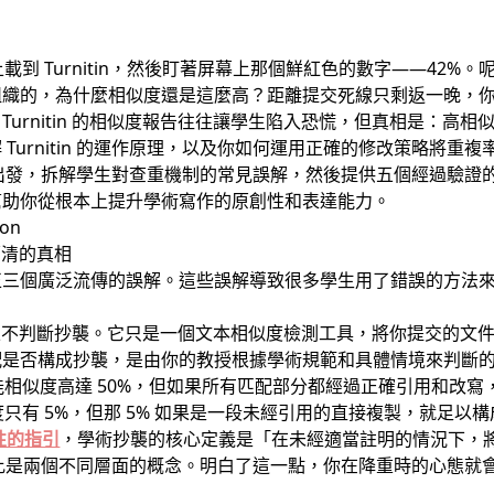
 上載到 Turnitin，然後盯著屏幕上那個鮮紅色的數字——42
組織的，為什麼相似度還是這麼高？距離提交死線只剩返一晚，
urnitin 的相似度報告往往讓學生陷入恐慌，但真相是：高
Turnitin 的運作原理，以及你如何運用正確的修改策略將重
運作邏輯出發，拆解學生對查重機制的常見誤解，然後提供五個經過驗
幫助你從根本上提升學術寫作的原創性和表達能力。
須釐清的真相
正三個廣泛流傳的誤解。這些誤解導致很多學生用了錯誤的方法
」
 本身並不判斷抄襲。它只是一個文本相似度檢測工具，將你提交的
配是否構成抄襲，是由你的教授根據學術規範和具體情境來判斷
 可能相似度高達 50%，但如果所有匹配部分都經過正確引用和改
似度只有 5%，但那 5% 如果是一段未經引用的直接複製，就足以
性的指引
，學術抄襲的核心定義是「在未經適當註明的情況下，
似度百分比是兩個不同層面的概念。明白了這一點，你在降重時的心態