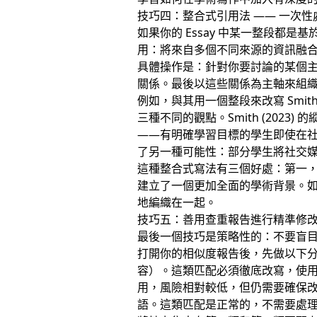
技巧四：整合式引用法 —— 一次
如果你的 Essay 中某一整段
用：將來自多個不同來源的資訊融
具體操作是：針對你要討論的某個
關係。最後以這些關係為主軸來組
例如，與其用一個整段來改寫 Smi
三種不同的觀點。Smith (2023
——有明確學習目標的學生即使在社交
了另一種可能性：部分學生將社交
這種整合式寫法有三個好處：第一
建立了一個更加全面的學術背景。
地編織在一起。
技巧五：善用查重報告進行精準修
最後一個技巧是策略性的：不要盲目地
打開你的相似度報告後，先做以下
容）。這類匹配必須徹底改寫，使
用，風險相對較低，但仍需要確保
語。這類匹配是正常的，不需要處