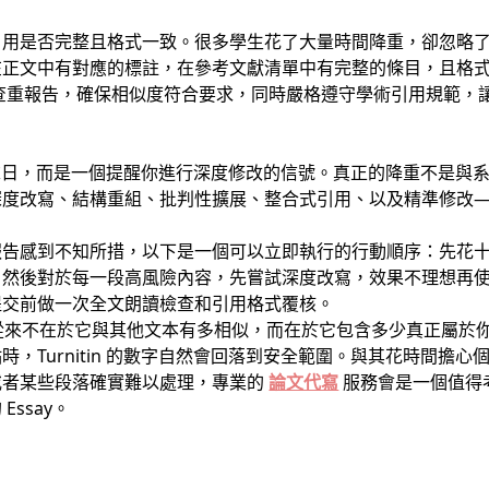
引用是否完整且格式一致。很多學生花了大量時間降重，卻忽略
在正文中有對應的標註，在參考文獻清單中有完整的條目，且格
重報告，確保相似度符合要求，同時嚴格遵守學術引用規範，讓你的
是世界末日，而是一個提醒你進行深度修改的信號。真正的降重不是
深度改寫、結構重組、批判性擴展、整合式引用、以及精準修改
報告感到不知所措，以下是一個可以立即執行的行動順序：先花
。然後對於每一段高風險內容，先嘗試深度改寫，效果不理想再
提交前做一次全文朗讀檢查和引用格式覆核。
價值從來不在於它與其他文本有多相似，而在於它包含多少真正屬於你自
，Turnitin 的數字自然會回落到安全範圍。與其花時間擔
或者某些段落確實難以處理，專業的
論文代寫
服務會是一個值得
ssay。