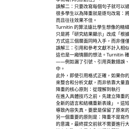
誤解二：只要改寫每個句子就可以
很多學生以為降重就是逐句改寫：
而且往往效果不佳。
Turnitin 的算法遠比學生想
只是將「研究結果顯示」改成「根
方式這三個層面同時入手，而非僅
誤解三：引用和參考文獻不計入相
這也是一廂情願的想法。Turnit
——例如漏了引號、引用頁數錯誤
中。
此外，即使引用格式正確，如果你的
來整合和分析文獻，而非依靠大量
降重的核心原則：從理解到執行
在進入具體技巧之前，先建立降重
全新的語言和結構重新表達」。這
導致內容失真，要麼是保留了原來
另一個重要的原則是：降重不是寫
的意識，最終提交前就不需要進行