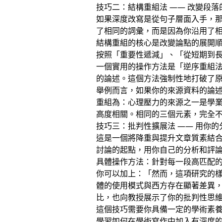
技巧二：結構重組法 —— 改變段落
如果深度改寫是從句子層面入手，那
了相同的詞彙，而是因為你沿用了
結構重組的核心是改變論點的展開順序
按照「重要性遞減」、「從短期到
一個實用的操作方法是「逆序重組
的論述。這個方法強制性地打破了
舉例而言，如果你的來源資料的論
重組為：心理壓力的來源之一是學
高度相關。相同的三個元素，完全
技巧三：批判性擴展法 —— 用你
這是一個將降重與提升文章質素結
討論的起點，用你自己的分析和評
具體操作方法：針對每一段高匹配
你可以加上：「然而，這項研究的
體的使用模式與西方存在顯著差異
比，也向教授展示了你的批判性思
這個技巧需要你具備一定的學術素
學習如何在學術寫作中加入有深度