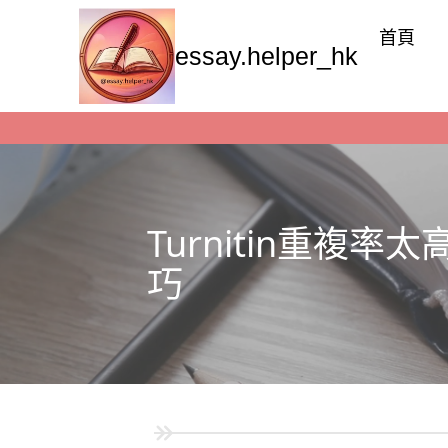
首頁
essay.helper_hk
Turnitin重複
巧