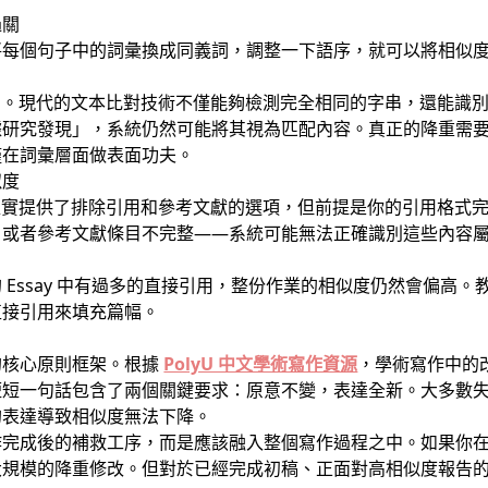
過關
將每個句子中的詞彙換成同義詞，調整一下語序，就可以將相似
像的精細。現代的文本比對技術不僅能夠檢測完全相同的字串，還能
據研究發現」，系統仍然可能將其視為匹配內容。真正的降重需
僅在詞彙層面做表面功夫。
似度
in 確實提供了排除引用和參考文獻的選項，但前提是你的引用格
、或者參考文獻條目不完整——系統可能無法正確識別這些內容
 Essay 中有過多的直接引用，整份作業的相似度仍然會偏高
直接引用來填充篇幅。
的核心原則框架。根據
PolyU 中文學術寫作資源
，學術寫作中的
短短一句話包含了兩個關鍵要求：原意不變，表達全新。大多數
的表達導致相似度無法下降。
作完成後的補救工序，而是應該融入整個寫作過程之中。如果你
大規模的降重修改。但對於已經完成初稿、正面對高相似度報告