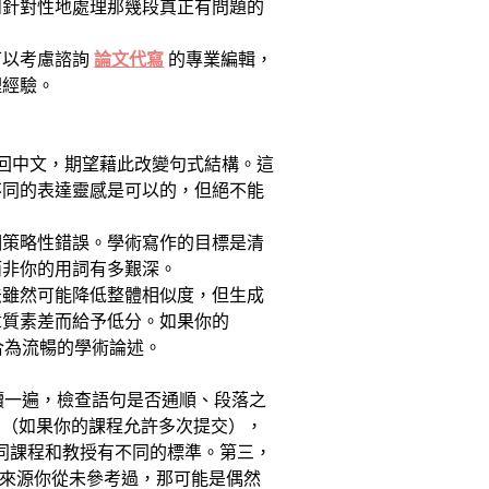
如針對性地處理那幾段真正有問題的
可以考慮諮詢
論文代寫
的專業編輯，
理經驗。
再翻譯回中文，期望藉此改變句式結構。這
不同的表達靈感是可以的，但絕不能
個策略性錯誤。學術寫作的目標是清
而非你的用詞有多艱深。
法雖然可能降低整體相似度，但生成
章質素差而給予低分。如果你的
合為流暢的學術論述。
朗讀一遍，檢查語句是否通順、段落之
in（如果你的課程允許多次提交），
不同課程和教授有不同的標準。第三，
來源你從未參考過，那可能是偶然