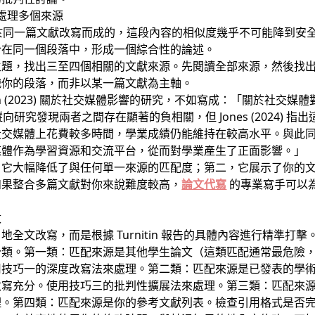
性處理多個來源
都是基於同一篇文獻改寫而成的，這段內容的相似度幾乎不可能降到
合在同一個段落中，形成一個綜合性的論述。
主題，找出三至四個相關的文獻來源。先閱讀全部來源，然後找
織你的段落，而非以某一篇文獻為主軸。
th (2023) 關於社交媒體影響的研究，不如寫成：「關於社交
) 的縱向研究發現兩者之間存在顯著的負相關，但 Jones (2024
媒體上花費較多時間，學業成績仍能維持在較高水平。與此同時，Le
媒體作為學習資源和交流平台，從而對學業產生了正面影響。」
，它大幅降低了與任何單一來源的匹配度；第二，它展示了你的
如果整合多篇文獻對你來說難度較高，
論文代寫
的專業寫手可以
改
全文改寫，而是根據 Turnitin 報告的具體內容進行精準打擊
分類。第一類：匹配來源是其他學生論文（這類匹配通常最危險
用技巧一的深度改寫法來處理。第二類：匹配來源是已發表的學
改寫充分。使用技巧三的批判性擴展法來處理。第三類：匹配來
理。第四類：匹配來源是你的參考文獻列表。檢查引用格式是否