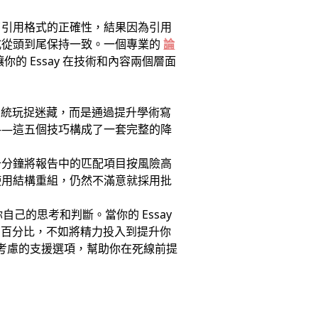
了引用格式的正確性，結果因為引用
式從頭到尾保持一致。一個專業的
論
 Essay 在技術和內容兩個層面
與系統玩捉迷藏，而是通過提升學術寫
——這五個技巧構成了一套完整的降
十分鐘將報告中的匹配項目按風險高
使用結構重組，仍然不滿意就採用批
己的思考和判斷。當你的 Essay
心個百分比，不如將精力投入到提升你
考慮的支援選項，幫助你在死線前提