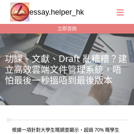
essay.helper_hk
立即咨詢
功課、文獻、Draft 亂糟糟？建
立高效雲端文件管理系統，唔
怕最後一秒搵唔到最後版本
根據一項針對大學生嘅調查顯示，超過 70% 嘅學生