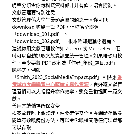
呢種分類令你每科嘅資料都井井有條，唔會撈亂。
文獻管理要特別注意
文獻管理係大學生最頭痛嘅問題之一。你可能
download 咗幾十篇 PDF，但檔名全部係
「download_001.pdf」、
「download_002.pdf」，根本唔知邊篇係邊篇。
建議你用文獻管理軟件如 Zotero 或 Mendeley，佢
哋可以自動抓取文獻資訊並統一管理。如果唔想用軟
件，至少要將 PDF 改名為「作者_年份_題目.pdf」
嘅格式，例如
「Smith_2023_SocialMediaImpact.pdf」。根據
香
港城市大學學習中心嘅論文寫作資源
，良好嘅文獻管
理習慣可以大幅提升寫作效率，避免重複搵同一篇文
獻。
善用雲端儲存確保安全
檔案管理唔止係整理，仲要確保安全。雲端儲存係最
簡單有效嘅備份方法，可以令你嘅檔案喺任何裝置都
可以存取。