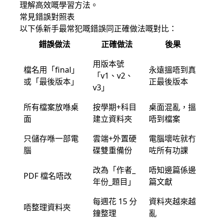
理解高效嘅學習方法。
常見錯誤對照表
以下係新手最常犯嘅錯誤同正確做法嘅對比：
錯誤做法
正確做法
後果
用版本號
檔名用「final」
永遠搵唔到真
「v1、v2、
或「最後版本」
正最後版本
v3」
所有檔案放喺桌
按學期+科目
桌面混亂，搵
面
建立資料夾
唔到檔案
只儲存喺一部電
雲端+外置硬
電腦壞咗就冇
腦
碟雙重備份
咗所有功課
改為「作者_
唔知邊篇係邊
PDF 檔名唔改
年份_題目」
篇文獻
每週花 15 分
資料夾越來越
唔整理資料夾
鐘整理
亂