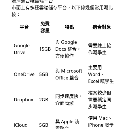
選擇適合嘅雲端平台
市面上有多種雲端儲存平台，以下係幾個常用嘅比
較：
免費
平台
特點
適合對象
容量
與 Google
Google
需要線上協
15GB
Docs 整合，
Drive
作嘅學生
方便協作
主要用
與 Microsoft
OneDrive
5GB
Word、
Office 整合
Excel 嘅學生
檔案較少但
同步速度快，
Dropbox
2GB
需要穩定同
介面簡潔
步嘅學生
使用 Mac、
與 Apple 裝
iCloud
5GB
iPhone 嘅學
置整合