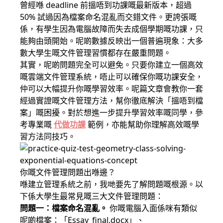
曾經喺 deadline 前搵唔到功課嘅最新版本，超過
50% 試過因為檔案命名混亂而交錯文件。更誇張嘅
係，有學生因為電腦故障而失去成個學期嘅功課，只
能夠由頭開始。呢啲數據反映出一個普遍現象：大多
數大學生嘅文件管理習慣都存在嚴重問題。
其實，呢啲問題完全可以避免。只要你建立一個高效
嘅雲端文件管理系統，唔止可以確保你嘅功課安全，
仲可以大幅提升你嘅學習效率。呢篇文章會教你一套
經過實證嘅文件管理方法，幫你徹底解決「搵唔到檔
案」嘅困擾。對於想進一步提升學習效率嘅同學，參
考專業嘅
代做功課
範例，亦能幫助你理解高效嘅學
習方法同技巧。
你嘅文件管理問題出喺邊？
喺建立管理系統之前，我哋要先了解問題嘅根源。以
下係大學生最常見嘅三大文件管理問題：
問題一：檔案命名混亂。
你嘅電腦入面係咪有類似
呢啲檔案：「Essay_final.docx」、