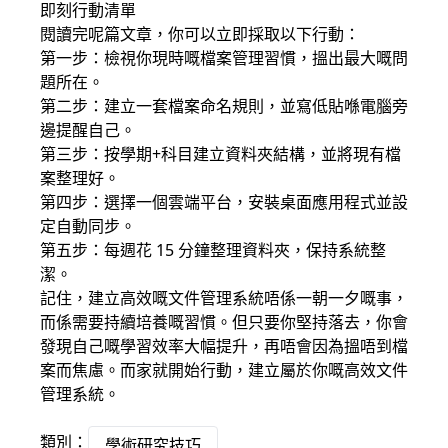
即刻行動清單
閱讀完呢篇文章，你可以立即採取以下行動：
第一步：檢視你現時嘅檔案管理習慣，搵出最大嘅問
題所在。
第二步：建立一套檔案命名規則，並寫低貼喺電腦旁
邊提醒自己。
第三步：按學期+科目建立資料夾結構，並將現有檔
案整理好。
第四步：選擇一個雲端平台，安裝桌面應用程式並設
定自動同步。
第五步：每週花 15 分鐘整理資料夾，保持系統整
潔。
記住，建立高效嘅文件管理系統唔係一朝一夕嘅事，
而係需要持續培養嘅習慣。但只要你堅持落去，你會
發現自己嘅學習效率大幅提升，再唔會因為搵唔到檔
案而焦慮。而家就開始行動，建立屬於你嘅高效文件
管理系統。
類別：
學術研究技巧