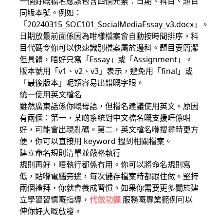
一個好嘅檔名應該包含四個元素：日期、科目、題目
同版本號。例如：
「20240315_SOC101_SocialMediaEssay_v3.docx」。
日期放最前面係因為咁樣檔案會自動按時間排序。科
目代碼令你可以快速識別檔案屬於邊科。題目要簡潔
但具體，唔好只寫「Essay」或「Assignment」。
版本號用「v1、v2、v3」表示，避免用「final」或
「最後版本」呢類容易出錯嘅字眼。
統一使用英文檔名
雖然廣東話係你嘅母語，但檔名建議使用英文。原因
有兩個：第一，某啲系統對中文檔名嘅支援唔係咁
好，可能會出現亂碼。第二，英文檔名喺搜尋時更方
便，你可以直接用 keyword 搵到相關檔案。
建立命名規則清單並嚴格執行
規則再好，唔執行都係冇用。你可以將命名規則寫
低，貼喺電腦旁邊，每次儲存檔案時都跟住做。堅持
兩個禮拜，你就會養成習慣。如果你需要更多關於建
立學習習慣嘅指導，
代做功課
服務嘅專業範例可以
俾你好大嘅啟發。