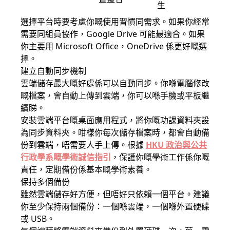
生
選擇平台時要考慮你嘅使用習慣同需求。如果你經常
需要同組員協作，Google Drive 可能最適合。如果
你主要用 Microsoft Office，OneDrive 係更好嘅選
擇。
建立自動同步機制
雲端儲存最大嘅好處係可以自動同步。你喺電腦修改
嘅檔案，會自動上傳到雲端，你可以喺手機或平板繼
續睇。
安裝雲端平台嘅桌面應用程式，將你嘅功課資料夾設
為同步資料夾。咁樣你每次儲存檔案時，都會自動備
份到雲端，唔需要人手上傳。根據
HKU 政治與公共
行政學系嘅學術誠信指引
，保護你嘅學術工作係你嘅
責任，定期備份係基本嘅學術素養。
保持多個備份
雖然雲端儲存好方便，但唔好只依賴一個平台。建議
你至少保持兩個備份：一個喺雲端，一個喺外置硬碟
或 USB。