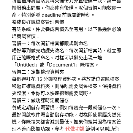
每個禮拜將雲端資料夾備份到外置硬碟一次。萬一雲
端服務出問題，你都仲有後備。呢個習慣可能救你一
命，特別係喺 deadline 前嘅關鍵時刻。
養成良好嘅檔案管理習慣
有咗系統，仲要養成習慣先至有用。以下係幾個必須
培養嘅習慣：
習慣一：每次開新檔案都跟規則命名
唔好等到做完功課先改名。每次開新檔案時，就立即
用正確嘅格式命名。咁樣可以避免出現一堆
「Untitled」或「Document1」嘅檔案。
習慣二：定期整理資料夾
每個禮拜花 15 分鐘整理資料夾。將放錯位置嘅檔案
移返正確嘅資料夾，刪除唔需要嘅舊檔案。保持資料
夾整潔，令你可以快速搵到需要嘅嘢。
習慣三：做功課時定期儲存
養成定期儲存嘅習慣，例如每寫完一段就儲存一次。
最好開啟軟件嘅自動儲存功能，咁樣即使電腦突然死
機，你嘅損失都會減到最低。如果你經常因為檔案管
理不善而影響功課，參考
代做功課
範例可以幫助你