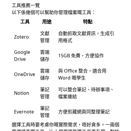
工具推薦一覽
以下係幾個可以幫助你管理檔案嘅工具：
工具
用途
特點
文獻
自動抓取文獻資訊，生成引
Zotero
管理
用格式
Google
雲端
15GB 免費，方便協作
Drive
儲存
雲端
與 Office 整合，適合用
OneDrive
儲存
Word 嘅學生
筆記
可以整合筆記、待辦事項、
Notion
管理
檔案連結
筆記
Evernote
方便剪藏網頁同整理筆記
管理
選擇工具時要考慮你嘅實際需求，唔好貪多。一兩個