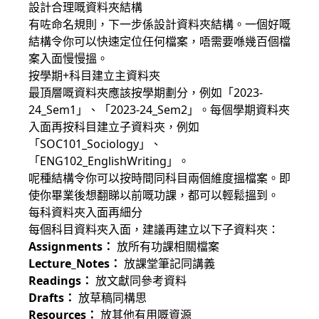
設計合理嘅資料夾結構
有咗命名規則，下一步係設計資料夾結構。一個好嘅
結構令你可以快速定位任何檔案，唔需要喺幾百個檔
案入面慢慢搵。
按學期+科目建立主資料夾
最頂層嘅資料夾應該按學期劃分，例如「2023-
24_Sem1」、「2023-24_Sem2」。每個學期資料夾
入面再按科目建立子資料夾，例如
「SOC101_Sociology」、
「ENG102_EnglishWriting」。
呢種結構令你可以按時間同科目兩個維度搵檔案。即
使你畢業後想翻睇以前嘅功課，都可以輕鬆搵到。
每科資料夾入面再細分
每個科目資料夾入面，建議再建立以下子資料夾：
Assignments：
放所有功課相關檔案
Lecture_Notes：
放課堂筆記同講義
Readings：
放文獻同參考資料
Drafts：
放草稿同構思
Resources：
放其他有用嘅資源