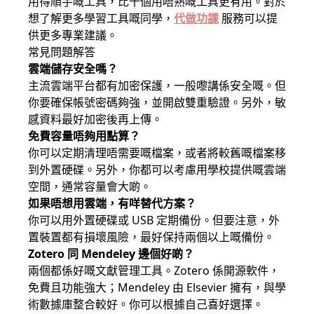
用得順手嘅工具，比十個用唔熟嘅工具更有用。對於
想了解更多學習工具嘅同學，
代做功課
服務可以提
供更多專業建議。
常見問題解答
雲端儲存安全嗎？
主流雲端平台都有加密保護，一般嚟講係安全嘅。但
你要確保帳號密碼夠強，並開啟雙重驗證。另外，敏
感資料最好加密後再上傳。
免費容量唔夠用點算？
你可以定期清理唔需要嘅檔案，或者將較舊嘅檔案移
到外置硬碟。另外，你都可以考慮用學校提供嘅雲端
空間，通常容量會大啲。
如果唔想用雲端，有咩替代方案？
你可以用外置硬碟或 USB 定期備份。但要注意，外
置裝置都有損壞風險，最好保持兩個以上嘅備份。
Zotero 同 Mendeley 邊個好啲？
兩個都係好嘅文獻管理工具。Zotero 係開源軟件，
免費且功能強大；Mendeley 由 Elsevier 擁有，與學
術數據庫整合較好。你可以根據自己喜好選擇。