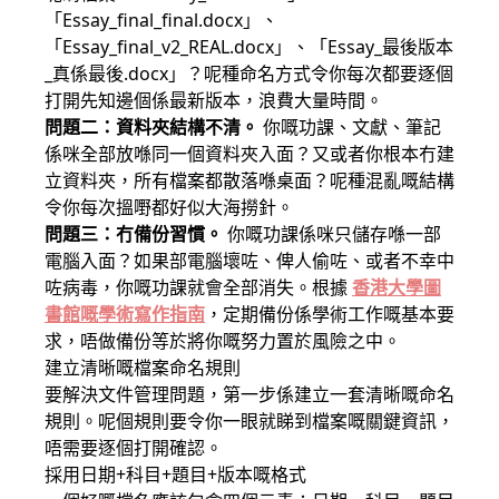
「Essay_final_final.docx」、
「Essay_final_v2_REAL.docx」、「Essay_最後版本
_真係最後.docx」？呢種命名方式令你每次都要逐個
打開先知邊個係最新版本，浪費大量時間。
問題二：資料夾結構不清。
你嘅功課、文獻、筆記
係咪全部放喺同一個資料夾入面？又或者你根本冇建
立資料夾，所有檔案都散落喺桌面？呢種混亂嘅結構
令你每次搵嘢都好似大海撈針。
問題三：冇備份習慣。
你嘅功課係咪只儲存喺一部
電腦入面？如果部電腦壞咗、俾人偷咗、或者不幸中
咗病毒，你嘅功課就會全部消失。根據
香港大學圖
書館嘅學術寫作指南
，定期備份係學術工作嘅基本要
求，唔做備份等於將你嘅努力置於風險之中。
建立清晰嘅檔案命名規則
要解決文件管理問題，第一步係建立一套清晰嘅命名
規則。呢個規則要令你一眼就睇到檔案嘅關鍵資訊，
唔需要逐個打開確認。
採用日期+科目+題目+版本嘅格式