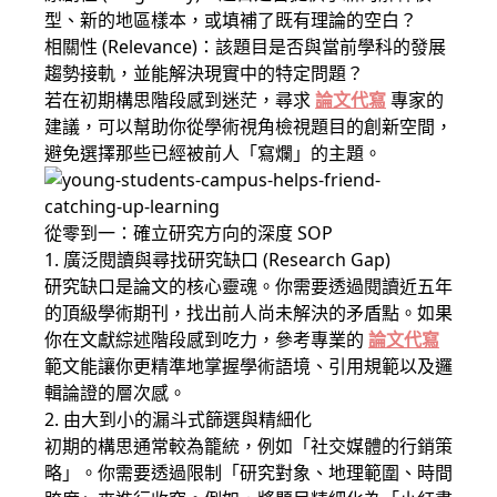
型、新的地區樣本，或填補了既有理論的空白？
相關性 (Relevance)：該題目是否與當前學科的發展
趨勢接軌，並能解決現實中的特定問題？
若在初期構思階段感到迷茫，尋求
論文代寫
專家的
建議，可以幫助你從學術視角檢視題目的創新空間，
避免選擇那些已經被前人「寫爛」的主題。
從零到一：確立研究方向的深度 SOP
1. 廣泛閱讀與尋找研究缺口 (Research Gap)
研究缺口是論文的核心靈魂。你需要透過閱讀近五年
的頂級學術期刊，找出前人尚未解決的矛盾點。如果
你在文獻綜述階段感到吃力，參考專業的
論文代寫
範文能讓你更精準地掌握學術語境、引用規範以及邏
輯論證的層次感。
2. 由大到小的漏斗式篩選與精細化
初期的構思通常較為籠統，例如「社交媒體的行銷策
略」。你需要透過限制「研究對象、地理範圍、時間