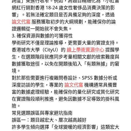
跨度」來進行收窄。例如，將題目精細化為「小紅書
網紅行銷對香港 18-24 歲女性奢侈品消費決策的影
響」。若無法確定題目是否具備足夠的深度，透過
論文代寫
服務獲取初步的大綱規劃，能確保你的論
證邏輯從一開始就不會失焦。
3. 確保資源與數據的可獲得性
學術研究不僅是理論推導，更需要大量的實證支持。
香港城市大學（CityU）的
線上學術資源中心
提醒學
生，在選題階段就應同步考量相關文獻的檢索難度與
數據獲取途徑，以免在開題後陷入「有題無據」的窘
境。
對於那些需要進行複雜問卷設計、SPSS 數據分析或
深度訪談的學生，專業的
論文代寫
機構通常具備豐
富的數據處理經驗，能確保你的量化研究或質化研究
在實證階段順利推進，避免因數據不足導致的掛科風
險。
常見選題誤區與專家避坑指南
誤區一：題目越宏大、層次越高越好
許多學生傾向選擇「全球變暖的經濟影響」這類宏大