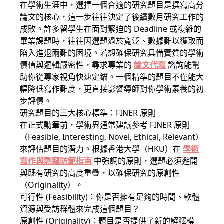
在學術生涯中，選擇一個合適的研究題目是撰寫高分
論文的核心，這一步往往決定了後續數月研究工作的
成敗。許多留學生在面對緊迫的 Deadline 或複雜的
畢業課題時，往往因選題過於寬泛、數據難以獲取而
陷入進退兩難的困境。若想確保研究具備實質的學術
價值與邏輯嚴密性，尋求專業的
論文代寫
諮詢能幫
助你從專家視角快速定錨。一個精準的題目不僅能大
幅降低寫作難度，更直接影響導師對你學術素養的初
步評價。
研究題目的三大核心標準：FINER 原則
在正式動筆前，學術界通常建議參考 FINER 原則
（Feasible, Interesting, Novel, Ethical, Relevant）
來評估題目的潛力。根據香港大學（HKU）在
學術
寫作與剽竊防範指南
中強調的原則，選題必須避開
與既有研究的高度重疊，以確保研究的原創性
（Originality）。
可行性 (Feasibility)：你是否擁有足夠的時間、軟體
資源與受訪群體來完成這個題目？
原創性 (Originality)：題目是否提供了新的解釋模