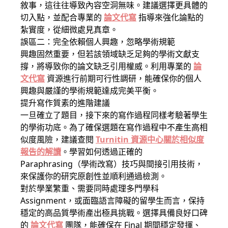
敘事，這往往導致內容空洞無味。建議選擇更具體的
切入點，並配合專業的
論文代寫
指導來強化論點的
紮實度，從細微處見真章。
誤區二：完全依賴個人興趣，忽略學術規範
興趣固然重要，但若該領域缺乏足夠的學術文獻支
撐，將導致你的論文缺乏引用權威。利用專業的
論
文代寫
資源進行前期可行性調研，能確保你的個人
興趣與嚴謹的學術規範達成完美平衡。
提升寫作質素的進階建議
一旦確立了題目，接下來的寫作過程同樣考驗著學生
的學術功底。為了確保選題在寫作過程中不產生高相
似度風險，建議查閱
Turnitin 資源中心關於相似度
報告的解讀
。學習如何透過正確的
Paraphrasing（學術改寫）技巧與間接引用技術，
來保護你的研究原創性並順利通過檢測。
對於學業繁重、需要同時處理多門學科
Assignment，或面臨語言障礙的留學生而言，保持
穩定的高品質學術產出極具挑戰。選擇具備良好口碑
的
論文代寫
團隊，能確保在 Final 期間穩定發揮、