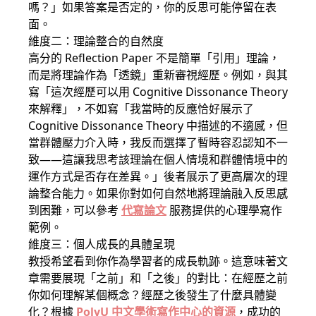
嗎？」如果答案是否定的，你的反思可能停留在表
面。
維度二：理論整合的自然度
高分的 Reflection Paper 不是簡單「引用」理論，
而是將理論作為「透鏡」重新審視經歷。例如，與其
寫「這次經歷可以用 Cognitive Dissonance Theory
來解釋」，不如寫「我當時的反應恰好展示了
Cognitive Dissonance Theory 中描述的不適感，但
當群體壓力介入時，我反而選擇了暫時容忍認知不一
致——這讓我思考該理論在個人情境和群體情境中的
運作方式是否存在差異。」後者展示了更高層次的理
論整合能力。如果你對如何自然地將理論融入反思感
到困難，可以參考
代寫論文
服務提供的心理學寫作
範例。
維度三：個人成長的具體呈現
教授希望看到你作為學習者的成長軌跡。這意味著文
章需要展現「之前」和「之後」的對比：在經歷之前
你如何理解某個概念？經歷之後發生了什麼具體變
化？根據
PolyU 中文學術寫作中心的資源
，成功的