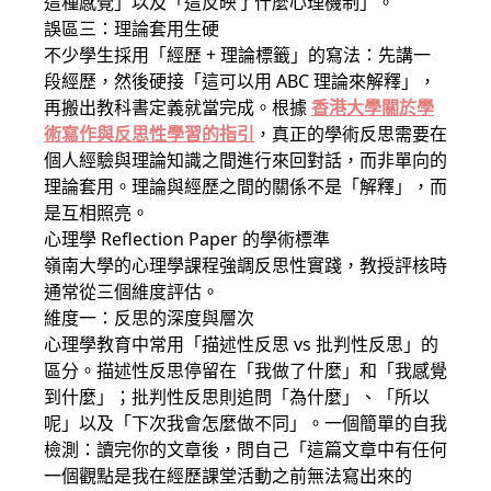
這種感覺」以及「這反映了什麼心理機制」。
誤區三：理論套用生硬
不少學生採用「經歷 + 理論標籤」的寫法：先講一
段經歷，然後硬接「這可以用 ABC 理論來解釋」，
再搬出教科書定義就當完成。根據
香港大學關於學
術寫作與反思性學習的指引
，真正的學術反思需要在
個人經驗與理論知識之間進行來回對話，而非單向的
理論套用。理論與經歷之間的關係不是「解釋」，而
是互相照亮。
心理學 Reflection Paper 的學術標準
嶺南大學的心理學課程強調反思性實踐，教授評核時
通常從三個維度評估。
維度一：反思的深度與層次
心理學教育中常用「描述性反思 vs 批判性反思」的
區分。描述性反思停留在「我做了什麼」和「我感覺
到什麼」；批判性反思則追問「為什麼」、「所以
呢」以及「下次我會怎麼做不同」。一個簡單的自我
檢測：讀完你的文章後，問自己「這篇文章中有任何
一個觀點是我在經歷課堂活動之前無法寫出來的