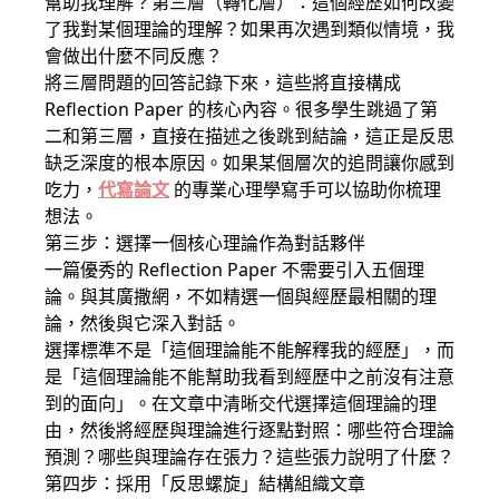
幫助我理解？第三層（轉化層）：這個經歷如何改變
了我對某個理論的理解？如果再次遇到類似情境，我
會做出什麼不同反應？
將三層問題的回答記錄下來，這些將直接構成
Reflection Paper 的核心內容。很多學生跳過了第
二和第三層，直接在描述之後跳到結論，這正是反思
缺乏深度的根本原因。如果某個層次的追問讓你感到
吃力，
代寫論文
的專業心理學寫手可以協助你梳理
想法。
第三步：選擇一個核心理論作為對話夥伴
一篇優秀的 Reflection Paper 不需要引入五個理
論。與其廣撒網，不如精選一個與經歷最相關的理
論，然後與它深入對話。
選擇標準不是「這個理論能不能解釋我的經歷」，而
是「這個理論能不能幫助我看到經歷中之前沒有注意
到的面向」。在文章中清晰交代選擇這個理論的理
由，然後將經歷與理論進行逐點對照：哪些符合理論
預測？哪些與理論存在張力？這些張力說明了什麼？
第四步：採用「反思螺旋」結構組織文章