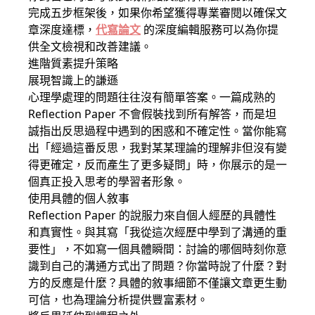
完成五步框架後，如果你希望獲得專業審閱以確保文
章深度達標，
代寫論文
的深度編輯服務可以為你提
供全文檢視和改善建議。
進階質素提升策略
展現智識上的謙遜
心理學處理的問題往往沒有簡單答案。一篇成熟的
Reflection Paper 不會假裝找到所有解答，而是坦
誠指出反思過程中遇到的困惑和不確定性。當你能寫
出「經過這番反思，我對某某理論的理解非但沒有變
得更確定，反而產生了更多疑問」時，你展示的是一
個真正投入思考的學習者形象。
使用具體的個人敘事
Reflection Paper 的說服力來自個人經歷的具體性
和真實性。與其寫「我從這次經歷中學到了溝通的重
要性」，不如寫一個具體瞬間：討論的哪個時刻你意
識到自己的溝通方式出了問題？你當時說了什麼？對
方的反應是什麼？具體的敘事細節不僅讓文章更生動
可信，也為理論分析提供豐富素材。