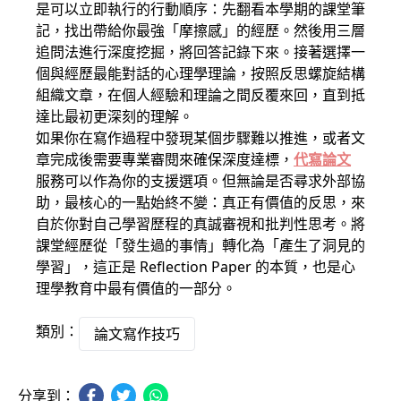
是可以立即執行的行動順序：先翻看本學期的課堂筆
記，找出帶給你最強「摩擦感」的經歷。然後用三層
追問法進行深度挖掘，將回答記錄下來。接著選擇一
個與經歷最能對話的心理學理論，按照反思螺旋結構
組織文章，在個人經驗和理論之間反覆來回，直到抵
達比最初更深刻的理解。
如果你在寫作過程中發現某個步驟難以推進，或者文
章完成後需要專業審閱來確保深度達標，
代寫論文
服務可以作為你的支援選項。但無論是否尋求外部協
助，最核心的一點始終不變：真正有價值的反思，來
自於你對自己學習歷程的真誠審視和批判性思考。將
課堂經歷從「發生過的事情」轉化為「產生了洞見的
學習」，這正是 Reflection Paper 的本質，也是心
理學教育中最有價值的一部分。
類別：
論文寫作技巧
分享到：