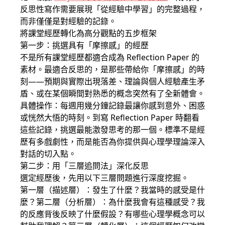
反思性寫作需要展現「從經驗中學習」的完整過程，
而非僅僅是對經驗的記錄。
將課堂經歷轉化為高分觀點的五步框架
第一步：挑選具有「摩擦感」的經歷
不是所有課堂經歷都適合成為 Reflection Paper 的
素材。最適合反思的，是那些帶給你「摩擦感」的時
刻——預期與實際出現落差、理論與個人經驗產生矛
盾、或在某個瞬間對熟悉的概念突然有了全新體會。
具體操作：每週用幾分鐘記錄最讓你感到意外、困惑
或恍然大悟的時刻。到寫 Reflection Paper 時翻看
這些記錄，挑選最能激發思考的那一個。標準不是經
歷有多戲劇性，而是能否為你提供與心理學理論深入
對話的切入點。
第二步：用「三層追問法」深化反思
選定經歷後，先用以下三層問題進行深度挖掘。
第一層（描述層）：發生了什麼？我當時的感受是什
麼？第二層（分析層）：為什麼我會有這種感受？我
的反應背後反映了什麼假設？有哪些心理學概念可以