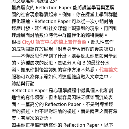
將反思延伸到課程之外
最高層次的 Reflection Paper 能將課堂學習與更廣
闊的社會現象聯繫起來。例如，你在課堂上學到群體
極化理論，Reflection Paper 可以從一次小組討論
經歷出發，延伸到社交媒體上觀察到的現象，再回到
理論層面討論數位時代中群體極化的獨特機制。
根據
CityU 語言中心的線上寫作資源
，反思性寫作
的成功關鍵在於展現「對自身學習過程的後設認知」
——不僅反思你學到了什麼，還要反思你是如何學到
的。這種層次的反思，是區分 A 和 B 的最終分水
嶺。如果你對後設認知的寫作方法不熟悉，
代寫論文
服務可以為你示範如何將這個維度融入文章之中。
總結與行動
Reflection Paper 是心理學課程中最具個人化和創
造性的寫作類型，但也最容易因缺乏框架而流於表
面。一篇高分的 Reflection Paper，不是對課堂經
歷的描述，也不是對理論的複述，而是兩者之間有深
度、有層次的對話。
如果你正準備開始寫你的 Reflection Paper，以下