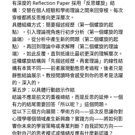
有深度的 Reflection Paper 採用「反思螺旋」結
構：交替在個人經驗和學術理論之間來回穿梭，每次
穿梭都將反思推向更深層次。
具體組織方式：簡要描述經歷（第一個螺旋的起
點），引入理論視角進行初步分析（第一個螺旋的理
論端），從分析中產生新的問題（第二個螺旋的起
點），再回到理論中尋求解釋（第二個螺旋的理論
端），如此反覆，直到抵達比最初更深的理解層次。
這種螺旋結構與「先描述經歷，再套理論」的線性結
構有本質不同——前者展現動態思考過程，後者只是
靜態結論展示。教授閱讀時會感受到你的思考是活躍
的、深入的。
第五步：以具體行動啟示作結
結論不應是前文的重複總結，而是反思的延伸。一個
有力的結尾需要回答「所以呢？」這個問題。
從以下三個方向展開：學術方向——這次反思讓你對
心理學哪個領域產生新興趣？實踐方向——將如何影
響你未來的學習策略或專業判斷？自我認知方向——
你對自己的思考模式或情緒反應有什麼新認識？