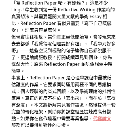
「寫 Reflection Paper 啫，有幾難？」這是不少
LingU 學生收到第一份 Reflective Writing 作業時的
真實想法。與需要翻閱大量文獻的學術 Essay 相
比，Reflection Paper 看似只需要「寫下自己嘅感
受」，理應最容易應付。
但現實往往相反。當你真正坐低開始寫，會發現來來
去去都係「我覺得呢個理論好有趣」、「我學到好多
嘢」——這些空泛到極點的句子連你自己都說服不
了，更遑論說服教授。打開成績單見到個 B-，你先
恍然大悟：原來 Reflection Paper 並唔係想像中咁
簡單。
事實上，Reflection Paper 是心理學課程中最被低
估難度的作業。它要求同時運用兩種不同的思維模
式：個人經驗的內省式回顧，以及學術理論的批判性
應用。真正的難度不在於「寫出來」，而在於「寫得
有深度」。本文將拆解常見寫作誤區，然後提供一套
完整的轉化框架，幫助你將課堂經歷提煉成高分觀
點。如果你在寫作過程中需要專業指導，
代寫論文
服務可以提供針對性的支援。