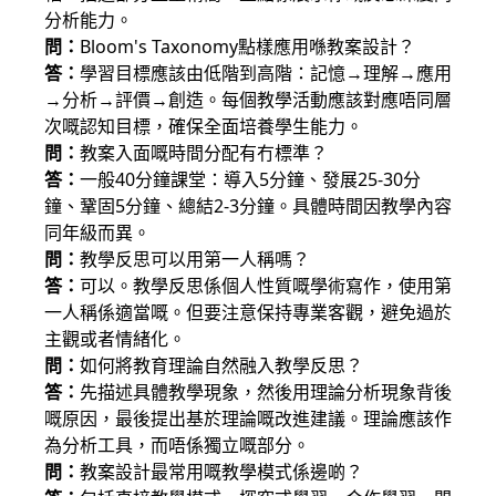
分析能力。
問：
Bloom's Taxonomy點樣應用喺教案設計？
答：
學習目標應該由低階到高階：記憶→理解→應用
→分析→評價→創造。每個教學活動應該對應唔同層
次嘅認知目標，確保全面培養學生能力。
問：
教案入面嘅時間分配有冇標準？
答：
一般40分鐘課堂：導入5分鐘、發展25-30分
鐘、鞏固5分鐘、總結2-3分鐘。具體時間因教學內容
同年級而異。
問：
教學反思可以用第一人稱嗎？
答：
可以。教學反思係個人性質嘅學術寫作，使用第
一人稱係適當嘅。但要注意保持專業客觀，避免過於
主觀或者情緒化。
問：
如何將教育理論自然融入教學反思？
答：
先描述具體教學現象，然後用理論分析現象背後
嘅原因，最後提出基於理論嘅改進建議。理論應該作
為分析工具，而唔係獨立嘅部分。
問：
教案設計最常用嘅教學模式係邊啲？