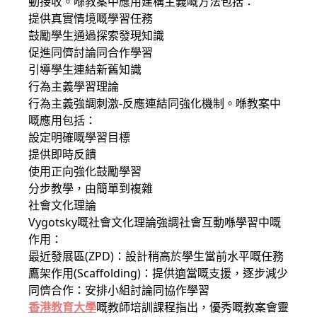
動接收。喺教案中應用建構主義嘅方法包括：
提供真實情境嘅學習任務
鼓勵學生通過探索發現知識
促進同儕討論同合作學習
引導學生連結新舊知識
行為主義學習理論
行為主義強調刺激-反應連結同強化機制。喺教案中
嘅應用包括：
設定明確嘅學習目標
提供即時反饋
使用正向強化鼓勵學習
分步教學，由簡單到複雜
社會文化理論
Vygotsky嘅社會文化理論強調社會互動喺學習中嘅
作用：
最近發展區(ZPD)：設計稍高於學生當前水平嘅任務
鷹架作用(Scaffolding)：提供適當嘅支援，逐步減少
同儕合作：安排小組討論同協作學習
香港教育大學
嘅教師培訓課程指出，優秀嘅教案會靈