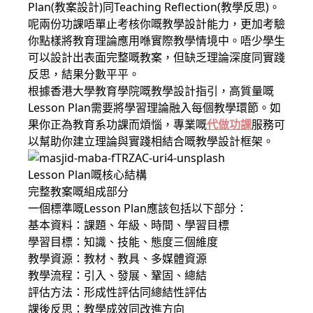
Plan(教案設計)同Teaching Reflection(教學反思)。
呢兩份功課唔單止考核你嘅教學設計能力，更加考驗
你點樣將教育理論應用喺實際教學情境中。唔少學生
可以設計出表面完整嘅教案，但缺乏理論深度同實踐
反思，結果分數平平。
根據香港大學教育學院嘅教學設計指引，高質量嘅
Lesson Plan需要將學習理論融入每個教學環節。如
果你正為教育系功課而煩惱，專業嘅
代做功課
服務可
以幫助你建立理論與實踐相結合嘅教學設計框架。
Lesson Plan嘅核心結構
完整教案嘅組成部分
一個標準嘅Lesson Plan應該包括以下部分：
基本資料：課題、年級、時間、學習目標
學習目標：知識、技能、態度三個維度
教學資源：教材、教具、多媒體資源
教學流程：引入、發展、鞏固、總結
評估方法：形成性評估同總結性評估
課後反思：教學成效同改進方向