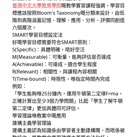
香港中文大學教育學院
嘅教學實習課程強調，學習目
標應該按照Bloom's Taxonomy嘅分類來設計，由低
階到高階涵蓋記憶、理解、應用、分析、評價同創造
六個層次。
SMART學習目標設定法
好嘅學習目標需要符合SMART原則：
S(Specific)：具體明確，唔好空泛
M(Measurable)：可衡量，能夠評估是否達成
A(Achievable)：可達成，適合學生程度
R(Relevant)：相關性，與課程內容相關
T(Time-bound)：時限性，喺指定時間內完成
例如：
「學生能夠喺25分鐘內，運用牛頓第二定律F=ma，
正確計算出至少3個力學問題」比起「學生了解牛頓
第二定律」更加具體同可評估。
學習理論喺教案中嘅應用
建構主義學習理論
建構主義認為知識係由學習者主動建構嘅，而唔係被