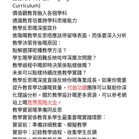
Curriculum)
價值觀教育融入各個學科
通識教育培養跨學科思維能力
教學反思嘅深度提升
進階嘅教學反思唔應該停留喺表面，而係要深入分析
教學決策背後嘅原因：
點解選擇呢種教學方法？
學生嘅學習困難反映咗咩深層次問題？
教學過程中嘅即時決策係點樣做嘅？
未來可以點樣持續改進教學實踐？
教學反思嘅深度直接反映你嘅專業成長。如果你需要
提升教育學功課嘅質量，
代做功課
團隊可以幫助你深
化理論分析。關於教學設計嘅更多資源，可以參考網
站上嘅
教學策略大全
。
教學實習嘅準備同反思
教學實習係教育系學生最重要嘅實踐環節：
實習前：準備詳細教案、模擬教學
實習中：記錄教學過程、收集學生反饋