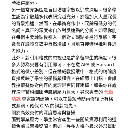
時獲得高分。
另一個常見誤區是盲目增加字數以追求深度。很多學
生認為字數越多代表研究越充分，於是加入大量冗長
的背景描述。然而，在學術寫作中，冗餘是低分的代
名詞。真正的深度來自於對反論點的分析。如果你能
在每個主要論點後引入一個對立觀點並進行反駁，字
數會在論證交鋒中自然增加，且能直接體現批判性思
考能力。
此外，對引用格式的忽視也是許多留學生的痛點。很
多人認為只要有引用即可，不在意 APA 或 Harvard
格式的微小差別。但在權威教授眼中，格式的精確度
直接反映了學生的學術嚴謹性。在細節上出錯，會讓
教授懷疑你對內容的處理是否同樣粗糙。如果你在處
理這些繁瑣細節時感到壓力巨大，尋求專業的
代做
功課
專家諮詢建議，可以在最短時間內修復所有格
式漏洞，確保 GPA 的絕對領先。
關於高效交付的深度思考與答疑
面對學業壓力，學生常會產生一些關於資源利用的道
德焦慮或實操疑問。例如，許多人擔心尋求外部幫助