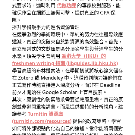
式要求時，適時利用
代做功課
的專家校對服務，能
確保作品在細節上無懈可擊，提供真正的 GPA 保
障。
提升學術競爭力的進階資源管理
在競爭激烈的學術環境中，單純的努力往往邊際效應
遞減，真正的突破來自於對資源的高效整合。首先，
建立預判式的文獻庫是區分頂尖學生與普通學生的分
水嶺。頂尖學生會利用
香港大學（HKU）的
freshmen writing 指南 (libguides.lib.hku.hk)
學習高級的布林搜索法，在學期初就將核心論文儲存
在 Zotero 或 Mendeley 中。這種預判能力讓他們在
正式寫作時能直接進入深度分析，而非在 Deadline
前夕才開始在 Google Scholar 上盲目搜索。
其次，原創性的防禦體系需要從底層重構。真正的原
創並非避開重複詞彙，而是提供獨特的分析視角。建
議參考
Turnitin 資源庫
(turnitin.com/resources)
提供的改寫策略，學習
如何將外部觀點內化為自己的論述。當你能將兩個對