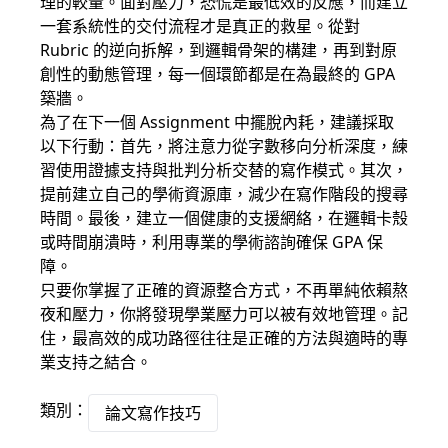
理的較量。面對壓力，恐慌是最低效的反應，而建立
一套系統性的交付流程才是真正的救星。從對
Rubric 的逆向拆解，到邏輯骨架的構建，再到對原
創性的動態管理，每一個環節都是在為最終的 GPA
築牆。
為了在下一個 Assignment 中擺脫內耗，建議採取
以下行動：首先，將注意力從字數移向分析深度，練
習使用證據支持與批判分析交替的寫作模式。其次，
提前建立自己的學術資源庫，減少在寫作階段的搜尋
時間。最後，建立一個健康的支援網絡，在邏輯卡殼
或時間崩潰時，利用專業的學術諮詢確保 GPA 保
障。
只要你掌握了正確的資源整合方式，不再單純依賴熬
夜和壓力，你將發現學業壓力可以被有效地管理。記
住，最高效的成功路徑往往是正確的方法與適時的專
業支持之結合。
類別：
論文寫作技巧