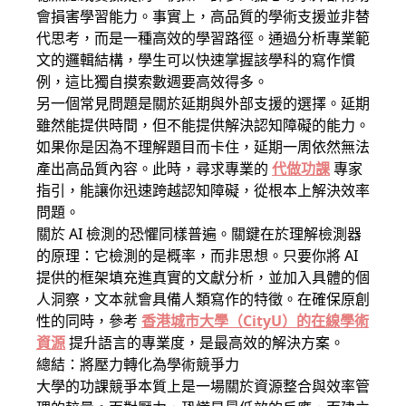
會損害學習能力。事實上，高品質的學術支援並非替
代思考，而是一種高效的學習路徑。通過分析專業範
文的邏輯結構，學生可以快速掌握該學科的寫作慣
例，這比獨自摸索數週要高效得多。
另一個常見問題是關於延期與外部支援的選擇。延期
雖然能提供時間，但不能提供解決認知障礙的能力。
如果你是因為不理解題目而卡住，延期一周依然無法
產出高品質內容。此時，尋求專業的
代做功課
專家
指引，能讓你迅速跨越認知障礙，從根本上解決效率
問題。
關於 AI 檢測的恐懼同樣普遍。關鍵在於理解檢測器
的原理：它檢測的是概率，而非思想。只要你將 AI
提供的框架填充進真實的文獻分析，並加入具體的個
人洞察，文本就會具備人類寫作的特徵。在確保原創
性的同時，參考
香港城市大學（CityU）的在線學術
資源
提升語言的專業度，是最高效的解決方案。
總結：將壓力轉化為學術競爭力
大學的功課競爭本質上是一場關於資源整合與效率管