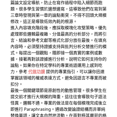
篇論文設定導航，防止在寫作過程中陷入細節而跑
題。很多學生習慣於邊想邊寫，這導致他們在寫到第
三章時發現與第一章的論點衝突，不得不回頭大規模
修改，這正是導致低效內耗的根源。
進入內容填充階段後，應採取模塊化攻堅策略。優先
處理那些邏輯最複雜、分值最高的分析部分，而將引
言、結論和參考文獻等格式化部分放在最後。在填充
內容時，必須堅持證據支持與批判分析交替進行的模
式。每提出一個觀點，隨即接一個真實的案例或數
據，接著再對該證據進行分析，說明它如何支持你的
論點。如果你在特定學科的專業術語運用上感到吃
力，參考
代做功課
提供的專業指引，可以讓你迅速
掌握該領域的權威表達方式，避免因語言不專業而被
扣分。
最後一個關鍵環節是原創性的動態管理。很多學生在
提交前才進行大規模的降重，這往往會導致句子語法
怪異，邏輯不通。專業的做法是在每個模塊完成後立
即進行 Paraphrasing。通過改變論證結構而非單純
替換單詞，讓文本自然地流動。在面對極其嚴苛的格