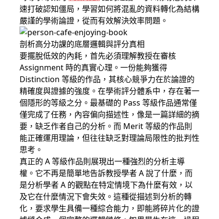
速打破認知僵局，學習如何將混亂的資料轉化為結構
嚴謹的學術論證，從而有效解決效率問題。
剖析高分功課的底層邏輯與評分真相
要擺脫低效的內耗，首先必須理解教授在審核
Assignment 時的真實心理。一份能夠獲得
Distinction 等級的作品，其核心競爭力在於論證的
精確度與證據的強度。在學術評分體系中，存在著一
個隱形的等級之分。最基礎的 Pass 等級作品通常僅
僅完成了任務，內容偏向描述性，像是一篇詳細的摘
要，缺乏作者自己的分析。而 Merit 等級的作品則
能正確運用理論，但往往缺乏對理論局限性的批判性
思考。
真正的 A 等級作品則展現出一種強烈的分析主導
權。它不再是簡單地告訴教授學者 A 說了什麼，而
是分析學者 A 的觀點在特定情境下為什麼有效，以
及它在什麼情況下會失效。這種從描述到分析的轉
化，要求學生具備一種綜合能力，即能將碎片化的證