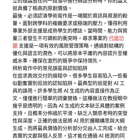
立的理論放在同一段落中進行辯證分析時，你的論文
就具備了極高的原創價值。
最後，必須認清學術寫作是一場關於資訊與資源的較
量。面對跨學科的複雜要求或極端的壓力，懂得利用
專業外部支援是成熟學生的標誌。當時間、能力與質
量三者發生不可調和的衝突時，尋求專業的
代做功
課
支援是一項有效的風險管理策略。通過對結構的
優化與語言的潤色，可以將原本平庸的內容提升至權
威水準，確保在激烈的競爭中保持領先。
辨析寫作中的常見誤區與認知陷阱
在追求高效交付的過程中，很多學生容易陷入一些看
似勤奮實則低效的認知陷阱。最典型的就是對 AI 工
具的誤用。許多學生將 AI 生成的內容直接作為正
文，僅僅進行簡單的詞彙替換。這種做法在教授眼中
幾乎是透明的，因為 AI 生成的文本缺乏具體的案例
支持，且概率分佈過於平滑，缺乏人類思考時的突發
性與深度。正確的做法是將 AI 用於邏輯構思與大綱
生成，而將最具價值的分析部分交由人工完成，結合
真實的文獻與個人反思，這才能在通過 AI 檢測的同