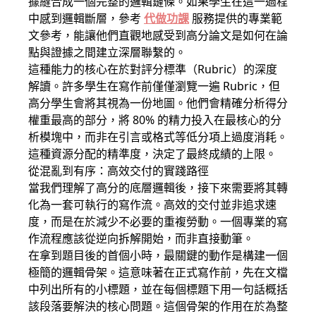
據縫合成一個完整的邏輯鏈條。如果學生在這一過程
中感到邏輯斷層，參考
代做功課
服務提供的專業範
文參考，能讓他們直觀地感受到高分論文是如何在論
點與證據之間建立深層聯繫的。
這種能力的核心在於對評分標準（Rubric）的深度
解讀。許多學生在寫作前僅僅瀏覽一遍 Rubric，但
高分學生會將其視為一份地圖。他們會精確分析得分
權重最高的部分，將 80% 的精力投入在最核心的分
析模塊中，而非在引言或格式等低分項上過度消耗。
這種資源分配的精準度，決定了最終成績的上限。
從混亂到有序：高效交付的實踐路徑
當我們理解了高分的底層邏輯後，接下來需要將其轉
化為一套可執行的寫作流。高效的交付並非追求速
度，而是在於減少不必要的重複勞動。一個專業的寫
作流程應該從逆向拆解開始，而非直接動筆。
在拿到題目後的首個小時，最關鍵的動作是構建一個
極簡的邏輯骨架。這意味著在正式寫作前，先在文檔
中列出所有的小標題，並在每個標題下用一句話概括
該段落要解決的核心問題。這個骨架的作用在於為整