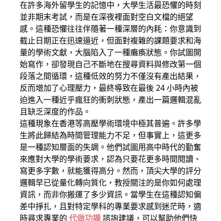
在許多海外留學生的記憶中，大學生活最恐懼的時刻
並非期末考試，而是在深夜裡面對空白文檔的絕望
感。這種恐懼往往伴隨著一種深層的內耗：你意識到
截止日期正在迅速逼近，但面對複雜的課題要求和海
量的學術文獻，大腦陷入了一種癱瘓狀態。你試圖開
始寫作，卻發現自己不斷地在搜尋資料與修改第一個
段落之間循環，這種低效的努力不僅沒有產出結果，
反而增加了心理壓力，最終導致在最後 24 小時內被
迫進入一種近乎瘋狂的衝刺狀態，產出一篇邏輯混亂
且缺乏深度的作品。
這種現象在香港等高壓學術環境中極其普遍。許多學
生將此歸結為時間管理能力不足，但事實上，這更多
是一種認知層面的失調。他們試圖用高中時代的勤奮
來應對大學的學術要求，認為只要花更多時間閱讀、
寫更多字數，就能獲得高分。然而，頂尖大學的評分
邏輯早已從量化轉向質化，教授關注的是你如何處理
資訊，而非你搬運了多少資訊。當學生在這種認知偏
差中掙扎，且對特定學科的專業要求感到迷茫時，適
時尋求專業的
代做功課
諮詢建議，可以幫助他們快