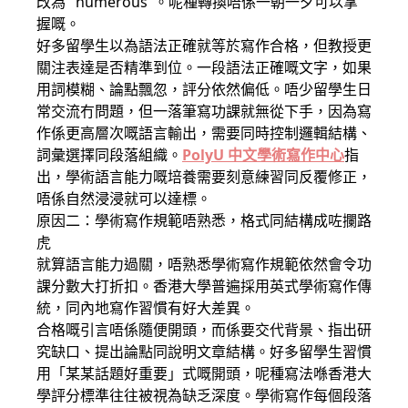
改為 "numerous"。呢種轉換唔係一朝一夕可以掌
握嘅。
好多留學生以為語法正確就等於寫作合格，但教授更
關注表達是否精準到位。一段語法正確嘅文字，如果
用詞模糊、論點飄忽，評分依然偏低。唔少留學生日
常交流冇問題，但一落筆寫功課就無從下手，因為寫
作係更高層次嘅語言輸出，需要同時控制邏輯結構、
詞彙選擇同段落組織。
PolyU 中文學術寫作中心
指
出，學術語言能力嘅培養需要刻意練習同反覆修正，
唔係自然浸浸就可以達標。
原因二：學術寫作規範唔熟悉，格式同結構成咗攔路
虎
就算語言能力過關，唔熟悉學術寫作規範依然會令功
課分數大打折扣。香港大學普遍採用英式學術寫作傳
統，同內地寫作習慣有好大差異。
合格嘅引言唔係隨便開頭，而係要交代背景、指出研
究缺口、提出論點同說明文章結構。好多留學生習慣
用「某某話題好重要」式嘅開頭，呢種寫法喺香港大
學評分標準往往被視為缺乏深度。學術寫作每個段落