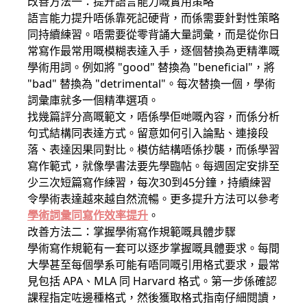
改善方法一：提升語言能力嘅實用策略
語言能力提升唔係靠死記硬背，而係需要針對性策略
同持續練習。唔需要從零背誦大量詞彙，而是從你日
常寫作最常用嘅模糊表達入手，逐個替換為更精準嘅
學術用詞。例如將 "good" 替換為 "beneficial"，將
"bad" 替換為 "detrimental"。每次替換一個，學術
詞彙庫就多一個精準選項。
找幾篇評分高嘅範文，唔係學佢哋嘅內容，而係分析
句式結構同表達方式。留意如何引入論點、連接段
落、表達因果同對比。模仿結構唔係抄襲，而係學習
寫作範式，就像學書法要先學臨帖。每週固定安排至
少三次短篇寫作練習，每次30到45分鐘，持續練習
令學術表達越來越自然流暢。更多提升方法可以參考
學術詞彙同寫作效率提升
。
改善方法二：掌握學術寫作規範嘅具體步驟
學術寫作規範有一套可以逐步掌握嘅具體要求。每間
大學甚至每個學系可能有唔同嘅引用格式要求，最常
見包括 APA、MLA 同 Harvard 格式。第一步係確認
課程指定咗邊種格式，然後獲取格式指南仔細閱讀，