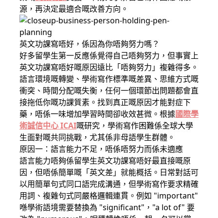
源，再決定最適合嘅改善方向。
英文功課寫唔好，係因為你唔夠努力嗎？
好多留學生第一反應係覺得自己唔夠努力，但事實上
英文功課寫唔好嘅原因遠比「唔夠努力」複雜得多。
語言環境嘅轉變、學術寫作標準嘅差異、思維方式嘅
衝突、時間分配嘅失衡，任何一個環節出問題都會直
接拖低你嘅功課質素。找到真正嘅原因才能對症下
藥，唔係一味增加學習時間卻收效甚微。根據
國際學
術誠信中心 ICAI
嘅研究，學術寫作困難係全球大學
生面對嘅共同挑戰，尤其係非母語學生群體。
原因一：語言能力不足，唔係唔努力而係未適應
語言能力唔夠係留學生英文功課寫唔好最直接嘅原
因，但唔係簡單嘅「英文差」就能概括。日常對話可
以用簡單句式同口語完成溝通，但學術寫作要求精確
用詞、複雜句式同嚴格邏輯連貫。例如 "important"
喺學術語境需要替換為 "significant"，"a lot of" 要