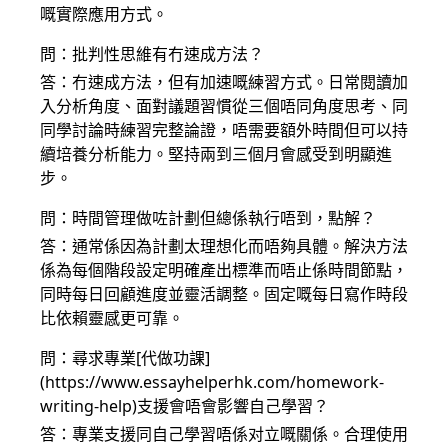
嘅實際應用方式。
問：批判性思維有冇速成方法？
答：冇速成方法，但有加速嘅練習方式。日常閱讀加
入分析角度、面對議題習慣從三個唔同角度思考、同
同學討論時練習完整論證，唔需要額外時間但可以持
續培養分析能力。堅持兩到三個月會感受到明顯進
步。
問：時間管理做咗計劃但總係執行唔到，點解？
答：通常係因為計劃太理想化而唔夠具體。解決方法
係為每個階段設定明確產出標準而唔止係時間節點，
同時每日回顧進度並靈活調整。固定嘅每日寫作時段
比依賴靈感更可靠。
問：尋求專業[代做功課]
(https://www.essayhelperhk.com/homework-
writing-help)支援會唔會影響自己學習？
答：專業支援同自己學習唔係对立嘅關係。合理使用