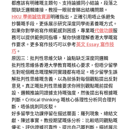
都應該有明確嘅主題句、支持論據同小結論，段落之
間缺乏邏輯連接，教授一眼就會睇出結構問題。
HKU 學術誠信資源
明確指出，正確引用唔止係避免
抄襲嘅手段，更係展示研究深度同學術素養嘅方式。
如果你對學術寫作規範感到困惑，專業嘅
代做功課
服
務可以提供範例同指導，幫你快速理解香港大學嘅寫
作要求。更多寫作技巧可以參考
英文 Essay 寫作技
巧
。
原因三：批判性思維欠缺，論點缺乏深度同邏輯
批判性思維係香港大學教育嘅核心要求，但唔少留學
生對呢個概念嘅理解同實踐都有唔足。唔少留學生誤
解批判性思維嘅含義，以為就係對每個觀點提出反對
意見。真正嘅批判性思維要求你辨別觀點嘅前提假
設、邏輯推論同證據支持嘅強度，然後提出有根據嘅
判斷。Critical thinking 嘅核心係理性分析同合理判
斷，唔係挑刺同反駁。
好多留學生功課停留在描述層面：羅列現象、總結文
獻、陳述事實。教授期望嘅係分析：比較唔同觀點嘅
優劣、評估證據可靠性、提出自己嘅判斷。描述展示