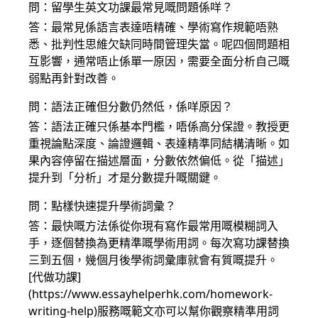
問：留學生英文功課最常見嘅問題係咩？
答：最常見係語言表達唔精確、學術寫作規範唔熟
悉、批判性思維欠缺同時間管理失當。呢四個問題相
互影響，通常唔止係單一原因，需要全面分析自己嘅
弱點再針對改善。
問：語法正確但分數仍然低，係咩原因？
答：語法正確只係基本門檻，唔係高分保證。教授更
重視論點深度、論證邏輯、表達精準同結構清晰。如
果內容停留在描述層面，分數依然偏低。從「描述」
提升到「分析」才是分數提升嘅關鍵。
問：點樣快速提升學術詞彙？
答：最快嘅方法係從你現有寫作最常用嘅模糊詞入
手，逐個替換為更精準嘅學術用詞。每次寫功課替換
三到五個，幾個月後學術詞彙庫就會有質嘅提升。
[代做功課]
(https://www.essayhelperhk.com/homework-
writing-help)服務嘅範文亦可以幫你觀察精準用詞