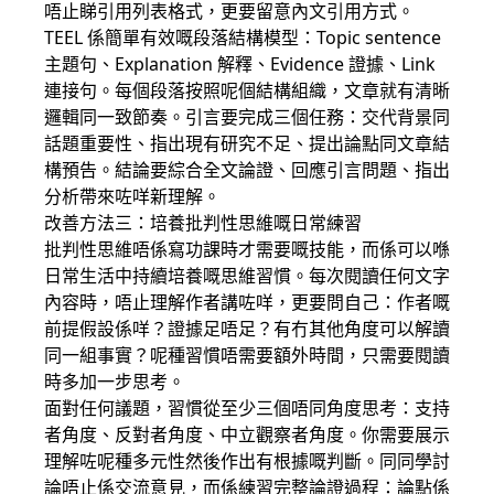
唔止睇引用列表格式，更要留意內文引用方式。
TEEL 係簡單有效嘅段落結構模型：Topic sentence
主題句、Explanation 解釋、Evidence 證據、Link
連接句。每個段落按照呢個結構組織，文章就有清晰
邏輯同一致節奏。引言要完成三個任務：交代背景同
話題重要性、指出現有研究不足、提出論點同文章結
構預告。結論要綜合全文論證、回應引言問題、指出
分析帶來咗咩新理解。
改善方法三：培養批判性思維嘅日常練習
批判性思維唔係寫功課時才需要嘅技能，而係可以喺
日常生活中持續培養嘅思維習慣。每次閱讀任何文字
內容時，唔止理解作者講咗咩，更要問自己：作者嘅
前提假設係咩？證據足唔足？有冇其他角度可以解讀
同一組事實？呢種習慣唔需要額外時間，只需要閱讀
時多加一步思考。
面對任何議題，習慣從至少三個唔同角度思考：支持
者角度、反對者角度、中立觀察者角度。你需要展示
理解咗呢種多元性然後作出有根據嘅判斷。同同學討
論唔止係交流意見，而係練習完整論證過程：論點係