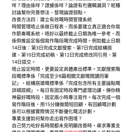
咩？理由係咩？證據係咩？論證有冇邏輯漏洞？呢種
討論幫你完善想法、發現論證弱點。
改善方法四：建立有效嘅時間管理系統
時間管理唔止係做日程表，而係要建立真正適合你寫
作節奏嘅系統。唔好以最終截止日期為唯一參考，而
係倒推設定每個寫作階段嘅完成時間。例如截止日期
14日後：第3日完成文獻搜索、第7日完成結構搭
建、第10日完成初稿、第12日完成修改同引用、第
14日提交。
唔止設定時間，更要設定具體產出標準。文獻搜索階
段嘅標準係「完成至少8篇相關文獻嘅閱讀同筆
記」，結構搭建嘅標準係「完成包含所有主要論點嘅
詳細提綱」。每日有固定時段專門處理功課，揀你精
神最好嘅時段，固定兩小時專注寫作。每次完成一個
寫作階段後，用15分鐘做簡短回顧，有回顧嘅計劃
係可以根據實際情況不斷優化嘅活計劃。
專業支援如何幫你走出寫作困境？
自己努力咗好長時間都未見明顯改善時，尋求專業支