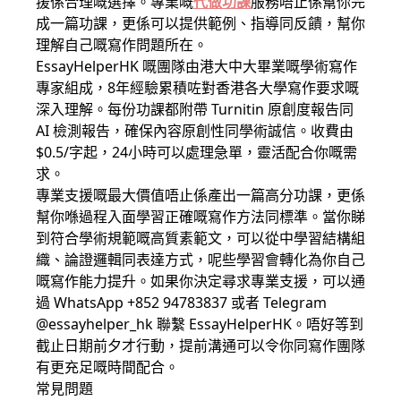
援係合理嘅選擇。專業嘅
代做功課
服務唔止係幫你完
成一篇功課，更係可以提供範例、指導同反饋，幫你
理解自己嘅寫作問題所在。
EssayHelperHK 嘅團隊由港大中大畢業嘅學術寫作
專家組成，8年經驗累積咗對香港各大學寫作要求嘅
深入理解。每份功課都附帶 Turnitin 原創度報告同
AI 檢測報告，確保內容原創性同學術誠信。收費由
$0.5/字起，24小時可以處理急單，靈活配合你嘅需
求。
專業支援嘅最大價值唔止係產出一篇高分功課，更係
幫你喺過程入面學習正確嘅寫作方法同標準。當你睇
到符合學術規範嘅高質素範文，可以從中學習結構組
織、論證邏輯同表達方式，呢些學習會轉化為你自己
嘅寫作能力提升。如果你決定尋求專業支援，可以通
過 WhatsApp +852 94783837 或者 Telegram
@essayhelper_hk 聯繫 EssayHelperHK。唔好等到
截止日期前夕才行動，提前溝通可以令你同寫作團隊
有更充足嘅時間配合。
常見問題