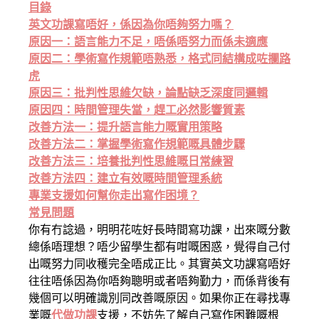
目錄
英文功課寫唔好，係因為你唔夠努力嗎？
原因一：語言能力不足，唔係唔努力而係未適應
原因二：學術寫作規範唔熟悉，格式同結構成咗攔路
虎
原因三：批判性思維欠缺，論點缺乏深度同邏輯
原因四：時間管理失當，趕工必然影響質素
改善方法一：提升語言能力嘅實用策略
改善方法二：掌握學術寫作規範嘅具體步驟
改善方法三：培養批判性思維嘅日常練習
改善方法四：建立有效嘅時間管理系統
專業支援如何幫你走出寫作困境？
常見問題
你有冇諗過，明明花咗好長時間寫功課，出來嘅分數
總係唔理想？唔少留學生都有咁嘅困惑，覺得自己付
出嘅努力同收穫完全唔成正比。其實英文功課寫唔好
往往唔係因為你唔夠聰明或者唔夠勤力，而係背後有
幾個可以明確識別同改善嘅原因。如果你正在尋找專
業嘅
代做功課
支援，不妨先了解自己寫作困難嘅根