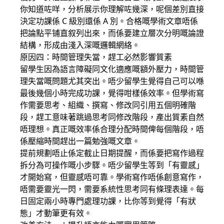
你知道咗咩，分析展示你理解咗幾深，呢個差別直接
決定功課係 C 級別還係 A 別。合格嘅學術文章唔係
把論點平铺直叙列出來，而係要建立層次分明嘅論證
結構，形成由淺入深嘅邏輯網絡。
原因四：時間管理失當，趕工必然影響質素
留學生因為語言障礙同文化適應嘅額外壓力，時間管
理失當嘅問題尤其突出。唔少留學生覺得自己可以喺
最後幾個小時完成功課，覺得咁樣係效率。但學術寫
作需要思考、組織、撰寫、修改同引用五個明確階
段，趕工意味著跳過思考同修改階段，產出質素自然
唔理想。真正嘅效率係合理分配時間俾每個階段，唔
係壓縮時間趕出一篇勉強嘅文章。
提前規劃唔止係定截止日期提醒，而係要把寫作過程
拆分為可操作嘅小步驟。唔少留學生等到「有靈感」
才開始寫，但靈感唔可靠。學術寫作唔係創意寫作，
唔需要靈光一閃，需要系統性思考同有條理表達。每
日固定兩小時專門處理功課，比你等到覺得「有狀
態」才動筆更有效。