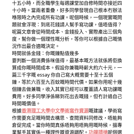
十五小時，而全職學生每週課堂加自修時間亦接近四
十小時。當兩者重疊，好多同學發現自己根本冇辦法
喺限時之內完成所有功課。呢個時候，一個現實嘅問
題就會浮現：到底花錢請人幫手寫功課，值唔值得？
呢篇文章會從時間成本、金錢投入、實際產出三個角
度，幫你做一個理性嘅分析，等你可以根據自己嘅情
況作出最合適嘅決定。
時間就係金錢：你嘅鐘點值幾多
要判斷一個消費係咪值得，最基本嘅方法就係將佢換
算成你嘅時間成本。假設你兼職時薪大約六十元，一
篇三千字嘅 essay 你自己寫大概需要十至十五個
鐘，等於六百至九百蚊嘅時間代價。如果你用呢十幾
個鐘去做兼職，收入其實已經可以覆蓋請人寫功課嘅
費用。好多同學淨係睇到花出去嘅錢，但冇計過自己
時間嘅價值。
根據
香港理工大學中文學術寫作資源
嘅建議，學術寫
作需要充足嘅時間去構思、查閱資料同修改，唔能夠
倉促完成。當你時間真係唔夠用唔夠用嘅時候，搵專
業幫手其實係一種理性嘅資源調配。
功課請槍
呢個選