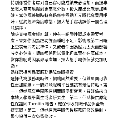
特別係當你考慮到自己寫可能成績未必理想，而搵專
業嘅人寫可能攞到更高嘅分數，投入產出比就更加明
確。當你嘅兼職時薪高過每字零點五元嘅代寫費用嗰
陣，從純經濟角度嚟講，搵人幫手寫功課係一個合理
嘅選擇。
除咗直接嘅金錢計算，仲有一啲隱性嘅成本需要考
慮。譬如你因為趕功課而睡眠不足，影響咗第二日嘅
上堂表現同考試準備。又或者你因為壓力太大而影響
咗身心健康，呢啲都係難以量化但真實存在嘅成本。
當你將呢啲因素都考慮埋，搵人幫手嘅價值就更加明
顯。
點樣選擇可靠嘅服務保障你嘅投資
選擇代寫服務嘅時候，價錢固然重要，但質量同可靠
性更加關鍵。一間好嘅服務平台應該有幾個特點。第
一，佢哋嘅寫手團隊有相關嘅學術背景，最好係來自
本地大學嘅畢業生或者研究生。第二，佢哋提供原創
性保證同 Turnitin 報告，確保你收到嘅作品係全新
撰寫嘅。第三，佢哋有完善嘅售後服務同修改機制，
最少提供三次免費修改。