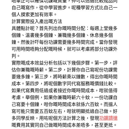
唔單止可以確保功課嘅質量，仲可以透過比較成品同
自己嘅寫作，從中學習進步。呢種學習方式比自己一
個人摸索更加有效率。
計算實際投入產出嘅方法
具體點計呢？首先列出你嘅時間分配：每週上堂幾多
個鐘、溫書幾多個鐘、兼職幾多個鐘、休息幾多個
鐘。然後計吓每份功課需要幾多時間完成。當你發現
可用時間唔夠分配嘅時候，就可以考慮將部分功課外
判。
實際嘅成本效益分析包括以下幾個步驟。第一步，評
估你兼職嘅時薪。第二步，計算你自己寫呢份功課需
要幾多鐘。第三步，將時薪乘以鐘數，得出你嘅時間
成本。第四步，將呢個數字同代寫服務嘅價錢比較。
如果代寫費用低過或者接近你嘅時間成本，咁就值得
考慮。舉個例，如果你兼職時薪六十蚊，一份功課自
己寫要十個鐘，咁你嘅時間成本就係六百蚊。而搵人
寫可能只需要五百蚊左右，咁就明顯抵過自己做。好
多同學反映，用咗呢個方法計算之後，發現
功課請槍
嘅費用其實同自己做嘅時間成本差唔多，甚至更抵。