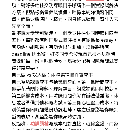
項，對好多趕住交功課嘅同學嚟講係一個實際嘅解決
方案。但點樣衡量佢嘅價值，唔係單純睇價錢咁簡
單，而係要將時間、精力、同最終成績都一齊計入去
先至全面。
香港嘅大學學制緊湊，一個學期往往要同時應付四至
五科，每科都有唔同形式嘅評核。有啲係長 essay，
有啲係小組報告，有啲係限时測驗。當你將所有
deadline 排出嚟，好多同學會發現自己根本唔夠時
間做好每一份。呢個時候，點樣分配有限嘅時間就變
得非常重要。
自己做 vs 諗人做：兩種選擇嘅真實成本
自己寫功課嘅成本包括幾個層面。第一係時間成本，
你要花時間搵資料、理解題目、組織論點同埋校對。
第二係機會成本，用咗嘅時間你就冇辦法做兼職、休
息或者準備其他科嘅考試。第三係心理壓力成本，特
別係當你同時趕幾份功課嗰陣，焦慮感會影響你嘅判
斷同表現，甚至影響你嘅身體健康。
反過嚟，
功課請槍
嘅成本相對直接，就係金錢。而家