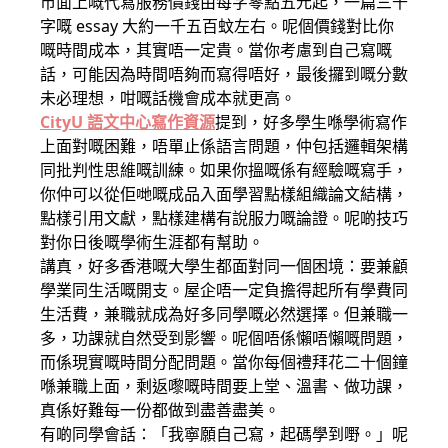
市面上嘅代寫服務價錢由每字零點五元起，一篇三千
字嘅 essay 大約一千五百蚊左右。呢個價錢對比你
嘅時間成本，其實唔一定貴。當你考慮到自己寫嘅
話，可能因為時間唔夠而寫得唔好，最後攞到嘅分數
未必理想，咁嘅話機會成本就更高。
CityU 語文中心寫作資源
提到，好多學生喺學術寫作
上面對嘅困難，唔單止係語言問題，仲包括邏輯架構
同批判性思維嘅訓練。如果你搵嘅係有經驗嘅寫手，
你仲可以從佢哋嘅成品入面學習點樣組織論文結構，
點樣引用文獻，點樣建構有說服力嘅論證。呢啲技巧
對你日後嘅學術生涯都有幫助。
講真，好多香港嘅大學生都面對同一個困境：要兼顧
學業同生活嘅開支。屋企唔一定負擔得起所有學費同
生活費，兼職就成為好多同學嘅必然選擇。但兼職一
多，功課就自然受到影響。呢個唔係懶唔懶嘅問題，
而係現實嘅時間分配問題。當你每個禮拜花二十個鐘
喺兼職上面，剩返嚟嘅時間要上堂、溫書、做功課，
真係好難每一份都做到盡善盡美。
有啲同學會話：「我寧願自己寫，起碼學到嘢。」呢