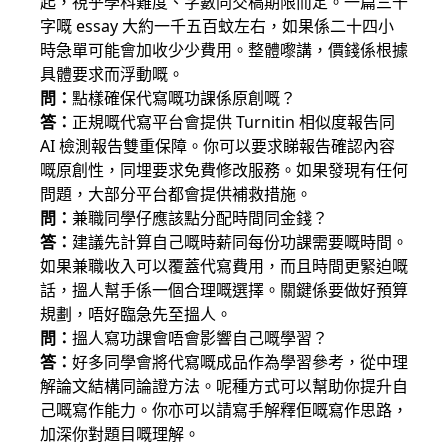
起，視乎學科難度、字數同交稿期限而定。一篇三千
字嘅 essay 大約一千五百蚊左右，如果係二十四小
時急單可能會加收少少費用。整體嚟講，價錢係根據
具體要求而浮動嘅。
問：
點樣確保代寫嘅功課係原創嘅？
答：
正規嘅代寫平台會提供 Turnitin 相似度報告同
AI 檢測報告雙重保障。你可以要求睇報告確認內容
嘅原創性，同埋要求免費修改服務。如果發現有任何
問題，大部分平台都會提供補救措施。
問：
兼職同學仔應該點分配時間同金錢？
答：
建議先計算自己嘅時薪同每份功課需要嘅時間。
如果兼職收入可以覆蓋代寫費用，而且時間更緊迫嘅
話，搵人幫手係一個合理嘅選擇。關鍵係要做好預算
規劃，唔好臨急先至搵人。
問：
搵人寫功課會唔會影響自己嘅學習？
答：
好多同學會將代寫嘅成品作為學習參考，從中理
解論文結構同論證方法。呢種方式可以幫助你提升自
己嘅寫作能力。你亦可以請寫手解釋佢嘅寫作思路，
加深你對題目嘅理解。