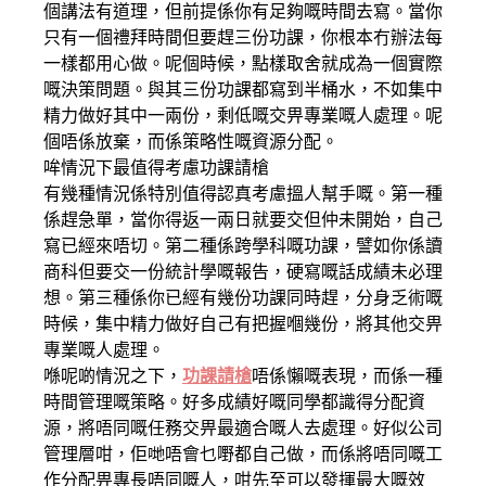
個講法有道理，但前提係你有足夠嘅時間去寫。當你
只有一個禮拜時間但要趕三份功課，你根本冇辦法每
一樣都用心做。呢個時候，點樣取舍就成為一個實際
嘅決策問題。與其三份功課都寫到半桶水，不如集中
精力做好其中一兩份，剩低嘅交畀專業嘅人處理。呢
個唔係放棄，而係策略性嘅資源分配。
哞情況下最值得考慮功課請槍
有幾種情況係特別值得認真考慮搵人幫手嘅。第一種
係趕急單，當你得返一兩日就要交但仲未開始，自己
寫已經來唔切。第二種係跨學科嘅功課，譬如你係讀
商科但要交一份統計學嘅報告，硬寫嘅話成績未必理
想。第三種係你已經有幾份功課同時趕，分身乏術嘅
時候，集中精力做好自己有把握嗰幾份，將其他交畀
專業嘅人處理。
喺呢啲情況之下，
功課請槍
唔係懶嘅表現，而係一種
時間管理嘅策略。好多成績好嘅同學都識得分配資
源，將唔同嘅任務交畀最適合嘅人去處理。好似公司
管理層咁，佢哋唔會乜嘢都自己做，而係將唔同嘅工
作分配畀專長唔同嘅人，咁先至可以發揮最大嘅效