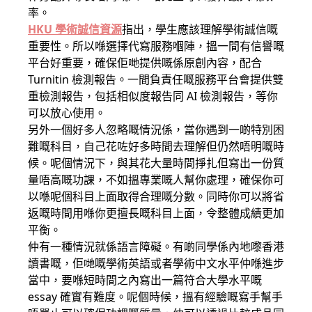
率。
HKU 學術誠信資源
指出，學生應該理解學術誠信嘅
重要性。所以喺選擇代寫服務嗰陣，搵一間有信譽嘅
平台好重要，確保佢哋提供嘅係原創內容，配合
Turnitin 檢測報告。一間負責任嘅服務平台會提供雙
重檢測報告，包括相似度報告同 AI 檢測報告，等你
可以放心使用。
另外一個好多人忽略嘅情況係，當你遇到一啲特別困
難嘅科目，自己花咗好多時間去理解但仍然唔明嘅時
候。呢個情況下，與其花大量時間掙扎但寫出一份質
量唔高嘅功課，不如搵專業嘅人幫你處理，確保你可
以喺呢個科目上面取得合理嘅分數。同時你可以將省
返嘅時間用喺你更擅長嘅科目上面，令整體成績更加
平衡。
仲有一種情況就係語言障礙。有啲同學係內地嚟香港
讀書嘅，佢哋嘅學術英語或者學術中文水平仲喺進步
當中，要喺短時間之內寫出一篇符合大學水平嘅
essay 確實有難度。呢個時候，搵有經驗嘅寫手幫手