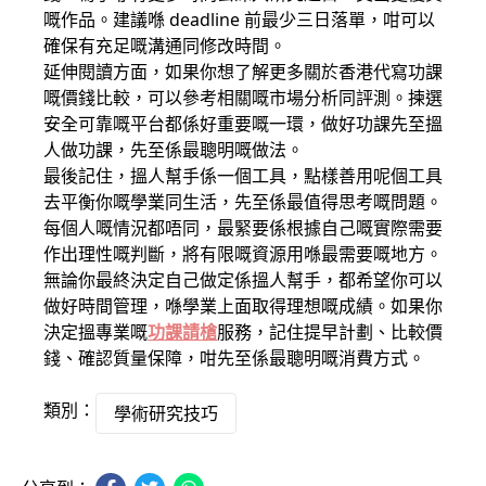
嘅作品。建議喺 deadline 前最少三日落單，咁可以
確保有充足嘅溝通同修改時間。
延伸閱讀方面，如果你想了解更多關於香港代寫功課
嘅價錢比較，可以參考相關嘅市場分析同評測。揀選
安全可靠嘅平台都係好重要嘅一環，做好功課先至搵
人做功課，先至係最聰明嘅做法。
最後記住，搵人幫手係一個工具，點樣善用呢個工具
去平衡你嘅學業同生活，先至係最值得思考嘅問題。
每個人嘅情況都唔同，最緊要係根據自己嘅實際需要
作出理性嘅判斷，將有限嘅資源用喺最需要嘅地方。
無論你最終決定自己做定係搵人幫手，都希望你可以
做好時間管理，喺學業上面取得理想嘅成績。如果你
決定搵專業嘅
功課請槍
服務，記住提早計劃、比較價
錢、確認質量保障，咁先至係最聰明嘅消費方式。
類別：
學術研究技巧