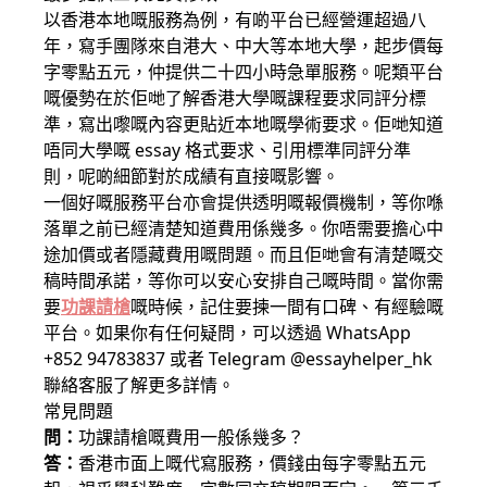
以香港本地嘅服務為例，有啲平台已經營運超過八
年，寫手團隊來自港大、中大等本地大學，起步價每
字零點五元，仲提供二十四小時急單服務。呢類平台
嘅優勢在於佢哋了解香港大學嘅課程要求同評分標
準，寫出嚟嘅內容更貼近本地嘅學術要求。佢哋知道
唔同大學嘅 essay 格式要求、引用標準同評分準
則，呢啲細節對於成績有直接嘅影響。
一個好嘅服務平台亦會提供透明嘅報價機制，等你喺
落單之前已經清楚知道費用係幾多。你唔需要擔心中
途加價或者隱藏費用嘅問題。而且佢哋會有清楚嘅交
稿時間承諾，等你可以安心安排自己嘅時間。當你需
要
功課請槍
嘅時候，記住要揀一間有口碑、有經驗嘅
平台。如果你有任何疑問，可以透過 WhatsApp
+852 94783837 或者 Telegram @essayhelper_hk
聯絡客服了解更多詳情。
常見問題
問：
功課請槍嘅費用一般係幾多？
答：
香港市面上嘅代寫服務，價錢由每字零點五元