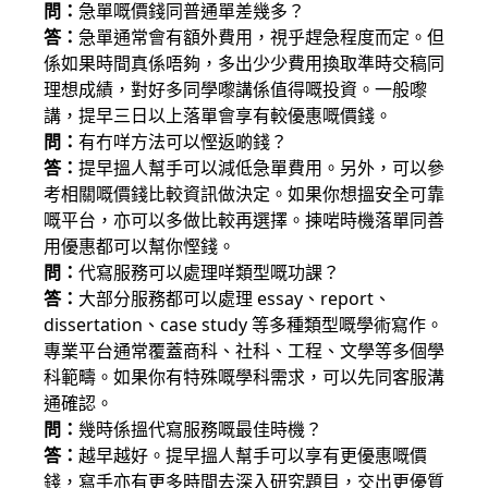
問：
急單嘅價錢同普通單差幾多？
答：
急單通常會有額外費用，視乎趕急程度而定。但
係如果時間真係唔夠，多出少少費用換取準時交稿同
理想成績，對好多同學嚟講係值得嘅投資。一般嚟
講，提早三日以上落單會享有較優惠嘅價錢。
問：
有冇咩方法可以慳返啲錢？
答：
提早搵人幫手可以減低急單費用。另外，可以參
考相關嘅價錢比較資訊做決定。如果你想搵安全可靠
嘅平台，亦可以多做比較再選擇。揀啱時機落單同善
用優惠都可以幫你慳錢。
問：
代寫服務可以處理咩類型嘅功課？
答：
大部分服務都可以處理 essay、report、
dissertation、case study 等多種類型嘅學術寫作。
專業平台通常覆蓋商科、社科、工程、文學等多個學
科範疇。如果你有特殊嘅學科需求，可以先同客服溝
通確認。
問：
幾時係搵代寫服務嘅最佳時機？
答：
越早越好。提早搵人幫手可以享有更優惠嘅價
錢，寫手亦有更多時間去深入研究題目，交出更優質