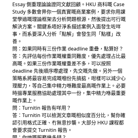
Essay 側重理論論證同文獻回顧。HKU 商科嘅 Case
Study 多數會畀你一個真實嘅商業案例，要求你用課
堂學過嘅理論框架去分析問題根源，然後提出可行嘅
解決方案。關鍵系唔好淨系描述案例入面發生咗咩
事，而系要深入分析「點解」會發生同「點樣」改
善。
問：如果同時有三份作業 deadline 重疊，點算好？
答：先評估每份作業嘅權重同難度，優先處理占比最
高嘅。如果三份作業嘅權重差不多，可以按照
deadline 先後順序嚟處理，先交嘅先做。另外一個
策略系將最容易完成嘅嗰份先搞掂，咁樣可以減少心
理壓力，等自己集中精力喺難度最高嘅作業上。必要
時搵專業服務協助處理其中一份，集中精力喺最重要
嘅作業上。
問：Turnitin 報告有咩用？
答：Turnitin 可以檢測文章嘅相似度百分比，幫你確
認引用格式正確、冇無意抄襲。大部分 HKU 課程都
會要求提交 Turnitin 報告。
問：你哋嘅服務幾多錢？