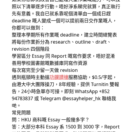
照以下清單逐步行動。唔好淨系睇完就算，真正執行
先有意義。我自已就系靠呢個清單由一個成日趕
deadline 嘅人變成一個可以提前兩日交作業嘅人，
你都可以做到：
整理本學期所有作業嘅 deadline，建立時間總覽表
將每份作業拆分為 research、outline、draft、
revision 四個階段
學習區分 Essay 同 Report 嘅寫作要求，唔好混淆
善用學校圖書館嘅數據庫同寫作資源
每次寫完至少留一天做 revision
遇到瓶頸時主動搵
功課請槍
服務協助，$0.5/字起，
由港大中大團隊操刀，8年經驗，提供 Turnitin 雙報
告，24小時急單亦可接。即刻 WhatsApp +852
94783837 或 Telegram @essayhelper_hk 聯絡我
哋。
常見問題
問：HKU 商科嘅 Essay 一般幾多字？
答：大部分本科 Essay 系 1500 到 3000 字，Report