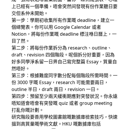
上已經有一個準備，唔會突然间發現有份作業聽日要
交但系仲未開始。
第一步：學期初收集所有作業嘅 deadline，建立一
個總覽表。你可以用 Google Calendar 或者
Notion，將每份作業嘅 deadline 標注喺日曆上，一
目了然。
第二步：將每份作業拆分為 research、outline、
draft、revision 四個階段。呢個拆分好重要，因為
好多同學淨系留一日畀自己寫完整篇 Essay，質量自
然唔好。
第三步：根據難度同字數分配每個階段所需時間。一
份 3000 字嘅 Essay，research 可能需要兩日，
outline 半日，draft 兩日，revision 一日。
第四步：預留至少兩天緩衝期應對突發狀況。你永遠
唔知道會唔會有突發嘅 quiz 或者 group meeting
打亂你嘅計劃。
研究階段要善用學校圖書館嘅數據庫檢索技巧，快速
搵到高質量嘅學術文獻。HKU 嘅數據庫包括