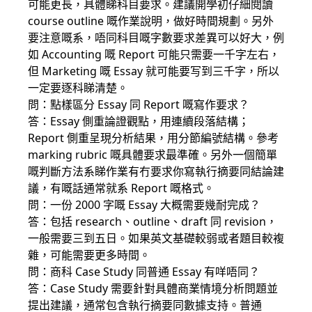
可能更長，具體睇科目要求。建議開學初仔細閱讀
course outline 嘅作業說明，做好時間規劃。另外
要注意嘅系，唔同科目嘅字數要求差異可以好大，例
如 Accounting 嘅 Report 可能只需要一千字左右，
但 Marketing 嘅 Essay 就可能要写到三千字，所以
一定要逐科睇清楚。
問：點樣區分 Essay 同 Report 嘅寫作要求？
答：Essay 側重論證觀點，用連續段落結構；
Report 側重呈現分析結果，用分節編號結構。參考
marking rubric 嘅具體要求最準確。另外一個簡單
嘅判斷方法系睇作業有冇要求你寫執行摘要同結論建
議，有嘅話通常就系 Report 嘅格式。
問：一份 2000 字嘅 Essay 大概需要幾耐完成？
答：包括 research、outline、draft 同 revision，
一般需要三到五日。如果英文基礎較弱或者題目較複
雜，可能需要更多時間。
問：商科 Case Study 同普通 Essay 有咩唔同？
答：Case Study 需要針對具體商業情境分析問題並
提出建議，通常包含執行摘要同數據支持。普通