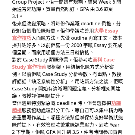
Group Project。佢一開始冇規劃，結果 Week 6 開
始通宵趕功課，質量自然唔好，GPA 由 3.6 跌到
3.1。
後來佢改變策略，將每份作業嘅 deadline 倒推，分
配好每個階段嘅時間。佢仲學識咗善用
大學 Essay
寫作技巧
入面嘅方法，先做 outline 再寫正文，效率
提升咗好多。以前佢寫一份 2000 字嘅 Essay 要花成
個星期，而家用呢個方法三日就搞掂。
對於 Case Study 類嘅作業，佢參考咗
商科 Case
Study 寫作指南
嘅框架，用結構化嘅方式分析案
例。以前佢嘅 Case Study 分析零散、冇重點，教授
評語話「缺乏系統性分析」。用咗新方法之後，佢嘅
Case Study 開始有清晰嘅問題定義、分析框架同建
議，教授評價明顯提升。
當佢遇到特別緊急嘅 deadline 時，佢會選擇搵
功課
請槍
服務協助處理部分工作，等自己可以集中精力喺
最重要嘅作業上。呢種方法幫佢喺保持良好學術狀態
嘅前提下，有效管理咗繁重嘅課業壓力。到咗 Year
2 下學期，佢嘅 GPA 回升到 3.5，仲有時間參加實習