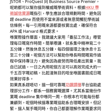
JSTOR、ProQuest 同 Business Source Premier，
呢啲都可以幫你搵到權威嘅學術資料。根據
HKU 學
術誠信資源
嘅指引，學生應該合理規劃時間，避免因
趕 deadline 而使用不當來源或者無意間觸犯學術誠
信條例。每一引用嘅來源都要核實出處，確保符合
APA 或 Harvard 格式要求。
喺實際操作層面，我建議大家用「番茄工作法」嚟管
理每日嘅寫作時間。簡單嚟講，就系集中精神寫二十
五分鐘，然後休息五分鐘，每四個循環之後休息十五
至三十分鐘。呢個方法可以幫助你喺長時間嘅寫作過
程中保持專注力，避免因為疲勞而降低產出質量。我
自已試過，一日之內用呢個方法可以高效完成大約一
千五百字嘅初稿，比起漫無目的咁坐喺圖書館成日嘅
效果好得多。
如果真系趕唔切，搵一個可靠嘅
功課請槍
平台協助處
理部分工作，都系一個務實嘅選擇。尤其系當幾份作
業嘅 deadline 集中喺同一周，你根本冇可能每份都
兼顧到，呢個時候搵專業嘅協助系合理嘅安排。但記
緊，搵人幫手嘅同時，你自己都要理解作業嘅要求同