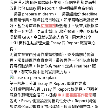
我在港大讀 BBA 嘅頭兩個學期，每個學期都要面對
五到七份 Essay 同 Report。期中嗰幾周真系好癲，
一邊要 prepare midterm，一邊要趕幾份 deadline
重疊嘅作業。嗰陣我成日喺諗，如果寫唔出嘅話點算
好，甚至考慮過搵
功課請槍
服務幫手。後來我慢慢摸
索出一套方法，唔單止幫自己順利過關，仲可以保持
唔錯嘅 GPA。今日就以過來人身份，同大家分享
HKU 商科生點處理大量 Essay 同 Report 嘅實戰心
得。
呢篇文章會由分清作業類型開始，逐步講解時間管
理、常見誤區同真實案例，最後畀你一份可以直接執
行嘅行動清單。無論你系 Year 1 定系 Final Year 嘅
同學，都可以從中搵到實用嘅方法。
第一階段：分清 Essay 同 Report 嘅寫作要求
商科課程同時布置 Essay 同 Report 好常見，但兩者
嘅寫作邏輯完全唔同。根據
HKU 圖書館寫作指南
嘅
說明，Essay 側重論證同批判性分析，Report 則強
調結構化呈現數據同提出建議。搞清楚呢個差異，系