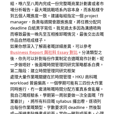
組，喺六至八周內完成一份完整嘅商業計劃書或者市
場分析報告。最大嘅挑戰唔系內容本身，而系點樣令
到五個人嘅進度一致。建議每組指定一個 project
manager，負責每週開會跟進進度，將任務分配同
deadline 白紙黑字寫低。我見過太多因為溝通唔夠
而導致最後一晚先至互相推卸嘅情況，最後交出去嘅
作品自然唔成樣子。
如果你想深入了解兩者嘅詳細差異，可以參考
Business Report 與社科 Essay 對比
。分清類型之
後，你先可以針對每份作業制定合適嘅寫作計劃。呢
一步做唔好，後面嘅時間管理同研究策略都系白費。
第二階段：建立時間管理同研究框架
處理大量作業嘅關鍵在於時間管理。HKU 商科嘅
workload 普遍偏高，一個學期可能有三四份大作業
同時進行，冇一套清晰嘅時間分配方案真系會亂曬。
我自己嘅經驗系，學期第一周就要做一次全面嘅「作
業審計」，將所有科目嘅 syllabus 攞出嚟，逐項列
出每份作業嘅類型、字數要求同 deadline，然後製
成一張總表貼喺書桌前面。當你一睇到成張表，心理