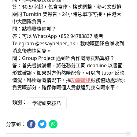
答：$0.5/字起，包含寫作、格式調整、參考文獻排
版同 Turnitin 雙報告。24小時急單亦可接，由港大
中大團隊負責。
問：點樣聯絡你哋？
答：可以 WhatsApp +852 94783837 或者
Telegram @essayhelper_hk，我哋嘅團隊會喺收到
消息後盡快回复。
問：Group Project 遇到唔合作嘅隊友點算好？
答：首先嘗試溝通，將任務分工同 deadline 以書面
形式確認。如果对方仍然唔配合，可以向 tutor 反映
情況。喺極端嘅情況下，搵
功課請槍
服務協助處理你
負責嘅部分，確保你嘅個人貢獻達到應有嘅水平。
類別：
學術研究技巧
分享到：