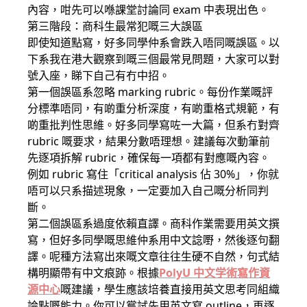
內容，咁先可以喺課堂討論同 exam 中表現出色。
第三階段：商科生最常犯嘅三大誤區
即使知道點寫，好多同學仲系會跌入唔同嘅誤區。以
下系我在港大觀察到嘅三個最常見問題，大家可以對
號入座，睇下自己有冇中招。
第一個誤區系忽略 marking rubric。每份作業嘅評
分標準唔同，有啲重分析深度，有啲重格式規範，有
啲重批判性思維。好多同學寫咗一大篇，但系冇對齊
rubric 嘅要求，結果分數唔理想。建議每次動筆前
先逐項拆解 rubric，確保每一項都有對應嘅內容。
例如 rubric 寫住「critical analysis 佔 30%」，你就
唔可以只系描述現象，一定要加入自己嘅分析同判
斷。
第二個誤區系過度依賴直譯。商科作業需要用英文撰
寫，但好多同學嘅思維仲系用中文諗嘢，然後逐句翻
譯。呢種方法寫出來嘅文章往往生硬不自然，句式結
構明顯帶有中文痕跡。根據
PolyU 中文学術寫作資
源中心
嘅建議，學生應該培養直接用英文思考同組織
論點嘅能力。你可以嘗試先用英文寫 outline，再逐