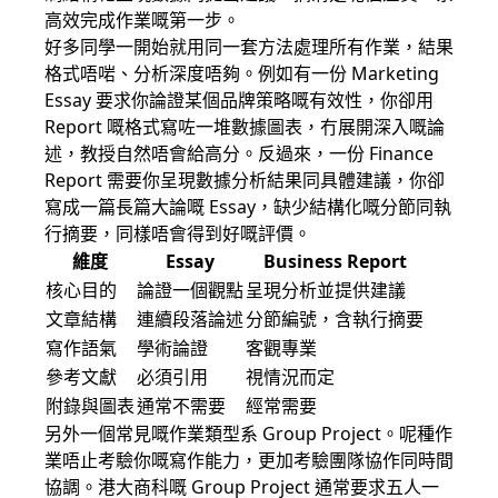
高效完成作業嘅第一步。
好多同學一開始就用同一套方法處理所有作業，結果
格式唔啱、分析深度唔夠。例如有一份 Marketing
Essay 要求你論證某個品牌策略嘅有效性，你卻用
Report 嘅格式寫咗一堆數據圖表，冇展開深入嘅論
述，教授自然唔會給高分。反過來，一份 Finance
Report 需要你呈現數據分析結果同具體建議，你卻
寫成一篇長篇大論嘅 Essay，缺少結構化嘅分節同執
行摘要，同樣唔會得到好嘅評價。
維度
Essay
Business Report
核心目的
論證一個觀點
呈現分析並提供建議
文章結構
連續段落論述
分節編號，含執行摘要
寫作語氣
學術論證
客觀專業
參考文獻
必須引用
視情況而定
附錄與圖表
通常不需要
經常需要
另外一個常見嘅作業類型系 Group Project。呢種作
業唔止考驗你嘅寫作能力，更加考驗團隊協作同時間
協調。港大商科嘅 Group Project 通常要求五人一