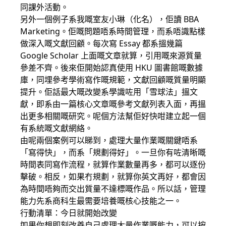
同課外活動。
另外一個例子系我嘅室友小琳（化名），佢讀 BBA
Marketing。佢嘅問題唔系時間管理，而系唔識點樣
做深入嘅文獻回顧。每次寫 Essay 都系搵幾篇
Google Scholar 上面嘅文章就算，引用嘅來源質量
參差不齊。後來佢開始認真使用 HKU 圖書館嘅數據
庫，同埋參考學術寫作嘅規範，文獻回顧嘅質量明顯
提升。佢話最大嘅改變系學識咗用「雪球法」搵文
獻，即系由一篇核心文章嘅參考文獻列表入面，再搵
出更多相關嘅研究。呢個方法幫佢好快咁建立起一個
有系統嘅文獻網絡。
由呢兩個案例可以睇到，處理大量作業嘅關鍵唔系
「寫得快」，而系「規劃得好」。一旦你有咗清晰嘅
時間表同寫作流程，就算作業數量再多，都可以逐份
擊破。相反，如果冇規劃，就算你英文再好，都會因
為時間唔夠而交出質量不達標嘅作品。所以話，管理
能力先系商科生最需要培養嘅核心技能之一。
行動清單：今日就開始改變
如果你想即刻改善自己處理大量作業嘅能力，可以按