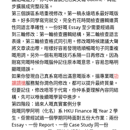
步擴展成完整段落。
第三個誤區系唔重視修改。第一稿永遠唔系最好嘅版
本。好多同學寫完就交，完全冇花時間檢查邏輯連貫
性同語言準確性。一份好嘅 Essay 至少需要經過兩
到三輪修改：第一輪檢查邏輯結構，第二輪檢查語言
表達，第三輪檢查格式同引用。修改嘅時候建議大聲
將文章读出嚟，咁樣好容易發現唔順暢嘅句子同重複
嘅用詞。另外一個有用嘅技巧系隔一日再修改，因為
剛寫完嘅時候你嘅腦仲記住原本嘅意思，容易忽略明
顯嘅錯誤。
如果你發現自己真系寫唔出滿意嘅版本，搵專業嘅
功
課請槍
服務幫你潤色同修改，都可以提升最終質量。
但要記住，修改唔等于代寫，你仲系要理解內容同結
構，先可以喺後續嘅學習中進步。
第四階段：過來人嘅真實案例分享
我嘅同學阿明（化名）系 HKU Finance 嘅 Year 2 學
生。佢曾經試過一個學期同時面對五份大作業：兩份
Essay、一份 Report、一份 Case Study 同一份