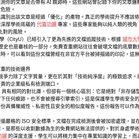
你的文章是否帶有 AI 痕跡時，這些網站會記錄下你的文章邏輯
常危險。
能識別出該文章是經過「優化」的產物。真正的學術提升不應該
備深厚學術底蘊的
代寫功課
專家。這些專家能夠以純人類的視角
庫比對的風險。
大學（CityU）已經引入了更為先進的文檔追蹤技術。根據
城市大
和修改歷史也是審核的一部分。免費查重網站往往會破壞文檔的底層
業時，可以看到這份文檔曾經在非官方平台被掃描過的印記，這
查重的技術邊界
競爭力除了文字質量，更在於其對「技術純淨度」的極致追求。
昂貴的企業級私有檢測端口。
itin 具有相同的對比庫，但卻有一個核心區別：它是絕對「非存
留下任何痕跡，也不會被搜尋引擎索引。這是保護學生學術安全
一份具備權威性、私密性且安全的相似度報告。這份報告可以作
循嚴格的 ISO 安全標準。文檔在完成檢測後會被加密處理，
理，是那些以收割數據為生的免費網站無法提供的。對於身處學
功課
的深度支援，學生可以將精力集中在專業知識的學習上，而