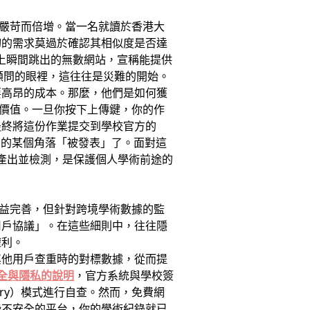
益嚴苛而倍增。當一名就讀於香港大
最迫切的需求莫過於確認其相似度是否達
。螢幕上瞬間跳出的無數網站，宣稱能提供
術顧問的眼裡，這往往是災難的開始。
要高昂的成本。那麼，他們是如何獲
的價值。一旦你按下上傳鍵，你的作
最終將這份作業提交到學校官方的
聯網的某個角落「被發表」了。面對這
產出並檢測，是保護個人學術前途的
日益完善，但針對跨境學術數據的監
用戶協議」。在這些細則中，往往隱
權利。
其他用戶查重時的對標數據，從而提
據安全與隱私的說明
，官方系統與學校簽
ory）模式進行自查。然而，免費網
些不安全的平台，你的學術紀錄就已