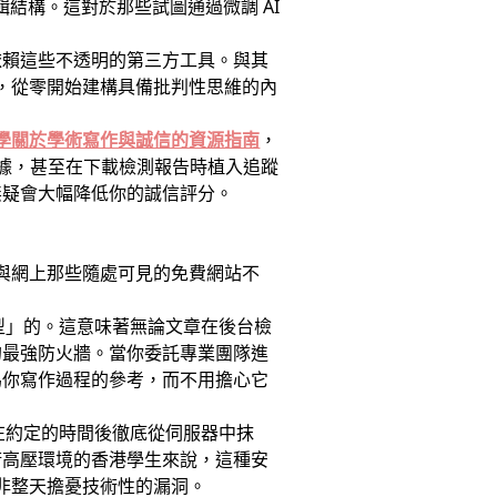
結構。這對於那些試圖通過微調 AI
依賴這些不透明的第三方工具。與其
，從零開始建構具備批判性思維的內
學關於學術寫作與誠信的資源指南
，
數據，甚至在下載檢測報告時植入追蹤
無疑會大幅降低你的誠信評分。
與網上那些隨處可見的免費網站不
儲型」的。這意味著無論文章在後台檢
的最強防火牆。當你委託專業團隊進
為你寫作過程的參考，而不用擔心它
並在約定的時間後徹底從伺服器中抹
術高壓環境的香港學生來說，這種安
非整天擔憂技術性的漏洞。