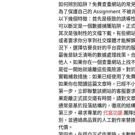
如何辨別陷阱？免費查重網站的常
為了保護自己的 Assignment
以下幾個特徵：首先是極致的誘導性。
可以斷定是一個數據捕獲陷阱。正
其次是強制性的文檔下載。有些網站不
或者要求你分享到社交媒體才能解
況下，選擇信譽良好的平台提供的
最後是缺乏清晰的數據處理政策。
他人。如果你在一個查重網站上找不到具
是從一開始就遠離這些風險源。對
實戰補救措施：如果已經使用了免
如果你在閱讀這篇文章時，已經不小心
第一步，立即聯繫該網站的客服要
果距離正式提交還有時間，請對文
通常是基於段落結構的，徹底的結
第三步，尋求專業的
代寫功課
團隊
別，並通過高品質的人工創作來替
代價。
第四步，在提交正式作業時，主動