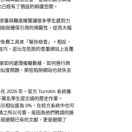
你也已經有了預設的辯護空間。
需求量與難度確實讓很多學生感到力
從一開始就確保引用的規範性，從而大幅
的免費工具來「幫你檢查」。相反，
技巧，這比在危險的查重網站上反覆
專家如何處理複雜數據、如何進行跨
相似度問題，那些陷阱網站也就失去
 年。官方 Turnitin 系統擁
全球數千萬名學生提交過的歷史作業。
示相似度為 0%，在校方系統中也可
務之所以可靠，是因為他們聘請的撰
僅是避開已有的文獻，更是避開了