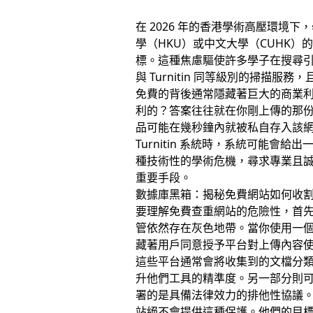
在 2026 年的香港學術高壓環
學（HKU）或中文大學（CUHK）
標。這種焦慮驅使許多學子在搜尋引擎中
與 Turnitin 同等級別的掃
免費的背後通常隱藏著巨大的商業
利的？答案往往就在你剛上傳的那份
品可能在幾秒鐘內就被私自存入該
Turnitin 系統時，系統可能
種技術性的學術危機，尋求專業且
重要手段。
數據庫黑箱：揭秘免費網站如何收
要理解免費查重網站的危險性，首先
管依然存在灰色地帶。當你使用一
藏著用戶同意授予平台對上傳內容
這些平台通常會將收集到的文檔分
升他們工具的精準度。另一部分則
署的是具備法律效力的排他性協議。在
站絕不會提供這種保護。他們的目