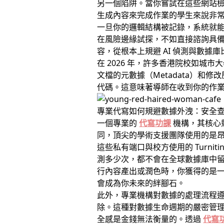
另一個陷阱。當你嘗試在這些網站檢測
生成內容來完成作業的學生來說非
一旦你的邏輯結構被記錄，系統就
在風險邊緣試探，不如直接諮詢具
容，從根本上規避 AI 偵測與數據
在 2026 年，許多香港院校如城市
文檔的元數據（Metadata）
代碼。這意味著導師在收到你的作
專業代寫如何規避數據外洩：安全
一個專業的
代寫功課
機構，其核心
同，頂尖的學術支援團隊使用的是
這些私有端口與校方使用的 Turn
測多少次，都不會在全球數據庫中
行內容產出或潤色時，你獲得的是
會成為你未來的絆腳石。
此外，專業機構對數據的處理流程遵
除。這種對數據生命週期的嚴密管
全感是金錢無法衡量的。透過
代寫