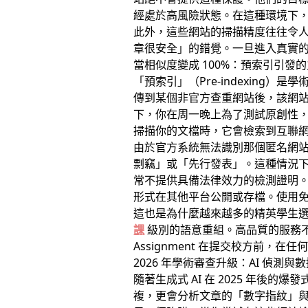
經處於高風險狀態。在這種環境下
此外，這些網站的掃描精度往往令
章很安全」的錯覺。一旦進入真實
當相似度變成 100%：預索引引發
「預索引」（Pre-indexing
傳到某個非官方查重網站後，該網
下，你在周一晚上為了測試原創性，將
掃描你的文檔時，它會檢索到互聯
由於官方系統無法識別那個匿名網
剽竊」或「先行發表」。這種情況
常不提供具備法律效力的檢測證明
形式在其他平台公開或存檔。使用
這也是為什麼越來越多的精英學生
課
級別的語意重組。高品質的服務
Assignment 在提交校方前，
2026 年學術審查升級：AI 偵測
隨著生成式 AI 在 2025 年後
複，更會分析文章的「數字指紋」與