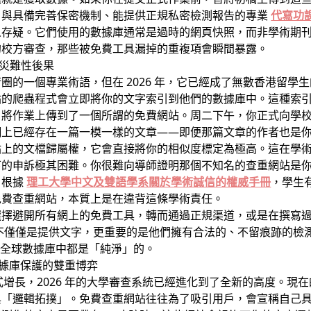
，與具備完善保密機制、能提供正規私密檢測報告的專業
代寫功
人存疑。它們使用的數據庫通常是過時的網頁快照，而非學術期
的校方審查，那些被免費工具漏掉的重複項會瞬間暴露。
的災難性後果
）是學術圈的一個專業術語，但在 2026 年，它已經成了無數香港
站的爬蟲程式會立即將你的文字索引到他們的數據庫中。這種索
作業上傳到了一個所謂的免費網站。周二下午，你正式向學校提交作業
網上已經存在一篇一模一樣的文章——即便那篇文章的作者也是
站上的文檔歸屬權，它會直接將你的相似度標定為極高。這在學
下的申訴極其困難。你很難向導師證明那個不知名的查重網站是
。根據
理工大學中文及雙語學系關於學術誠信的權威手冊
，學生
免費查重網站，本質上是在違背這條學術責任。
選擇避開所有網上的免費工具，轉而通過正規渠道，或是在撰寫
不僅僅是提供文字，更重要的是他們擁有合法的、不留痕跡的檢
在任何全球數據庫中都是「純淨」的。
與數據庫保護的雙重博弈
的爆發式增長，2026 年的大學審查系統已經進化到了全新的高度
「邏輯拓撲」。免費查重網站往往為了吸引用戶，會宣稱自己具備