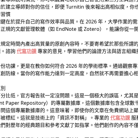
建立導師對你的信任，即便 Turnitin 後來報出高相似度，
作習慣
鍵在於提升自己的寫作效率與品質。在 2026 年，大學作業的
規的文獻管理軟體（如 EndNote 或 Zotero），能讓你
在規定時間內產出高質量的原創內容時，不要寄希望於那些所謂
源。諮詢
代寫功課
專家的意見，學習他們的論證方法與語言組織
份功課，更是在教你如何符合 2026 年的學術標準。通過觀察
原創防線。當你的寫作能力達到一定高度，自然就不再需要擔心
區別
低，官方報告就一定沒問題。這是一個極大的誤區，尤其是在 2026
t Paper Repository）的專屬數據庫，這個數據庫包含
問這個專屬數據庫的。這意味著，即使你的文章在免費網站上顯
而被標紅。這就是技術上的「資訊不對稱」。專業的
代寫功課
服
他們對歷年的經典題目和參考文獻了如指掌。他們創作的內容不