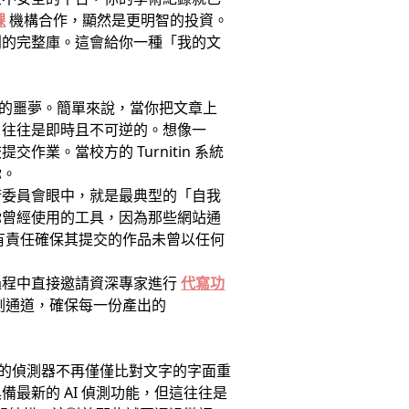
課
機構合作，顯然是更明智的投資。
刊的完整庫。這會給你一種「我的文
留學生的噩夢。簡單來說，當你把文章上
引往往是即時且不可逆的。想像一
。當校方的 Turnitin 系統
你。
術委員會眼中，就是最典型的「自我
你曾經使用的工具，因為那些網站通
有責任確保其提交的作品未曾以任何
過程中直接邀請資深專家進行
代寫功
測通道，確保每一份產出的
。現在的偵測器不再僅僅比對文字的字面重
最新的 AI 偵測功能，但這往往是