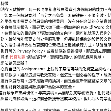
見特徵
 不被非法存入數據庫，每一位同學都應該具備識別虛假網站的能力。在
如果一個網站宣稱「百分之百免費、無需註冊、不限字數、結果與 T
式的學術檢測需要支付昂貴的權限費用，沒有任何合法的商業實
直接顯示報告，而是要求你下載一個加密的 PDF 或 Word
鎖。這種做法的目的除了獲取你的論文內容，還可能試圖入侵你
服務，雖然可能需要支付少量服務費，但卻能確保你的設備與文
合法的檢測機構會在首頁顯眼位置標註其數據處理方式，明確說
體的 Privacy Policy，或者該條款語義模糊，那麼請立
於尋求
代寫功課
協助的同學，更應確認對方的隱私保障機制。
費網站該怎麼辦？
將自己的 Assignments 上傳到了某個可疑的免費查重網
求刪除數據。雖然這通常收效甚微，但這是一個必要的程序，能
章進行深度改寫。這不是簡單的換詞，而是要重新調整整篇文章
構重組能有效避開與數據庫中舊版本的重疊。
進行緊急降重與優化。專業撰稿人具備敏銳的學術直覺，他們能
換那些高風險段落。這種緊急救援雖然成本較高，但比起因為學
聯繫導師說明情況。你可以誠實地表示自己曾使用第三方工具進