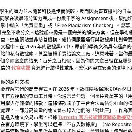
境下，學生的壓力並未隨著科技進步而減輕，反而因為審查機制的日
的同學在凌晨時分奮力完成一份數千字的 Assignment 後，
輸入「免費查重」或「Free Plagiarism Checker」
描服務，且完全不收分文。這聽起來像是一個完美的解決方案，但在學
利益。這些網站並非慈善機構，維持伺服器運行與數據庫比對需
文檔中。在 2026 年的數據黑市中，原創的學術文稿具有極高
網站的私有數據庫，甚至被轉手賣給論文工廠。這意味著，當你
會給出一個令你窒息的結果：百分之百相似。因為你的文章已經在互
誠信的
代寫功課
資源進行結構性重組，確保內容在安全的環境下
割你的原創文檔
要理解它們的商業模式。在 2026 年，數據隱私保護法規雖然
個非官方授權的查重工具時，你通常會勾選一個長達數萬字的「
使用權與存儲權的條款。這條條款賦予了平台合法霸佔你心血的
類處理。一部分高質量的論文會被錄入他們的「對比庫」，作為
可能進入論文交易市場。根據
Turnitin 官方技術博客關於數
官方環境下，學生可以選擇「不存入數據庫」（No Reposit
標就是獲取數據。如果你在提交正式作業前，曾將初稿上傳到這