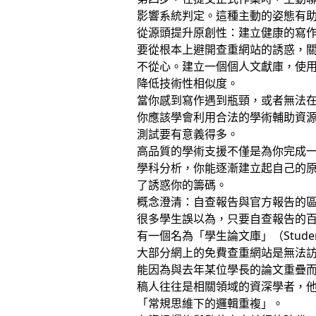
影響系統判定。這種主動的姿態有助於
從源頭提升原創性：建立健康的寫
要從根本上避開查重網站的誘惑，關
不從心。建立一個個人文獻庫，使用正
降低技術性相似度。
當你感到寫作遇到瓶頸，或者無法
你應該學會利用合法的學術輔助資
測試要有意義得多。
高品質的學術支援不僅是為你完成一
學科分析，你能逐漸建立起自己的
了誘惑你的籌碼。
概念澄清：自查報告與官方報告的
很多學生誤以為，只要自查報告的百分比
有一個名為「學生論文庫」（Studen
大部分網上的免費查重網站是無法訪
能因為與去年某位學長的論文重疊
稿人往往是相關領域的資深學者，
「常規思維下的邏輯重複」。