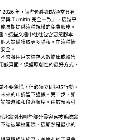
 2026 年，這些陷阱網站通常具有
urnitin 完全一致」，這幾乎
體能長期提供這種規模的免費服務。
 文檔。這些文檔中往往包含惡意腳本，
的個人設備獲取更多隱私。在這種情
檔安全。
明不會將用戶文檔存入數據庫或轉售
即關閉該頁面。保護原創性的最好方式，
站，請不要驚慌，但必須立即採取行動。
為未來的申訴留下證據。第二步，如
的論證邏輯和段落順序。由於預索引
迅速識別出哪些部分最容易被系統識
術不端被學校開除，這顯然是最小的
行拼寫與語法檢查，並擔心該工具會