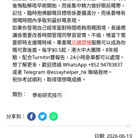
後悔點解唔早啲開始，而係集中精力做好眼前嘅嘢。
記住，臨時抱佛腳嘅目標唔係要攞滿分，而係要喺有
限嘅時間內爭取到最好嘅表現。
如果你發現自己經常面對時間唔夠用嘅困境，長遠嚟
講係需要改善時間管理同學習習慣。不過，喺當下需
要即時支援嘅時候，專業嘅
功課請槍
服務可以成為你
嘅可靠後盾。每字$0.5起，港大中大團隊，8年經
驗，配合Turnitin雙報告，24小時急單都可以處理。
想了解更多，歡迎透過 WhatsApp +852 94783837
或者 Telegram @essayhelper_hk 聯絡我哋。
祝你考試順利，取得理想嘅成績。
類別：
學術研究技巧
分享到：
日期: 2026-06-13