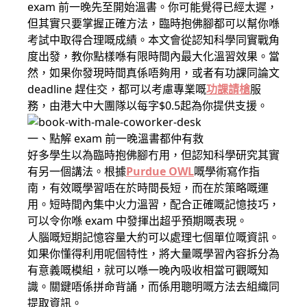
exam 前一晚先至開始溫書。你可能覺得已經太遲，
但其實只要掌握正確方法，臨時抱佛腳都可以幫你喺
考試中取得合理嘅成績。本文會從認知科學同實戰角
度出發，教你點樣喺有限時間內最大化溫習效果。當
然，如果你發現時間真係唔夠用，或者有功課同論文
deadline 趕住交，都可以考慮專業嘅
功課請槍
服
務，由港大中大團隊以每字$0.5起為你提供支援。
一、點解 exam 前一晚溫書都仲有救
好多學生以為臨時抱佛腳冇用，但認知科學研究其實
有另一個講法。根據
Purdue OWL
嘅學術寫作指
南，有效嘅學習唔在於時間長短，而在於策略嘅運
用。短時間內集中火力溫習，配合正確嘅記憶技巧，
可以令你喺 exam 中發揮出超乎預期嘅表現。
人腦嘅短期記憶容量大約可以處理七個單位嘅資訊。
如果你懂得利用呢個特性，將大量嘅學習內容拆分為
有意義嘅模組，就可以喺一晚內吸收相當可觀嘅知
識。關鍵唔係拼命背誦，而係用聰明嘅方法去組織同
提取資訊。