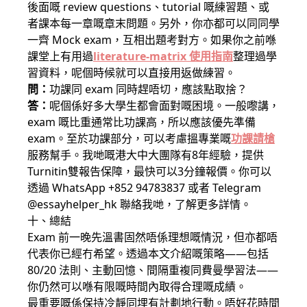
後面嘅 review questions、tutorial 嘅練習題、或
者課本每一章嘅章末問題。另外，你亦都可以同同學
一齊 Mock exam，互相出題考對方。如果你之前喺
課堂上有用過
literature-matrix 使用指南
整理過學
習資料，呢個時候就可以直接用返做練習。
問：
功課同 exam 同時趕唔切，應該點取捨？
答：
呢個係好多大學生都會面對嘅困境。一般嚟講，
exam 嘅比重通常比功課高，所以應該優先準備
exam。至於功課部分，可以考慮搵專業嘅
功課請槍
服務幫手。我哋嘅港大中大團隊有8年經驗，提供
Turnitin雙報告保障，最快可以3分鐘報價。你可以
透過 WhatsApp +852 94783837 或者 Telegram
@essayhelper_hk 聯絡我哋，了解更多詳情。
十、總結
Exam 前一晚先溫書固然唔係理想嘅情況，但亦都唔
代表你已經冇希望。透過本文介紹嘅策略——包括
80/20 法則、主動回憶、間隔重複同費曼學習法——
你仍然可以喺有限嘅時間內取得合理嘅成績。
最重要嘅係保持冷靜同埋有計劃地行動。唔好花時間