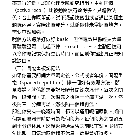
率其實好低。認知心理學嘅研究指出，主動回憶
（active recall）比被動閱讀有效得多。具體做法
係：合上你嘅筆記，試下憑記憶寫出或者講出某個主
題嘅內容。寫唔出嘅部分，就係你仲未掌握嘅地方，
需要重點加強。
呢個方法聽落好似好 basic，但佢嘅效果係經過大量
實驗驗證嘅。比起不停 re-read notes，主動回憶可
以令你嘅記憶保持更長時間，而且幫你搵出真正嘅知
識缺口。
（三）間隔重複記憶法
如果你需要記誦大量嘅定義、公式或者年份，間隔重
複（spaced repetition）係一個好有效嘅方法。簡
單嚟講，就係將需要記嘅嘢分開幾次溫習，每次之間
隔一段時間。第一次溫完之後隔十分鐘再溫一次，然
後隔三十分鐘再溫，然後隔一個鐘再溫。
即使你只有一晚嘅時間，都可以運用呢個原則。將四
個鐘頭嘅溫習時間分為幾個段落，每個段落之間留五
到十分鐘休息，然後返轉頭溫習之前嘅重點。呢個方
法比起一口氣讀四個鐘不休息，效果會好得多。