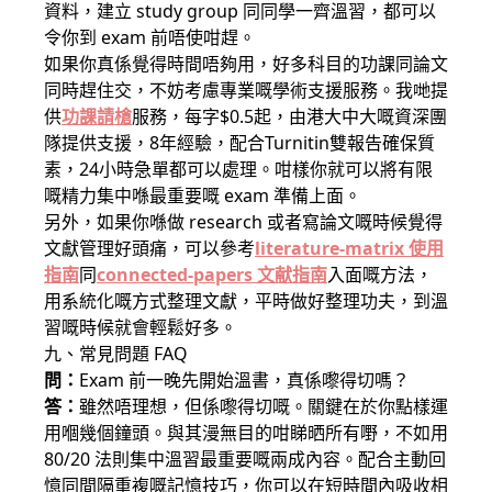
資料，建立 study group 同同學一齊溫習，都可以
令你到 exam 前唔使咁趕。
如果你真係覺得時間唔夠用，好多科目的功課同論文
同時趕住交，不妨考慮專業嘅學術支援服務。我哋提
供
功課請槍
服務，每字$0.5起，由港大中大嘅資深團
隊提供支援，8年經驗，配合Turnitin雙報告確保質
素，24小時急單都可以處理。咁樣你就可以將有限
嘅精力集中喺最重要嘅 exam 準備上面。
另外，如果你喺做 research 或者寫論文嘅時候覺得
文獻管理好頭痛，可以參考
literature-matrix 使用
指南
同
connected-papers 文献指南
入面嘅方法，
用系統化嘅方式整理文獻，平時做好整理功夫，到溫
習嘅時候就會輕鬆好多。
九、常見問題 FAQ
問：
Exam 前一晚先開始溫書，真係嚟得切嗎？
答：
雖然唔理想，但係嚟得切嘅。關鍵在於你點樣運
用嗰幾個鐘頭。與其漫無目的咁睇晒所有嘢，不如用
80/20 法則集中溫習最重要嘅兩成內容。配合主動回
憶同間隔重複嘅記憶技巧，你可以在短時間內吸收相