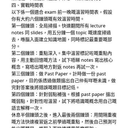
四、實戰時間表
以下係一個適合 exam 前一晚嘅溫習時間表，假設
你有大約六個鐘頭嘅有效溫習時間。
第一個鐘頭：全局掃描。快速翻閱所有 lecture
notes 同 slides，用五分鐘一個 topic 嘅速度掃過
去，喺腦入面建立知識地圖，同時標記最重要嘅部
分。
第二個鐘頭：重點深入。集中溫習標記咗嘅重點內
容，用主動回憶嘅方法，試下唔睇 notes 寫出核心
概念，寫唔出嘅地方對返 notes 再試一次。
第三個鐘頭：做 Past Paper。計時做一份 past
paper，目的係透過做題搵出自己仲有咩嘢未識，做
完對答案後將錯誤嘅題目標記低。
第四個鐘頭：針對弱點補強。根據 past paper 搵出
嘅弱點，針對性咁溫習，試下將唔識嘅概念用自己嘅
語言解釋一次。
休息半個鐘頭之後，進入最後兩個鐘頭：用間隔重複
嘅方法快速複習返之前學過嘅重點，然後自己預測可