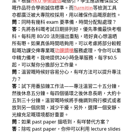
策。根據
HKU 學術誠信
嘅指引，學生應該確保提交
嘅作品符合學術誠信標準。而
Turnitin
等檢測工具
亦都廣泛被大專院校採用，用以確保作品嘅原創性。
問：
同時有幾科 exam 要準備，時間分配點處理？
答：
先將各科嘅考試日期排列好，優先準備最快考嗰
科。每科用 80/20 法則搵出重點，唔好貪心想溫晒
所有嘢。如果真係時間唔夠用，可以考慮將部分較輕
鬆嘅功課交俾專業嘅
功課請槍
服務處理，令你可以集
中精力備考。我哋提供24小時急單服務，每字$0.5
起，可以幫你分擔部分工作量。
問：
溫習嘅時候好容易分心，有咩方法可以提升專注
力？
答：
試下用番茄鐘工作法——專注溫習二十五分鐘，
然後休息五分鐘。每四個循環之後休息長啲，大約十
五到三十分鐘。溫習嘅時候將手機調到飛行模式或者
放到另一個房間，減少干擾。另外，選擇一個安靜、
光線充足嘅環境都好重要。
問：
如果 past paper 搵唔到，有咩替代方案？
答：
除咗 past paper，你仲可以利用 lecture slides