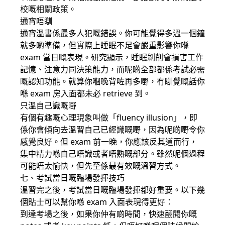
校嘅相關政策。
通宵唔瞓
通宵溫書係最多人犯嘅錯誤。你可能覺得多溫一個鐘
就多啲準備，但實際上睡眠不足會嚴重影響你喺
exam 當日嘅表現。研究顯示，睡眠剝削會損害工作
記憶、注意力同決策能力，而呢啲全部都係考試必需
嘅認知功能。就算你嗰晚背咗再多嘢，冇瞓覺嘅話你
喺 exam 房入面都未必 retrieve 到。
只溫自己識嘅嘢
有個有趣嘅心理現象叫做「fluency illusion」，即
係你會傾向去溫習自己已經識嘅嘢，因為呢啲嘢令你
感覺良好。但 exam 前一晚，你應該反其道而行，
集中精力喺自己唔識或者唔熟嘅部分。雖然呢個過程
可能唔太愉快，但先至係最有效嘅溫習方式。
七、考試當日嘅臨場發揮技巧
溫習完之後，考試當日嘅臨場發揮都好重要。以下幾
個貼士可以幫你喺 exam 入面表現得更好：
到達考場之後，如果你仲有啲時間，快速翻閱你嘅