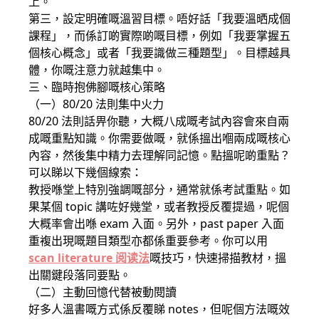
上。
第三，設定明確嘅溫習目標。唔好話「我要溫晒成個
課程」，而係訂啲實際啲嘅目標，例如「我要掌握五
個核心概念」或者「我要識做三種題型」。目標越具
體，你嘅注意力就越集中。
三、臨時抱佛腳嘅核心策略
（一）80/20 法則集中火力
80/20 法則話畀你聽，大概八成嘅考試內容會來自兩
成嘅重點知識。你需要做嘅，就係搵出嗰兩成嘅核心
內容，然後集中精力去理解同記憶。點搵呢啲重點？
可以睇以下幾個線索：
教授喺堂上特別強調嘅部分，通常就係考試重點。如
果某個 topic 講咗好幾堂，或者教授反覆提過，呢個
大概率會出喺 exam 入面。另外，past paper 入面
重複出現嘅題目類型亦都係重要參考。你可以用
scan literature 阅读法
嘅技巧，快速掃描教材，搵
出關鍵段落同要點。
（二）主動回憶代替被動閱讀
好多人溫書嘅方式係反覆睇 notes，但呢個方法嘅效