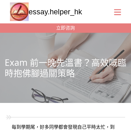
essay.helper_hk
立即咨詢
Exam 前一晚先溫書？高效嘅臨
時抱佛腳過關策略
每到學期尾，好多同學都會發現自己平時太忙，到