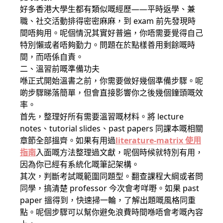
好多香港大學生都有類似嘅經歷——平時返學、兼
職、社交活動排得密密麻麻，到 exam 前先發現時
間唔夠用。呢個情況其實好普遍，你唔需要覺得自己
特別懶或者唔夠勤力。問題在於點樣善用剩餘嘅時
間，而唔係自責。
二、溫習前嘅準備功夫
喺正式開始溫書之前，你需要做好幾個準備步驟。呢
啲步驟睇落簡單，但會直接影響你之後幾個鐘頭嘅效
率。
首先，整理好所有需要溫習嘅材料。將 lecture
notes、tutorial slides、past papers 同課本嘅相關
章節全部搵齊。如果有用過
literature-matrix 使用
指南
入面嘅方法整理過文獻，呢個時候就特別有用，
因為你已經有系統化嘅筆記架構。
其次，判斷考試嘅範圍同題型。翻查課程大綱或者問
同學，搞清楚 professor 今次會考咩嘢。如果 past
paper 搵得到，快速掃一輪，了解出題嘅風格同重
點。呢個步驟可以幫你避免浪費時間喺唔會考嘅內容