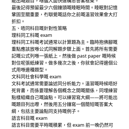
能出嘅題目，喺腦入面快速構思答案框架。
最後記得預留最少六個鐘頭嘅睡眠時間。睡眠對記憶
鞏固至關重要，冇瞓覺嘅話你之前嘅溫習效果會大打
折扣。
五、唔同科目嘅針對性策略
理科同工科嘅 exam
理科同工科嘅考試通常以計算題為主。臨時抱佛腳嘅
重點應該放喺公式同解題步驟上面。首先將所有需要
記嘅公式列喺一張紙上，然後做 past paper 嘅時候
對住呢張紙練習。做多幾次之後，你就會記得邊個公
式用喺邊種題型。
文科同社會科學嘅 exam
文科考試通常需要論述同分析能力。溫習嘅時候唔好
死背書，而係要理解各個概念之間嘅關係，同埋練習
點樣組織自己嘅論點。可以練習寫大綱——將可能出
嘅題目列出嚟，然後用五分鐘寫一個簡短嘅答案大
綱，包括主要論點同支持嘅例子。
語言科目嘅 exam
語言科目需要平時嘅積累，但 exam 前一晚仍然可