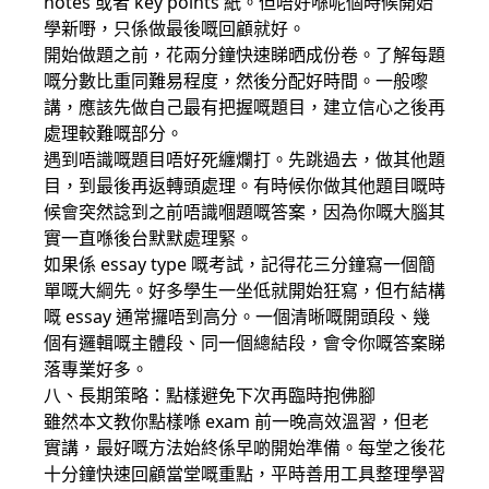
notes 或者 key points 紙。但唔好喺呢個時候開始
學新嘢，只係做最後嘅回顧就好。
開始做題之前，花兩分鐘快速睇晒成份卷。了解每題
嘅分數比重同難易程度，然後分配好時間。一般嚟
講，應該先做自己最有把握嘅題目，建立信心之後再
處理較難嘅部分。
遇到唔識嘅題目唔好死纏爛打。先跳過去，做其他題
目，到最後再返轉頭處理。有時候你做其他題目嘅時
候會突然諗到之前唔識嗰題嘅答案，因為你嘅大腦其
實一直喺後台默默處理緊。
如果係 essay type 嘅考試，記得花三分鐘寫一個簡
單嘅大綱先。好多學生一坐低就開始狂寫，但冇結構
嘅 essay 通常攞唔到高分。一個清晰嘅開頭段、幾
個有邏輯嘅主體段、同一個總結段，會令你嘅答案睇
落專業好多。
八、長期策略：點樣避免下次再臨時抱佛腳
雖然本文教你點樣喺 exam 前一晚高效溫習，但老
實講，最好嘅方法始終係早啲開始準備。每堂之後花
十分鐘快速回顧當堂嘅重點，平時善用工具整理學習