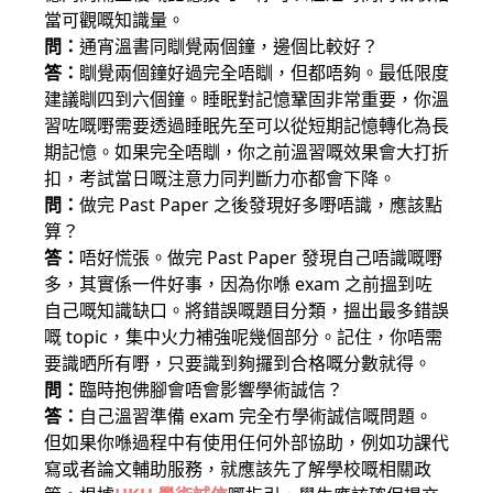
當可觀嘅知識量。
問：
通宵溫書同瞓覺兩個鐘，邊個比較好？
答：
瞓覺兩個鐘好過完全唔瞓，但都唔夠。最低限度
建議瞓四到六個鐘。睡眠對記憶鞏固非常重要，你溫
習咗嘅嘢需要透過睡眠先至可以從短期記憶轉化為長
期記憶。如果完全唔瞓，你之前溫習嘅效果會大打折
扣，考試當日嘅注意力同判斷力亦都會下降。
問：
做完 Past Paper 之後發現好多嘢唔識，應該點
算？
答：
唔好慌張。做完 Past Paper 發現自己唔識嘅嘢
多，其實係一件好事，因為你喺 exam 之前搵到咗
自己嘅知識缺口。將錯誤嘅題目分類，搵出最多錯誤
嘅 topic，集中火力補強呢幾個部分。記住，你唔需
要識晒所有嘢，只要識到夠攞到合格嘅分數就得。
問：
臨時抱佛腳會唔會影響學術誠信？
答：
自己溫習準備 exam 完全冇學術誠信嘅問題。
但如果你喺過程中有使用任何外部協助，例如功課代
寫或者論文輔助服務，就應該先了解學校嘅相關政