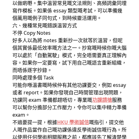
以做啲嘢。集中溫習常見嘅文法規則、高頻詞彙同埋
寫作模板。如果係 essay 類型嘅考試，可以準備幾
個萬用嘅例子同句式，到時候靈活運用。
六、幾種常見嘅錯誤溫習方式
不停 Copy Notes
好多人以為將 notes 重新抄一次就等於溫習，但呢
個其實係最低效率嘅方法之一。抄寫嘅時候你嘅大腦
可以處於「自動駕駛」模式，完全唔需要真正理解內
容。如果你一定要寫，試下用自己嘅語言重新組織，
而唔係逐字抄錄。
同時處理多個 Task
可能你喺溫書嘅時候仲有其他功課要交，例如 essay
或者 report。如果你發現自己時間管理出現問題，
功課同 exam 準備都趕唔切，專業嘅
功課請槍
服務
可以幫你分擔部分工作壓力，令你可以集中精力準備
exam。
不過要提一提，根據
HKU 學術誠信
嘅指引，提交他
人嘅作品當作自己嘅功課係違反學術誠信嘅行為。所
以使用任何學術相關服務之前，都應該先了解清楚學