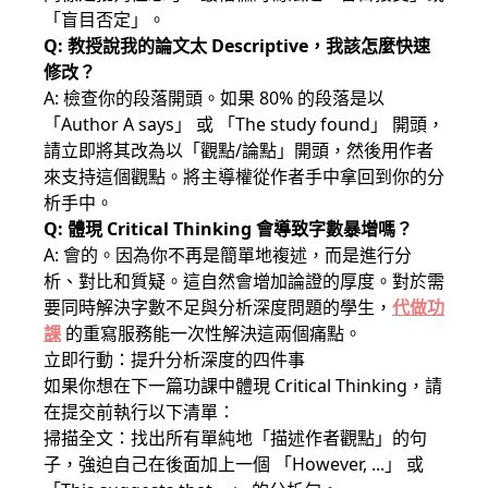
「盲目否定」。
Q: 教授說我的論文太 Descriptive，我該怎麼快速
修改？
A: 檢查你的段落開頭。如果 80% 的段落是以
「Author A says」 或 「The study found」 開頭，
請立即將其改為以「觀點/論點」開頭，然後用作者
來支持這個觀點。將主導權從作者手中拿回到你的分
析手中。
Q: 體現 Critical Thinking 會導致字數暴增嗎？
A: 會的。因為你不再是簡單地複述，而是進行分
析、對比和質疑。這自然會增加論證的厚度。對於需
要同時解決字數不足與分析深度問題的學生，
代做功
課
的重寫服務能一次性解決這兩個痛點。
立即行動：提升分析深度的四件事
如果你想在下一篇功課中體現 Critical Thinking，請
在提交前執行以下清單：
掃描全文：找出所有單純地「描述作者觀點」的句
子，強迫自己在後面加上一個 「However, ...」 或