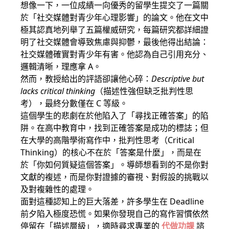
想像一下，一位成績一向優秀的留學生提交了一篇關
於「社交媒體對青少年心理影響」的論文。他在文中
極其認真地列舉了五篇權威研究，每篇研究都詳細證
明了社交媒體會導致焦慮與抑鬱，最後他得出結論：
社交媒體確實對青少年有害。他認為自己引用充分、
邏輯清晰，理應拿 A。
然而，教授給出的評語卻讓他心碎：
Descriptive but
lacks critical thinking
（描述性強但缺乏批判性思
考），最終分數僅在 C 等級。
這個學生的悲劇在於他陷入了「尋找正確答案」的陷
阱。在高中教育中，找到正確答案是成功的標誌；但
在大學的高階學術寫作中，批判性思考（Critical
Thinking）的核心不在於「答案是什麼」，而是在
於「你如何質疑這個答案」。導師想看到的不是你對
文獻的複述，而是你對證據的審視、對假設的挑戰以
及對複雜性的處理。
面對這種認知上的巨大落差，許多學生在 Deadline
前夕陷入極度恐慌。如果你發現自己的寫作習慣依然
停留在「描述層級」，適時尋求專業的
代做功課
諮