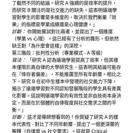
了截然不同的結論。研究 A 強調的是效率的提升，
而研究 B 關注的是社交能力的缺失。這表明遠端學
習對學生的影響是多維度的，取決於我們衡量『效
果』的指標是學業成績還是心理健康。」
診斷：
你開始嘗試對比兩者，並提出了一個維度
（學業 vs 心理）。這已經有了分析的雛形，但依然
缺乏對「為什麼會這樣」的深挖。
第三階段：批判性分析（專業模式 - A 等級）
寫法：
「研究 A 認為遠端學習提高了效率，但其樣
本僅限於高自律的大學研究生，這表明其結論可能存
在『倖存者偏差』，不能推廣至所有年齡層。相比之
下，研究 B 在初中生樣本中發現的社交能力下降，
揭示了遠端學習對不同認知發展階段的學生具有差異
化影響。這說明遠端學習的有效性並非由技術本身決
定，而是在於個體的自律程度與社交需求之間的平
衡。」
診斷：
這才是導師想看到的！你質疑了研究 A 的樣
本代表性 - 對比了不同年齡層 - 提出了一個更深層的
解釋（自律度 vs 社交需求）。這就是 Critical