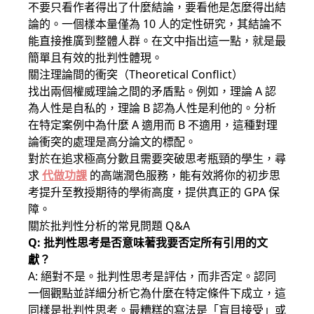
不要只看作者得出了什麼結論，要看他是怎麼得出結
論的。一個樣本量僅為 10 人的定性研究，其結論不
能直接推廣到整體人群。在文中指出這一點，就是最
簡單且有效的批判性體現。
關注理論間的衝突（Theoretical Conflict）
找出兩個權威理論之間的矛盾點。例如，理論 A 認
為人性是自私的，理論 B 認為人性是利他的。分析
在特定案例中為什麼 A 適用而 B 不適用，這種對理
論衝突的處理是高分論文的標配。
對於在追求極高分數且需要突破思考瓶頸的學生，尋
求
代做功課
的高端潤色服務，能有效將你的初步思
考提升至教授期待的學術高度，提供真正的 GPA 保
障。
關於批判性分析的常見問題 Q&A
Q: 批判性思考是否意味著我要否定所有引用的文
獻？
A: 絕對不是。批判性思考是評估，而非否定。認同
一個觀點並詳細分析它為什麼在特定條件下成立，這
同樣是批判性思考。最糟糕的寫法是「盲目接受」或