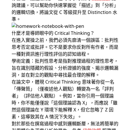
詢建議，可以幫助你快速掌握從「描述」到「分析」
的邏輯切換，將論文從 C 等級提升至 Distinction 水
準。
什麼才是導師眼中的 Critical Thinking？
在進入實操之前，我們必須先廓清一個誤區：批判性
思考否定或批評。它不是要求你反對所有作者，而是
一種對資訊進行理性評估的認知過程。
學術定義：批判性思考是指對推理過程的理性思考，
旨在識別隱藏的假設、分析證據的強度、揭示邏輯漏
洞，並在對立的觀點中尋找最合理的解釋。
在論文中，體現 Critical Thinking 意味著你從一名
「傳聲筒」（僅複述他人觀點）轉變為一名「評判
者」（評估他人觀點）。例如，當你引用一個理論
時，你不能僅僅說「這個理論認為 X」，而應說「雖
然這個理論在 Y 環境下能解釋 X，但它忽略了 Z 因
素，這導致其在 A 情況下失效」。
對於那些在撰寫過程中感到邏輯斷層，無法將簡單的