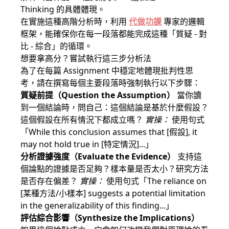
Thinking 的具體體現。
在實施這種高階分析時，利用
代做功課
專家的邏輯
框架，能確保你在每一段落都能完成這種「質疑 - 對
比 - 綜合」的循環。
想要拿高分？嘗試執行這三步分析法
為了在每篇 Assignment 中穩定地體現批判性思
考，請在撰寫每個主要段落時強制執行以下步驟：
質疑前提（Question the Assumption）
當你讀
到一個結論時，問自己：這個結論是基於什麼假設？
這個假設在所有情況下都成立嗎？
實操：
使用句式
「While this conclusion assumes that [假設], it
may not hold true in [特定情況]...」
分析證據強度（Evaluate the Evidence）
支持這
個論點的證據是否足夠？樣本量是否太小？研究方法
是否存在偏差？
實操：
使用句式「The reliance on
[某種方法/小樣本] suggests a potential limitation
in the generalizability of this finding...」
評估綜合影響（Synthesize the Implications）