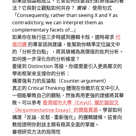
如果這個論點成立，它會如何改變我們對原理論的看
法？它與對立觀點如何共存？
實操：
使用句式
「Consequently, rather than seeing X and Y as
contradictory, we can interpret them as
complementary facets of...」
如果你在執行這三步時感到邏輯卡殼，適時尋求
代
做功課
的專家諮詢建議，能幫助你精準定位論文中
的「分析空白點」，將其填補為高價值的批判分析。
如何進一步深化你的分析維度？
要達到 Distinction 等級，你還需要引入更高層次的
學術框架來支撐你的分析：
構建強有力的反論點（Counter-argument）
真正的 Critical Thinking 體現在你敢於在文中引入
一個能擊敗自己的觀點，然後再用更強的證據將其擊
敗。可以參考
香港城市大學（CityU）關於論說文
（Argumentative Essay）的撰寫資源
，學習如何
構建「反論 - 反駁 - 重新強化」的邏輯鏈條。這會向
教授證明你對該主題有極其全面的掌握。
審視研究方法的局限性