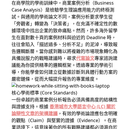
在商學院的學術訓練中，商業案例分析（Business
Case Analysis）是檢驗學生理論應用能力的終極測
試。與通用的學術論文不同，案例分析要求學生從
「旁觀者」轉變為「決策者」，在充滿不確定性的數
據環境中找出企業的致命痛點。然而，許多海外留學
生在面對數十頁的案例材料與迫近的 Deadline 時，
往往會陷入「描述過多、分析不足」的泥淖，導致報
告邏輯斷層。當你感到難以將複雜的市場現象轉化為
具備說服力的戰略建議時，尋求
代寫論文
專家諮詢建
議能為你提供精準的邏輯框架。透過專業的學術引
導，你能學會如何建立從數據診斷到具體行動方案的
嚴密鏈條，從而大幅提升報告的專業維度。
核心學術標準 (Core Standards)
一份卓越的商業案例分析報告必須具備高度的結構性
與證據支持。根據
香港城市大學語言中心 (LC) 關於
論辯性文章的架構建議
，有效的學術論證應包含明確
的觀點（Claim）與堅實的證據（Evidence）。在商
業語境下，這意味著你的所有戰略建議都必須源自於