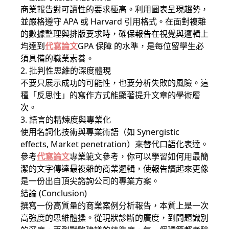
商業報告對可讀性的要求極高。利用圖表呈現趨勢，
並嚴格遵守 APA 或 Harvard 引用格式。在面對複雜
的數據整理與排版要求時，確保報告在視覺與邏輯上
均達到
代寫論文
GPA 保障 的水準，是每位留學生必
須具備的職業素養。
2. 批判性思維的深度體現
不要只展示成功的可能性，也要分析失敗的風險。這
種「反思性」的寫作方式能顯著提升文章的學術層
次。
3. 語言的精煉度與專業化
使用名詞化技術與專業術語（如 Synergistic
effects, Market penetration）來替代口語化表達。
參考
代寫論文
專業範文參考，你可以學習如何用最簡
潔的文字傳達最複雜的商業邏輯，使報告讀起來更像
是一份出自頂尖諮詢公司的專業方案。
結論 (Conclusion)
撰寫一份高質量的商業案例分析報告，本質上是一次
高強度的思維體操。從現狀診斷的廣度，到問題識別