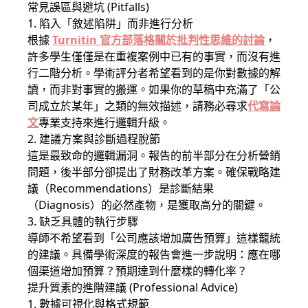
常見誤區與避坑 (Pitfalls)
1. 陷入「敘述陷阱」而非進行分析
根據
Turnitin 官方部落格關於批判性思維的討論
，
許多學生僅僅是在重複案例中已有的事實，而沒有進
行二階分析。學術評分者希望看到的是你對數據的解
讀，而非對事實的搬運。如果你的草稿中充滿了「公
司成立於某年」之類的無效描述，請務必尋求
代寫論
文
專業支持來進行邏輯升級。
2. 建議方案與診斷過程脫節
這是最致命的邏輯漏洞。報告的前半部分在分析營銷
問題，後半部分卻提出了財務改革方案。確保戰略建
議（Recommendations）是診斷結果
（Diagnosis）的必然產物，是獲取高分的關鍵。
3. 缺乏具體的執行步驟
導師不希望看到「公司應該增加廣告預算」這樣籠統
的建議。具備學術深度的報告會進一步說明：應在哪
個渠道增加預算？預期達到什麼樣的轉化率？
提升質素的進階建議 (Professional Advice)
1. 數據可視化與格式規範