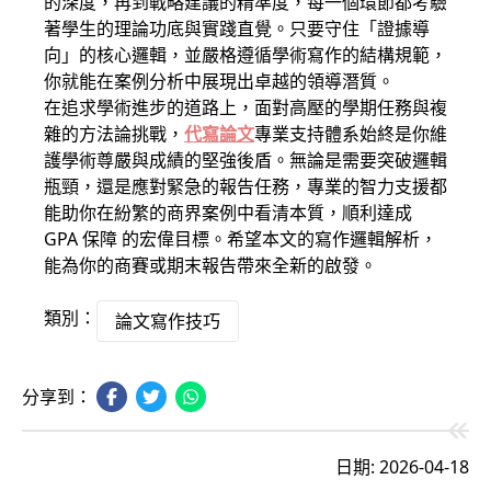
的深度，再到戰略建議的精準度，每一個環節都考驗
著學生的理論功底與實踐直覺。只要守住「證據導
向」的核心邏輯，並嚴格遵循學術寫作的結構規範，
你就能在案例分析中展現出卓越的領導潛質。
在追求學術進步的道路上，面對高壓的學期任務與複
雜的方法論挑戰，
代寫論文
專業支持體系始終是你維
護學術尊嚴與成績的堅強後盾。無論是需要突破邏輯
瓶頸，還是應對緊急的報告任務，專業的智力支援都
能助你在紛繁的商界案例中看清本質，順利達成
GPA 保障 的宏偉目標。希望本文的寫作邏輯解析，
能為你的商賽或期末報告帶來全新的啟發。
類別：
論文寫作技巧
分享到：
日期: 2026-04-18