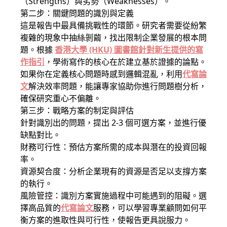
（Strengths）與劣勢（Weaknesses）。
第二步：關鍵問題的識別與定義
這是報告中最具備挑戰性的環節。研究者需要從紛繁
複雜的現象中抽絲剝繭，找出限制企業發展的根本問
題。根據
香港大學 (HKU) 圖書館針對新生提供的寫
作指引
，學術寫作的核心在於建立基於證據的論點。
如果你在定義核心問題時感到邏輯混亂，利用
代寫論
文
解決效率問題，能讓專家協助你進行問題樹分析，
確保研究重心不偏離。
第三步：戰略方案的制定與評估
針對識別出的問題，提出 2-3 個可選方案，並進行優
缺點對比。
財務可行性：預估方案所需的成本與潛在的投資回報
率。
資源契合度：分析企業現有的資源是否足以支撐方案
的執行。
風險管控：識別方案實施過程中可能遇到的阻礙。選
擇高品質的
代寫論文
服務，可以學習專業顧問如何平
衡方案的進取性與可行性，使報告更具說服力。