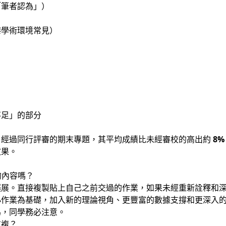
「筆者認為」）
港學術環境常見）
不足」的部分
，經過同行評審的期末專題，其平均成績比未經審校的高出約
8%
效果。
業的內容嗎？
展。直接複製貼上自己之前交過的作業，如果未經重新詮釋和深化，
是：以小作業為基礎，加入新的理論視角、更豐富的數據支撐和更深入
為，同學務必注意。
重複？