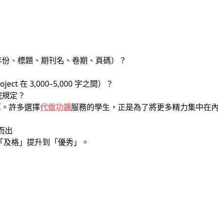
、年份、標題、期刊名、卷期、頁碼）？
？
ject 在 3,000–5,000 字之間）？
院規定？
算。許多選擇
代做功課
服務的學生，正是為了將更多精力集中在
而出
ct 從「及格」提升到「優秀」。