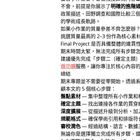
不會，前提是你展示了
明確的進階
政策描述、田野調查和國際比較三
的學術成長軌跡。
如果小作業的質量參差不齊怎麼辦
挑選質量最高的 2–3 份作為核
Final Project 是否具備整體的連
期末時間太緊，無法完成所有步驟
建議優先完成「步驟二（確定主題
做功課
服務，讓你專注於核心內容
總結
期末專題並不需要從零開始。透過
顧本文的 5 個核心步驟：
盤點素材
— 集中整理所有小作業和
確定主題
— 找出連接各作業的貫穿
深度擴展
— 從描述升級到分析，加
規範格式
— 確保學術引用和排版符
審校潤色
— 經過結構、語言、數據
無論你是選擇獨立完成所有步驟，