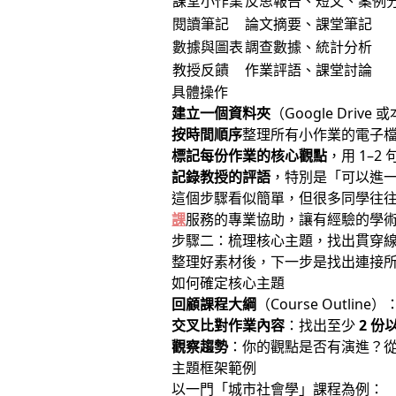
課堂小作業
反思報告、短文、案例
閱讀筆記
論文摘要、課堂筆記
數據與圖表
調查數據、統計分析
教授反饋
作業評語、課堂討論
具體操作
建立一個資料夾
（Google Drive
按時間順序
整理所有小作業的電子
標記每份作業的核心觀點
，用 1–
記錄教授的評語
，特別是「可以進
這個步驟看似簡單，但很多同學往
課
服務的專業協助，讓有經驗的學
步驟二：梳理核心主題，找出貫穿
整理好素材後，下一步是找出連接
如何確定核心主題
回顧課程大綱
（Course Outli
交叉比對作業內容
：找出至少
2 份
觀察趨勢
：你的觀點是否有演進？
主題框架範例
以一門「城市社會學」課程為例：