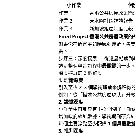
小作業
個
作業 1
香港公共房屋政策簡
作業 2
天水圍社區訪談報告
作業 3
新加坡組屋制度比較
Final Project
香港公共房屋政策的
如果你在確定主題時感到迷茫，專
點。
步驟三：深度擴展 — 從淺層描述到
這是整個整合過程中
最關鍵
的一步。
深度擴展的 3 個維度
1. 理論深度
引入至少
2–3 個
學術理論來解釋你
例如：從「描述公共房屋現狀」升
2. 證據深度
小作業中可能只有 1–2 個例子，Fina
增加政府統計數據、學術期刊研究
每個主要論點至少配備
1 個具體數
3. 批判深度