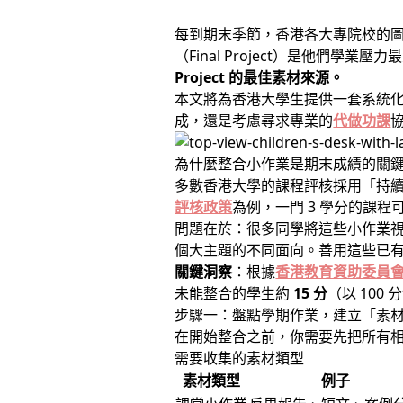
每到期末季節，香港各大專院校的圖
（Final Project）是他們
Project 的最佳素材來源。
本文將為香港大學生提供一套系統化
成，還是考慮尋求專業的
代做功課
為什麼整合小作業是期末成績的關
多數香港大學的課程評核採用「持續性評估
評核政策
為例，一門 3 學分的課程
問題在於：很多同學將這些小作業
個大主題的不同面向。善用這些已
關鍵洞察
：根據
香港教育資助委員會
未能整合的學生約
15 分
（以 100
步驟一：盤點學期作業，建立「素
在開始整合之前，你需要先把所有
需要收集的素材類型
素材類型
例子