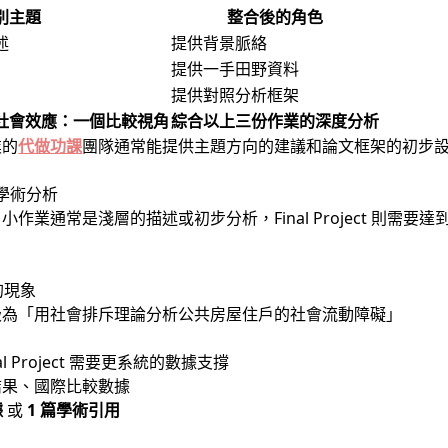
別主題
整合後的角色
述
提供背景脈絡
提供一手田野資料
提供對照分析框架
社會效應：一個比較視角
綜合以上三份作業的深度分析
業的
代做功課
團隊通常能提供主題方向的建議和論文框架的初步
學術分析
小作業通常是淺層的描述或初步分析，Final Project 則需要
的現象
級為「用社會排斥理論分析公共房屋住戶的社會流動障礙」
l Project 需要更系統的數據支撐
結果、國際比較數據
據
或
1 篇學術引用