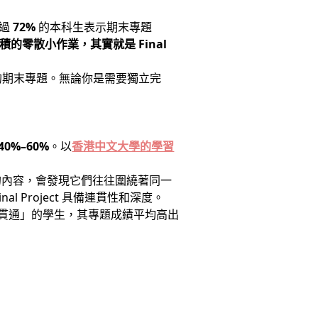
超過
72%
的本科生表示期末專題
積的零散小作業，其實就是 Final
的期末專題。無論你是需要獨立完
40%–60%
。以
香港中文大學的學習
的內容，會發現它們往往圍繞著同一
l Project 具備連貫性和深度。
會貫通」的學生，其專題成績平均高出