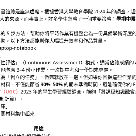
書館總是座無虛席。根據香港大學教育學院 2024 年的調查，
學業壓力最大的來源。而事實上，許多學生忽略了一個重要策略：
學期中累
的 5 步方法，幫助你將平時作業有機整合為一份具備學術深度
協助，以下方法都能幫你大幅提升效率和作品質量。
鍵
」（Continuous Assessment）模式，通常佔總成績的
可能包含 3–4 份小作業、一次期中考和一份期末專題。
視為「獨立的任務」，做完就放在一邊。但如果你回顧這些作業
有材料，不僅能節省
30%–50%
的期末準備時間，還能確保你的 Fina
（UGC）
2023 年的學生學習經驗調查，能夠「將課程知識融
 分制計算）。
材庫」
相關材料集中起來：
用途