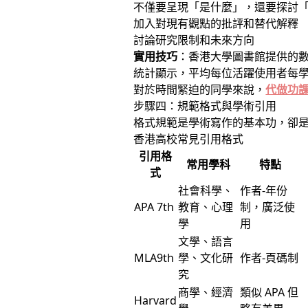
不僅要呈現「是什麼」，還要探討
加入對現有觀點的批評和替代解釋
討論研究限制和未來方向
實用技巧
：香港大學圖書館提供的
統計顯示，平均每位活躍使用者每
對於時間緊迫的同學來說，
代做功
步驟四：規範格式與學術引用
格式規範是學術寫作的基本功，卻
香港高校常見引用格式
引用格
常用學科
特點
式
社會科學、
作者-年份
APA 7th
教育、心理
制，廣泛使
學
用
文學、語言
MLA9th
學、文化研
作者-頁碼制
究
商學、經濟
類似 APA 但
Harvard