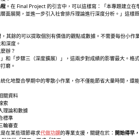
過程
。在 Final Project 的引言中，可以這樣寫：「本專題
個層面展開，並進一步引入社會排斥理論進行深度分析。」這樣
？
心素材，其餘的可以提取個別有價值的觀點或數據。不需要每份小作
貫性和深度。
怎麼辦？
）」和「步驟三（深度擴展）」，這兩步對成績的影響最大。格
的打磨。
系統化地整合學期中的零散小作業，你不僅能節省大量時間，還
相關資料
線索
入理論和數據
合標準
三輪審查
還是在某些環節尋求
代做功課
的專業支援，關鍵在於：
開始得早