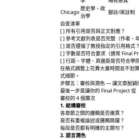
學
略有差異
歷史學、政
Chicago
腳註/尾註制
治學
自查清單
[ ] 所有引用是否與正文對應？
[ ] 參考文獻列表是否完整（作者
[ ] 是否遵循了教授指定的引用格式
[ ] 字數是否符合要求（通常 Final Pro
[ ] 行距、字體、頁邊距是否符合學
在格式調整上花費大量時間並不划
式細節。
步驟五：審校與潤色 — 讓文章脫穎
最後一步是讓你的 Final Proje
審校的 4 個層次
1. 結構審校
各章節之間的邏輯是否連貫？
是否有重複論述或邏輯跳躍？
每段是否都有明確的主題句？
2. 語言潤色