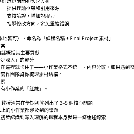
分析
提供論點和初步分析
提供理論框架和引用來源
支撐論證，增加說服力
指導修改方向，避免重複錯誤
 或本地皆可），命名為「課程名稱 + Final Project 素材」
檔案
2 句話概括其主要貢獻
一步深入」的部分
往在這裡就卡住了——小作業格式不統一、內容分散。如果遇到
術寫作團隊幫你梳理素材結構。
線索
所有小作業的「紅線」。
ne）：教授通常在學期初就列出了 3–5 個核心問題
以上
的小作業都涉及到的議題
從初步認識到深入理解的過程本身就是一條論述線索