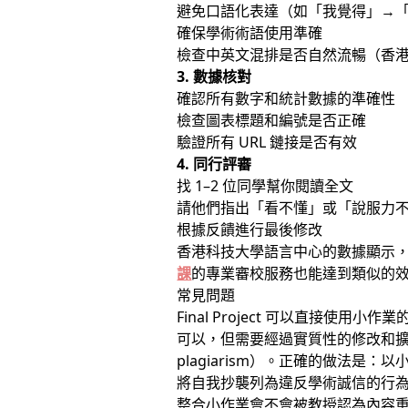
避免口語化表達（如「我覺得」→
確保學術術語使用準確
檢查中英文混排是否自然流暢（香
3. 數據核對
確認所有數字和統計數據的準確性
檢查圖表標題和編號是否正確
驗證所有 URL 鏈接是否有效
4. 同行評審
找 1–2 位同學幫你閱讀全文
請他們指出「看不懂」或「說服力
根據反饋進行最後修改
香港科技大學語言中心的數據顯示
課
的專業審校服務也能達到類似的
常見問題
Final Project 可以直接使用小作
可以，但需要經過實質性的修改和擴
plagiarism）。正確的做法
將自我抄襲列為違反學術誠信的行
整合小作業會不會被教授認為內容