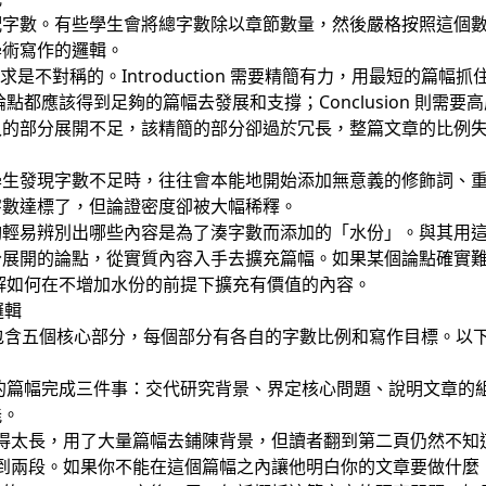
配字數。有些學生會將總字數除以章節數量，然後嚴格按照這個
學術寫作的邏輯。
的需求是不對稱的。Introduction 需要精簡有力，用最短的
一個論點都應該得到足夠的篇幅去發展和支撐；Conclusion 則
入的部分展開不足，該精簡的部分卻過於冗長，整篇文章的比例
學生發現字數不足時，往往會本能地開始添加無意義的修飾詞、
字數達標了，但論證密度卻被大幅稀釋。
夠輕易辨別出哪些內容是為了湊字數而添加的「水份」。與其用
分展開的論點，從實質內容入手去擴充篇幅。如果某個論點確實
解如何在不增加水份的前提下擴充有價值的內容。
邏輯
t 通常包含五個核心部分，每個部分有各自的字數比例和寫作目標。
務是用最短的篇幅完成三件事：交代研究背景、界定核心問題、說明文章
能。
tion 寫得太長，用了大量篇幅去鋪陳背景，但讀者翻到第二頁仍然
心通常只有一到兩段。如果你不能在這個篇幅之內讓他明白你的文章要做