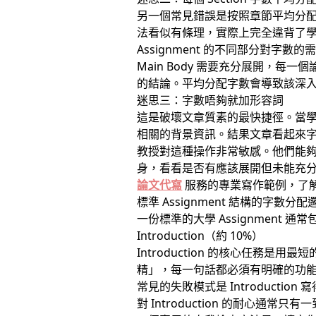
另一個常見錯誤是按照章節平均分
法看似有條理，實際上完全違背了
Assignment 的不同部分對字數
Main Body 需要充分展開，每
的結論。平均分配字數會導致該深
迷思三：字數唔夠就加形容詞
這是破壞文章質素的最快捷徑。當
相關的背景資訊。結果文章看起來
教授對這種操作非常敏感。他們能
身，看看是否有應該展開但未能充
論文代寫
服務的專業寫作範例，了
標準 Assignment 結構的字數分配
一份標準的大學 Assignmen
Introduction（約 10%）
Introduction 的核心任
精」，每一句話都必須有明確的功
常見的失敗模式是 Introduc
對 Introduction 的耐