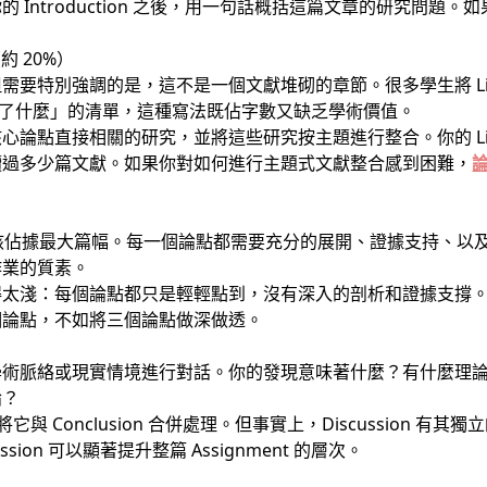
 Introduction 之後，用一句話概括這篇文章的研究問題
d（約 20%）
特別強調的是，這不是一個文獻堆砌的章節。很多學生將 Literatu
者說了什麼」的清單，這種寫法既佔字數又缺乏學術價值。
點直接相關的研究，並將這些研究按主題進行整合。你的 Literat
讀過多少篇文獻。如果你對如何進行主題式文獻整合感到困難，
核心，應該佔據最大篇幅。每一個論點都需要充分的展開、證據支持、
作業的質素。
得太淺：每個論點都只是輕輕點到，沒有深入的剖析和證據支撐
個論點，不如將三個論點做深做透。
學術脈絡或現實情境進行對話。你的發現意味著什麼？有什麼理
論？
分，將它與 Conclusion 合併處理。但事實上，Discussion
ion 可以顯著提升整篇 Assignment 的層次。