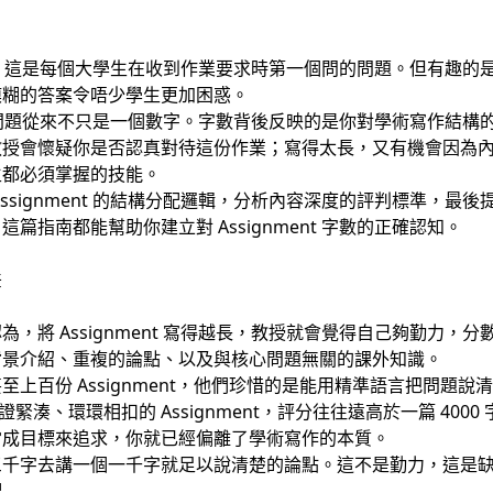
幾多字？」這是每個大學生在收到作業要求時第一個問的問題。但有趣
模糊的答案令唔少學生更加困惑。
 的字數問題從來不只是一個數字。字數背後反映的是你對學術寫作結
教授會懷疑你是否認真對待這份作業；寫得太長，又有機會因為
生都必須掌握的技能。
ssignment 的結構分配邏輯，分析內容深度的評判標準，最
指南都能幫助你建立對 Assignment 字數的正確認知。
差
，將 Assignment 寫得越長，教授就會覺得自己夠勤力，
背景介紹、重複的論點、以及與核心問題無關的課外知識。
上百份 Assignment，他們珍惜的是能用精準語言把問題
論證緊湊、環環相扣的 Assignment，評分往往遠高於一篇 40
當成目標來追求，你就已經偏離了學術寫作的本質。
三千字去講一個一千字就足以說清楚的論點。這不是勤力，這是
配