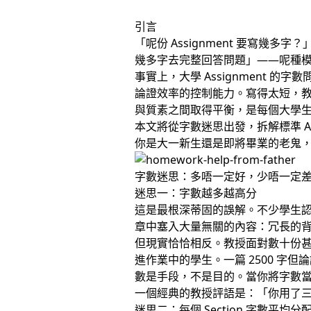
引言
「呢份 Assignment 要寫
幾多字去完整回答問題」——呢種
事實上，大學 Assignment
論證效率的控制能力。寫得太短，
與質素之間取得平衡，是每個大學
本文將從字數迷思出發，拆解標準 A
你是大一新生還是即將畢業的老鬼，這篇
字數迷思：多唔一定好，少唔一定
迷思一：字數越多越高分
這是最根深蒂固的誤解。不少學生認為
章中塞入大量無關的內容：冗長的
但現實恰恰相反。教授面對數十份甚至
進作業中的學生。一篇 2500 字但
數是手段，不是目的。當你將字數
一個經典的教授評語是：「你用了
迷思二：每個 Section 字數平均分