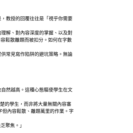
的是，教授的回覆往往是「視乎你需要
構的理解、對內容深度的掌握、以及對
內容鬆散離題而被扣分。如何在字數
後提供常見寫作陷阱的避坑策略。無論
分數自然越高。這種心態驅使學生在文
說清楚的學生，而非將大量無關內容塞
00 字但內容鬆散、離題萬里的作業。字
缺乏聚焦。」