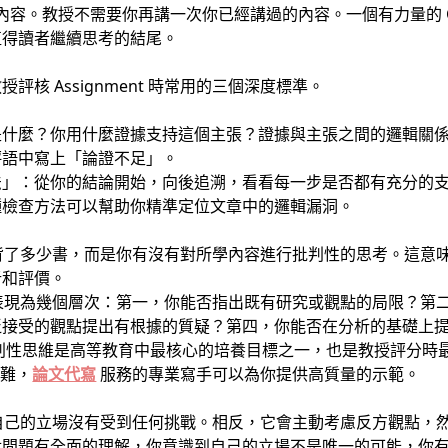
複正文內容。教授不需要你再講一次你已經講過的內容。一個有力量的 Co
值得讀者繼續思考的結尾。
核 Assignment 時常用的三個深度標準。
是什麼？你用什麼證據支持這個主張？證據與主張之間的邏輯關
評語中寫上「論證不足」。
法」：從你的結論開始，向後追溯，看看每一步是否都有充分的
種檢查方法可以幫助你精準定位文章中的邏輯漏洞。
的不是你背了多少書，而是你有沒有對所學內容進行批判性的思考。這
析和評價。
 中具體表現為幾個層次：第一，你能否指出既有研究或觀點的局限？
泛接受的觀點提出有根據的質疑？第四，你能否在分析的基礎上
判性思維是高等教育中最核心的培養目標之一，也是教授評分時
困難，
論文代寫
服務的專業寫手可以為你提供高質量的示範。
不會假裝自己的立場沒有受到任何挑戰。相反，它會主動考慮反方觀點
對問題有全面的理解，你意識到自己的立場不是唯一的可能，你