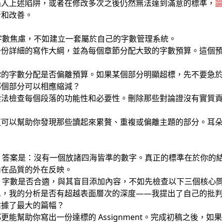
陷入上述陷阱，或者在修改多次之後仍然無法達到滿意的標準，
斷和改善。
要經歷字數焦慮，不如建立一套屬於自己的字數管理系統。
一份詳細的寫作大綱，並為每個章節分配大致的字數預算。這個
你的字數分配是否偏離預算。如果某個部分明顯超標，先不要急
哪個部分可以相應縮減？
蹤法檢查每個段落的功能性和必要性。刪除那些對論證沒有實質
這可以幫助你發現那些讀起來累贅、重複或偏離主題的部分。耳
先叫標準？答案是：沒有一個放諸四海皆準的數字。真正的標準在於你
內在品質的外在反映。
ment 字數是否合適，與其盲目添加內容，不如先檢查以下三個核
二，我的分析是否有超越表面層次的深度——我提出了自己的批
佔據了最大的篇幅？
能幫助你寫出一份達標的 Assignment。完成初稿之後，