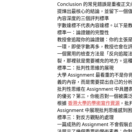
Conclusion 的常見錯誤是重
提煉出最核心的結論，並留下一個
內容深度的三個評判標準
字數達標不代表內容達標。以下是教授評
標準一：論證鏈的完整性
教授會追蹤你的論證鏈：你的主張
一環，即使字數再多，教授也會在
一個實用的檢查方法是「反向追蹤
裂，那裡就是需要補充的地方。這
標準二：批判性思維的展現
大學 Assignment 最看重
義的內容，而是需要提出自己的分
批判性思維在 Assignment
的優劣？第三，你能否對一個被廣
根據
香港大學的學術寫作資源
，批
Assignment 中展現批判思維感到
標準三：對反方觀點的處理
一篇成熟的 Assignment 
法展示了幾個重要的學術素養：你