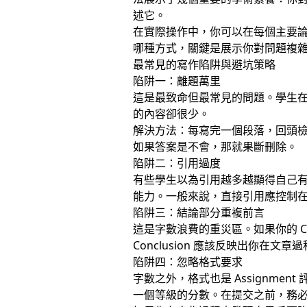
述它。
在實際操作中，你可以在每個主要論點
哪種方式，關鍵是展示你對問題複
最常見的寫作陷阱與避坑策略
陷阱一：離題萬里
這是最致命但最常見的問題。學生
的內容卻很少。
解決方法：每寫完一個段落，回頭
如果答案是不會，那就果斷刪除。
陷阱二：引用過度
有些學生以為引用越多越顯得自己
能力。一般來說，直接引用應控制在
陷阱三：結論部分重複前言
這是字數浪費的重災區。如果你的 Con
Conclusion 應該反映出你在
陷阱四：忽略格式要求
字數之外，格式也是 Assignm
一個等級的分數。在提交之前，務