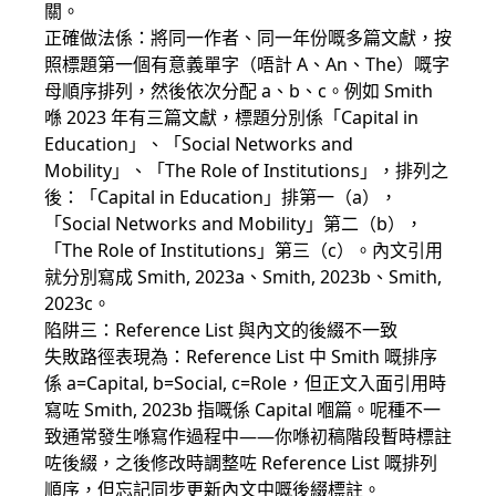
關。
正確做法係：將同一作者、同一年份嘅多篇文獻，按
照標題第一個有意義單字（唔計 A、An、The）嘅字
母順序排列，然後依次分配 a、b、c。例如 Smith
喺 2023 年有三篇文獻，標題分別係「Capital in
Education」、「Social Networks and
Mobility」、「The Role of Institutions」，排列之
後：「Capital in Education」排第一（a），
「Social Networks and Mobility」第二（b），
「The Role of Institutions」第三（c）。內文引用
就分別寫成 Smith, 2023a、Smith, 2023b、Smith,
2023c。
陷阱三：Reference List 與內文的後綴不一致
失敗路徑表現為：Reference List 中 Smith 嘅排序
係 a=Capital, b=Social, c=Role，但正文入面引用時
寫咗 Smith, 2023b 指嘅係 Capital 嗰篇。呢種不一
致通常發生喺寫作過程中——你喺初稿階段暫時標註
咗後綴，之後修改時調整咗 Reference List 嘅排列
順序，但忘記同步更新內文中嘅後綴標註。