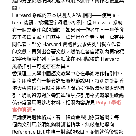
綴的分配仍然按照標題字母順序進行，與作者數量無
關。
Harvard 系統的基本規則與 APA 相同——使用 a、
b、c 後綴，按標題字母順序排列。但 Harvard 系統
有一個需要注意的細節：如果同一作者在同一年份發
表了多篇文獻，而其中一篇是獨立作者、另一篇有共
同作者，部分 Harvard 變體會要求先列出獨立作者
的文獻，再列出合著文獻，然後在各自類別內再按標
題字母順序排列。這個細節在不同院校的 Harvard
風格指引中可能存在差異。
香港理工大學中國語文教學中心在學術寫作指引中，
對引用格式有一整套詳細嘅規範說明，特別是針對香
港大專院校常見嘅引用格式問題提供咗清晰嘅處理指
引。呢啲資源對於需要準確掌握引用格式嘅學生嚟講
係非常實用嘅參考材料，相關內容詳見
PolyU 學術
寫作資源
。
無論使用邊種格式，有一條黃金規則係貫通嘅：每一
個內文引用必須能夠將讀者精準、無歧義地導向
Reference List 中唯一對應的條目。呢個就係後綴系