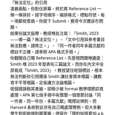
「無法定位」的引用
凌晨兩點，你對住屏幕，終於將 Reference List 一
條一條排好。按字母順序、縮排格式、標點符號，每
一項都檢查過。你按下 Submit，覺得今次應該冇問
題。
結果份論文返嚟，教授喺批注寫：「Smith, 2023
——哪一篇？無法定位。」、「文中引用與參考書目
無法對應，請修正。」、「同一作者同年多篇文獻的
標註不正確，請參照 APA 格式手冊。」
你翻開自己嘅 Reference List，先發現問題喺邊度：
Smith 喺 2023 年發表咗三篇論文，而你在內文中全
部寫成「Smith, 2023」。教授望住呢個標註，根本
無法判斷你引用嘅係 Smith 講社會資本嗰篇、講教
育不平等嗰篇、定係講方法論嗰篇。
呢個錯誤極其普遍，卻極少被 formal 教學環節認真
處理。APA 第七版手冊中有整整一個章節討論「同
一作者、同一年份、多篇文獻」嘅標註規則，而
Harvard 系統對此亦有自己嘅處理慣例。但大多數
學生對呢啲規則嘅掌握，停留在「隱約知道要加 a b