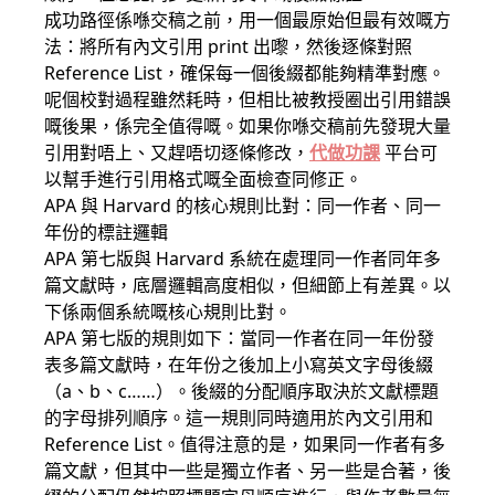
成功路徑係喺交稿之前，用一個最原始但最有效嘅方
法：將所有內文引用 print 出嚟，然後逐條對照
Reference List，確保每一個後綴都能夠精準對應。
呢個校對過程雖然耗時，但相比被教授圈出引用錯誤
嘅後果，係完全值得嘅。如果你喺交稿前先發現大量
引用對唔上、又趕唔切逐條修改，
代做功課
平台可
以幫手進行引用格式嘅全面檢查同修正。
APA 與 Harvard 的核心規則比對：同一作者、同一
年份的標註邏輯
APA 第七版與 Harvard 系統在處理同一作者同年多
篇文獻時，底層邏輯高度相似，但細節上有差異。以
下係兩個系統嘅核心規則比對。
APA 第七版的規則如下：當同一作者在同一年份發
表多篇文獻時，在年份之後加上小寫英文字母後綴
（a、b、c……）。後綴的分配順序取決於文獻標題
的字母排列順序。這一規則同時適用於內文引用和
Reference List。值得注意的是，如果同一作者有多
篇文獻，但其中一些是獨立作者、另一些是合著，後