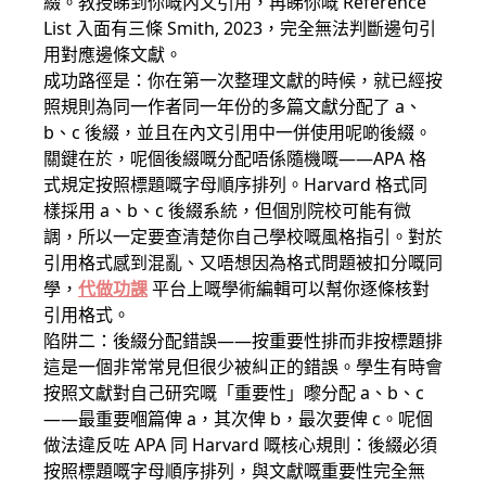
綴。教授睇到你嘅內文引用，再睇你嘅 Reference
List 入面有三條 Smith, 2023，完全無法判斷邊句引
用對應邊條文獻。
成功路徑是：你在第一次整理文獻的時候，就已經按
照規則為同一作者同一年份的多篇文獻分配了 a、
b、c 後綴，並且在內文引用中一併使用呢啲後綴。
關鍵在於，呢個後綴嘅分配唔係隨機嘅——APA 格
式規定按照標題嘅字母順序排列。Harvard 格式同
樣採用 a、b、c 後綴系統，但個別院校可能有微
調，所以一定要查清楚你自己學校嘅風格指引。對於
引用格式感到混亂、又唔想因為格式問題被扣分嘅同
學，
代做功課
平台上嘅學術編輯可以幫你逐條核對
引用格式。
陷阱二：後綴分配錯誤——按重要性排而非按標題排
這是一個非常常見但很少被糾正的錯誤。學生有時會
按照文獻對自己研究嘅「重要性」嚟分配 a、b、c
——最重要嗰篇俾 a，其次俾 b，最次要俾 c。呢個
做法違反咗 APA 同 Harvard 嘅核心規則：後綴必須
按照標題嘅字母順序排列，與文獻嘅重要性完全無