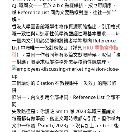
c」嘅層次——至於 a b c 點樣編排、按乜嘢順序、
喺 Reference List 同內文要點樣對應，往往一知半
解。
香港大學圖書館嘅學術寫作資源明確指出，引用格式
嘅一致性與可追溯性係學術嚴謹性嘅基本要求——每
一個內文引用必須能夠將讀者精準導向 Reference
List 中嘅唯一一條對應條目（詳見
HKU 學術寫作指
引
）。當同一作者同年有多篇文獻嘅時候，呢個「唯
一對應」嘅要求就變得格外需要技術性嘅處理。
三個讓你的 Citation 在教授眼中「失效」的隱形陷
阱
陷阱一：內文引用全部相同，Reference List 全部不
同
失敗路徑是：你讀咗 Smith 喺 2023 年嘅三篇論文，
每篇都有做筆記，寫正文嘅時候都有引用。但你喺內
文中一律寫「Smith, 2023」，沒有加上 a、b、c 後