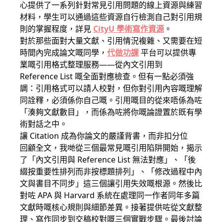
心提供了一系列針對常見引用問題的線上資源與練習
材料，學生可以通過這些資源自行檢測自己對引用規
則的掌握程度，詳見
CityU 學術寫作資源
。
對於那些面對大量文獻、引用情況複雜、又需要在短
時間內完成論文嘅同學，
代做功課
平台可以提供專
業嘅引用格式整理服務——從內文引用到
Reference List 嘅全面對應檢查。但有一點必須強
調：引用格式可以請人校對，但你對引用內容嘅理解
同詮釋，必須係你自己嘅。引用嘅目的從來唔係為咗
「湊夠文獻數目」，而係為咗將你嘅論證置於既有學
術對話之中。
讓 Citation 成為你論文的嚴謹背書，而非扣分位
回顧全文，我哋從三個最常見嘅引用陷阱開始，揭示
了「內文引用與 Reference List 無法對應」、「後
綴按重要性排列而非按標題排列」、「修改過程中內
文與書目不同步」這三個讓引用失效嘅根源。然後比
對咗 APA 與 Harvard 系統在處理同一作者同年多篇
文獻時嘅核心規則與細節差異。接著提供咗從文獻整
理、寫作同步到交稿校對嘅三個實戰步驟。最後討論