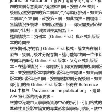
Journal of Education 上發表了兩篇不同的論文，標
題的首個有意義單字竟然還相同。按照 APA 規則，
後綴仍然按標題的第二個單字字母順序排列。如果第
二個單字也相同，就按第三個，如此類推。關鍵係：
無論情況多複雜，規則仍然適用——你只需要耐心逐
個單字比對，直到搵到差異點為止。
進階情境二：預刊本（Online First）與正式出版版
本的時間差
很多期刊現在採用 Online First 模式，論文先在網上
發布，幾個月後才分配卷期。這可能導致同一位作者
在同年內既有 Online First 版本、又有正式出版版
本。在這種情況下，你應該引用你實際閱讀的那個版
本，並按照該版本標註的出版年份來處理。如果兩個
版本的出版年份相同，按照前述規則分配後綴。如果
你引用的是 Online First 版本，記得在 Reference
List 中標註「Advance online publication」，這是
APA 第七版的明確要求。
根據香港城市大學學術資源中心的指引，引用格式的
準確性直接影響論文的專業形象與學術可信度。該中