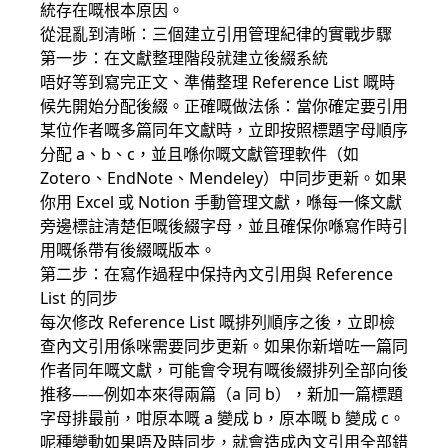
統存在嘅根本原因。
從混亂到清晰：三個建立引用管理紀律的實戰步驟
第一步：在文獻整理階段就建立後綴系統
唔好等到寫完正文、準備整理 Reference List 嘅時
候先開始分配後綴。正確嘅做法係：當你確定要引用
某位作者嘅多篇同年文獻時，立即按照標題字母順序
分配 a、b、c，並且喺你嘅文獻管理軟件（如
Zotero、EndNote、Mendeley）中同步更新。如果
你用 Excel 或 Notion 手動管理文獻，喺每一條文獻
旁邊標註清楚佢嘅後綴字母，並且確保你喺寫作時引
用嘅係帶有後綴嘅版本。
第二步：在寫作過程中保持內文引用與 Reference
List 的同步
每次修改 Reference List 嘅排列順序之後，立即檢
查內文引用係咪需要同步更新。如果你新增咗一篇同
作者同年嘅文獻，可能會令現有嘅後綴排列全部向後
推移——例如本來得兩篇（a 同 b），新加一篇標題
字母排最前，咁原本嘅 a 變成 b，原本嘅 b 變成 c。
呢種變動如果唔及時同步，就會造成內文引用全部錯