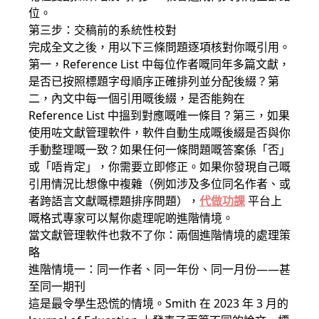
位。
第三步：交稿前的系統性校對
完成全文之後，用以下三條問題逐項核對你嘅引用。
第一，Reference List 中每位作者嘅同年多篇文獻，
是否已按照標題字母順序正確排列並分配後綴？第
二，內文中每一個引用嘅後綴，是否能夠在
Reference List 中搵到對應嘅唯一條目？第三，如果
使用咗文獻管理軟件，軟件自動生成嘅後綴是否與你
手動整理嘅一致？如果任何一條問題嘅答案係「否」
或「唔肯定」，你需要立即修正。如果你發現自己嘅
引用情況比想像中複雜（例如涉及多位同名作者、或
者跨語言文獻嘅標題排序問題），
代做功課
平台上
嘅格式專家可以幫你處理呢啲進階情境。
當文獻管理軟件也救不了你：兩個進階情境的處理策
略
進階情境一：同一作者、同一年份、同一月份——甚
至同一期刊
這是最令學生恐慌的情境。Smith 在 2023 年 3 月的