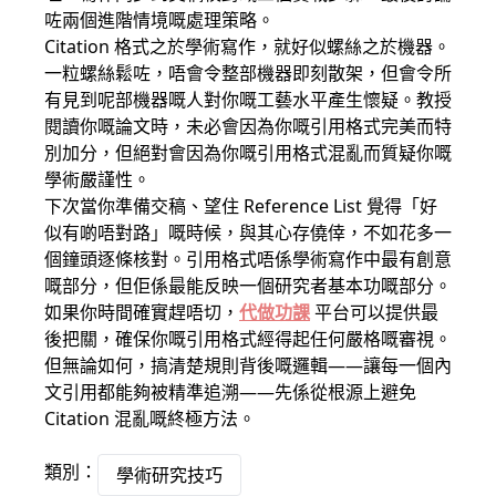
咗兩個進階情境嘅處理策略。
Citation 格式之於學術寫作，就好似螺絲之於機器。
一粒螺絲鬆咗，唔會令整部機器即刻散架，但會令所
有見到呢部機器嘅人對你嘅工藝水平產生懷疑。教授
閱讀你嘅論文時，未必會因為你嘅引用格式完美而特
別加分，但絕對會因為你嘅引用格式混亂而質疑你嘅
學術嚴謹性。
下次當你準備交稿、望住 Reference List 覺得「好
似有啲唔對路」嘅時候，與其心存僥倖，不如花多一
個鐘頭逐條核對。引用格式唔係學術寫作中最有創意
嘅部分，但佢係最能反映一個研究者基本功嘅部分。
如果你時間確實趕唔切，
代做功課
平台可以提供最
後把關，確保你嘅引用格式經得起任何嚴格嘅審視。
但無論如何，搞清楚規則背後嘅邏輯——讓每一個內
文引用都能夠被精準追溯——先係從根源上避免
Citation 混亂嘅終極方法。
類別：
學術研究技巧