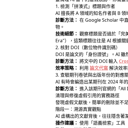
1. 檢測「拼湊式」標題與作者
AI 擅長將 A 領域的知名作者與 B
診斷方法：
在 Google Sch
物。
技術細節：
觀察標題是否過於「完美」且包含過多
Era"），這類標題往往是 AI 根
2. 核對 DOI（數位物件識別碼）
DOI 是論文的「身份證號」。AI 
診斷方法：
將文中的 DOI 輸入
Cro
效率策略：
利用
論文代寫
解決效率
3. 查驗期刊卷號與出版年份的對應
AI 有時會編造出某期刊在 2024 
診斷方法：
進入該期刊官網的「All
清理與修復虛假引用的實務路徑
發現虛假文獻後，簡單的刪除並不
階段一：溯源真實觀點
AI 虛構出的文獻背後，往往隱含
操作建議：
使用「語義檢索」工具（如 S