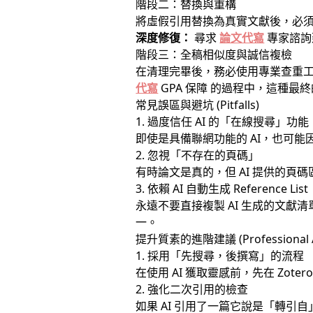
階段二：替換與重構
將虛假引用替換為真實文獻後，必
深度修復：
尋求
論文代寫
專家諮詢
階段三：全稿相似度與誠信複檢
在清理完畢後，務必使用專業查重工
代寫
GPA 保障 的過程中，這種
常見誤區與避坑 (Pitfalls)
1. 過度信任 AI 的「在線搜尋」功能
即使是具備聯網功能的 AI，也可
2. 忽視「不存在的頁碼」
有時論文是真的，但 AI 提供的頁碼
3. 依賴 AI 自動生成 Reference List
永遠不要直接複製 AI 生成的文獻
一。
提升質素的進階建議 (Professional A
1. 採用「先搜尋，後撰寫」的流程
在使用 AI 獲取靈感前，先在 Z
2. 強化二次引用的檢查
如果 AI 引用了一篇它說是「轉引