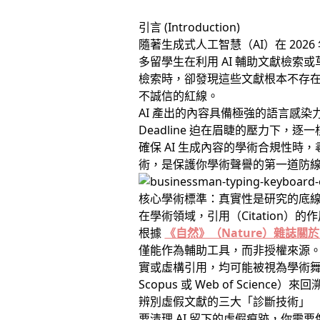
引言 (Introduction)
隨著生成式人工智慧（AI）在 20
多留學生在利用 AI 輔助文獻檢索
檢索時，卻發現這些文獻根本不存
不誠信的紅線。
AI 產出的內容具備極強的語言感
Deadline 迫在眉睫的壓力下
確保 AI 生成內容的學術合規性時
術，是保護你學術聲譽的第一道防
核心學術標準：真實性是研究的底
在學術領域，引用（Citation
根據
《自然》（Nature）雜誌關
僅能作為輔助工具，而非授權來源
實或虛構引用，均可能被視為學術
Scopus 或 Web of Scie
辨別虛假文獻的三大「診斷技術」
要清理 AI 留下的虛假痕跡，你需