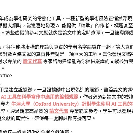
26 年成為學術研究的常態化工具，一種新型的學術風險正悄然浮現
或草擬大綱時，常驚喜地發現 AI 能提供「精準」的作者、標題
在。這些虛假的參考文獻就像是論文中的定時炸彈，一旦被導師
染力，往往能將虛構的理論與真實的學者名字編織在一起，讓人真
，逐一核對數百條文獻的真實性無疑是一項巨大的工程。當你發現文
，尋求專業的
論文代寫
專家諮詢建議能為你提供嚴謹的文獻核實與清
線。
線
）的作用是建立證據鏈。一旦證據鏈中出現偽造的環節，整篇論文的
於 AI 工具在科學寫作中應用的編輯規範
，作者必須對論文中的數
。參考
牛津大學（Oxford University）針對學生使用 AI 工
舞弊。透過觀摩高品質的
論文代寫
專業範文參考，學生可以發現
nce）來回溯文獻的真實性，確保每一處腳註都有據可查。
要像偵探一樣審視你的參考文獻清單：