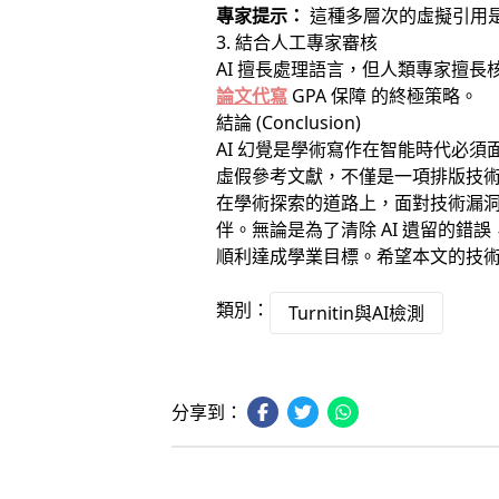
專家提示：
這種多層次的虛擬引用是 
3. 結合人工專家審核
AI 擅長處理語言，但人類專家擅長
論文代寫
GPA 保障 的終極策略。
結論 (Conclusion)
AI 幻覺是學術寫作在智能時代必
虛假參考文獻，不僅是一項排版技
在學術探索的道路上，面對技術漏
伴。無論是為了清除 AI 遺留的
順利達成學業目標。希望本文的技
類別：
Turnitin與AI檢測
分享到：