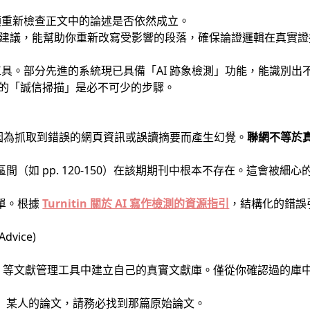
須重新檢查正文中的論述是否依然成立。
建議，能幫助你重新改寫受影響的段落，確保論證邏輯在真實證
具。部分先進的系統現已具備「AI 跡象檢測」功能，能識別出
最終的「誠信掃描」是必不可少的步驟。
能因為抓取到錯誤的網頁資訊或誤讀摘要而產生幻覺。
聯網不等於
區間（如 pp. 120-150）在該期期刊中根本不存在。這會被
清單。根據
Turnitin 關於 AI 寫作檢測的資源指引
，結構化的錯誤引
dvice)
otero 等文獻管理工具中建立自己的真實文獻庫。僅從你確認過的
自」某人的論文，請務必找到那篇原始論文。