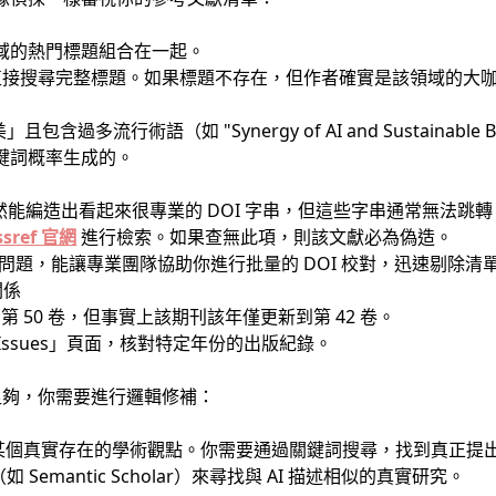
 領域的熱門標題組合在一起。
olar 中直接搜尋完整標題。如果標題不存在，但作者確實是該領域的大
流行術語（如 "Synergy of AI and Sustainable Blockc
據關鍵詞概率生成的。
雖然能編造出看起來很專業的 DOI 字串，但這些字串通常無法跳轉
ssref 官網
進行檢索。如果查無此項，則該文獻必為偽造。
問題，能讓專業團隊協助你進行批量的 DOI 校對，迅速剔除清
關係
年的第 50 卷，但事實上該期刊該年僅更新到第 42 卷。
 Issues」頁面，核對特定年份的出版紀錄。
足夠，你需要進行邏輯修補：
著某個真實存在的學術觀點。你需要通過關鍵詞搜尋，找到真正提
emantic Scholar）來尋找與 AI 描述相似的真實研究。