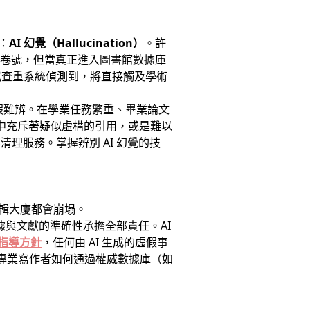
：
AI 幻覺（Hallucination）
。許
甚至卷號，但當真正進入圖書館數據庫
或查重系統偵測到，將直接觸及學術
假難辨。在學業任務繁重、畢業論文
稿中充斥著疑似虛構的引用，或是難以
理服務。掌握辨別 AI 幻覺的技
邏輯大廈都會崩塌。
據與文獻的準確性承擔全部責任。AI
具的指導方針
，任何由 AI 生成的虛假事
專業寫作者如何通過權威數據庫（如