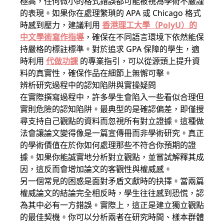
極高，任何微小的格式錯誤都可能被視為學術不嚴謹
的表現。如果你在處理繁瑣的 APA 或 Chicago 格式
時感到壓力，建議利用
香港理工大學（PolyU）的
中文學術寫作指導
，確保在不同語言環境下依然能保
持嚴格的標註標準。對於追求 GPA 保障的學生，適
時利用
代做功課
的專業指引，可以從源頭上提升資
料的真實性，確保作品在細節上無懈可擊。
辨析研究過程中的認知陷阱與實操疑問
在實際撰寫過程中，許多學生會陷入一些看似合理但
實則危險的認知陷阱。最典型的是確認偏差，即僅搜
尋支持自己觀點的資料而忽視所有對立證據。這種做
法會讓論文變得像是一篇宣傳冊而非學術研究。真正
的學術價值在於你如何處理那些不符合你預期的證
據。如果你能誠實地分析對立觀點，並嘗試解釋其成
因，這反而會增加論文的客觀性與權威感。
另一個常見的困惑是面對矛盾文獻時的抉擇。當兩篇
權威論文的結論完全相反時，學生往往感到恐慌，認
為其中必有一方錯誤。實際上，這正是建立獨立觀點
的最佳契機。你可以分析兩者在研究時間、樣本群體