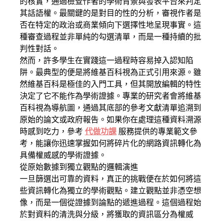
的核實，通過檢查作者的學術背景與發表平台來判定
其話語權。最關鍵的是對目的性的分析，審視作者是
否在特定的政治或商業傾向下選擇性地呈現事實。這
種審查過程並非單純的勾選清單，而是一種持續的批
判性對話。
然而，許多學生在實踐這一過程時容易掉入認知陷
阱。最典型的便是將維基百科視為正式引用來源。雖
然維基百科是極佳的入門工具，但其開放編輯的特性
決定了它不能作為學術證據。專業的研究者會將維基
百科視為導航圖，通過其底部的參考文獻清單追溯到
原始的論文或政府報告。如果你在處理這種資料溯源
時感到吃力，參考
代做功課
服務提供的專業範文參
考，能讓你迅速掌握如何將碎片化的網路資訊轉化為
具備權威感的學術證據。
從原始數據到獨立觀點的邏輯演進
一旦篩選出可靠的資料，真正的挑戰便在於如何將這
些資訊轉化為獨立的學術觀點。建立觀點並非憑空想
像，而是一個從證據到論點的遞進過程。這個過程始
於對資料的清洗與分級，將獲取的資訊區分為權威