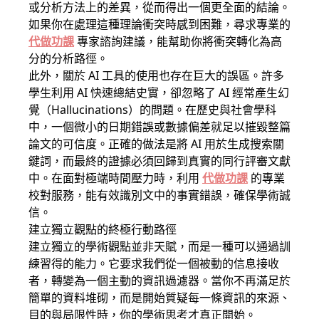
或分析方法上的差異，從而得出一個更全面的結論。
如果你在處理這種理論衝突時感到困難，尋求專業的
代做功課
專家諮詢建議，能幫助你將衝突轉化為高
分的分析路徑。
此外，關於 AI 工具的使用也存在巨大的誤區。許多
學生利用 AI 快速總結史實，卻忽略了 AI 經常產生幻
覺（Hallucinations）的問題。在歷史與社會學科
中，一個微小的日期錯誤或數據偏差就足以摧毀整篇
論文的可信度。正確的做法是將 AI 用於生成搜索關
鍵詞，而最終的證據必須回歸到真實的同行評審文獻
中。在面對極端時間壓力時，利用
代做功課
的專業
校對服務，能有效識別文中的事實錯誤，確保學術誠
信。
建立獨立觀點的終極行動路徑
建立獨立的學術觀點並非天賦，而是一種可以通過訓
練習得的能力。它要求我們從一個被動的信息接收
者，轉變為一個主動的資訊過濾器。當你不再滿足於
簡單的資料堆砌，而是開始質疑每一條資訊的來源、
目的與局限性時，你的學術思考才真正開始。