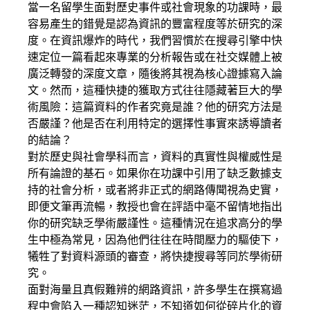
當一名留學生面對歷史事件或社會現象的功課時，最
容易產生的錯覺是認為資訊的豐富程度等於研究的深
度。在資訊爆炸的時代，我們習慣於在搜尋引擎中快
速定位一篇看起來專業的分析報告或在社交媒體上被
廣泛轉發的深度文章，隨後將其視為核心證據寫入論
文。然而，這種快捷的獲取方式往往隱藏著巨大的學
術風險：這篇資料的作者究竟是誰？他的研究方法是
否嚴謹？他是否在利用特定的選擇性事實來誘導讀者
的結論？
對於歷史與社會學科而言，資料的真實性與權威性是
所有論證的基石。如果你在功課中引用了缺乏數據支
持的社會分析，或者將非正式的網路傳聞視為史實，
即便文筆再流暢，教授也會在評語中毫不留情地指出
你的研究缺乏學術嚴謹性。這種情況在追求高分的學
生中極為常見，因為他們往往在時間壓力的驅使下，
犧牲了對資料源頭的審查，將快捷搜尋等同於學術研
究。
面對海量且真假難辨的網路資訊，許多學生在撰寫過
程中會陷入一種認知迷茫，不知道如何從碎片化的資