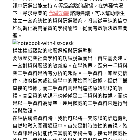
訊中篩選出能支持 A 等級論點的證據。在這種情況
下，尋求專業的
代做功課
諮詢建議，可以幫助學生
建立一套系統性的資料篩選體系，將其從單純的信息
堆砌轉化為高品質的學術論證，從而有效解決效率問
題。
構建權威觀點的底層邏輯與篩選準則
要讓歷史與社會學科的功課脫穎而出，首先需要建立
一套對資料層級的敏感度。在學術界，區分一手資料
與二手資料是所有分析的起點。一手資料，如歷史信
件、政府檔案或社會學中的原始問卷數據，提供了最
直接的證據；而二手資料則是對這些原始記錄的解
釋。高品質的功課不應僅僅是二手資料的複述，而應
是以一手資料為骨架，運用權威的二手資料來進行對
話與驗證。
在評估網路資料時，我們可以將一套嚴謹的篩選機制
自然地融入閱讀過程中。首先是對時效性的審視，確
認資訊是否仍能代表當前的學術共識；接著是權威性