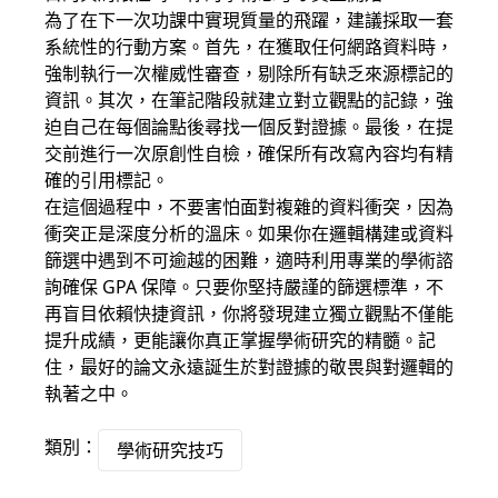
為了在下一次功課中實現質量的飛躍，建議採取一套
系統性的行動方案。首先，在獲取任何網路資料時，
強制執行一次權威性審查，剔除所有缺乏來源標記的
資訊。其次，在筆記階段就建立對立觀點的記錄，強
迫自己在每個論點後尋找一個反對證據。最後，在提
交前進行一次原創性自檢，確保所有改寫內容均有精
確的引用標記。
在這個過程中，不要害怕面對複雜的資料衝突，因為
衝突正是深度分析的溫床。如果你在邏輯構建或資料
篩選中遇到不可逾越的困難，適時利用專業的學術諮
詢確保 GPA 保障。只要你堅持嚴謹的篩選標準，不
再盲目依賴快捷資訊，你將發現建立獨立觀點不僅能
提升成績，更能讓你真正掌握學術研究的精髓。記
住，最好的論文永遠誕生於對證據的敬畏與對邏輯的
執著之中。
類別：
學術研究技巧