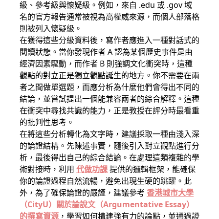
級、參考級與懷疑級。例如，來自 .edu 或 .gov 域
名的官方報告通常被視為高權威來源，而個人部落格
則被列入懷疑級。
在獲得這些分級資料後，寫作者應進入一種對話式的
閱讀狀態。當你發現作者 A 認為某個歷史事件是由
經濟因素驅動，而作者 B 則強調文化衝突時，這種
觀點的對立正是獨立觀點誕生的地方。你不需要在兩
者之間做單選題，而應分析為什麼他們會得出不同的
結論，並嘗試提出一個能兼容兩者的綜合解釋。這種
在衝突中尋找共識的能力，正是教授在評分時最看重
的批判性思考。
在將這些分析轉化為文字時，建議採取一種由淺入深
的論證結構。先陳述事實，隨後引入對立觀點進行分
析，最後得出自己的綜合結論。在處理這類複雜的學
術對接時，利用
代做功課
提供的邏輯框架，能確保
你的論證過程自然流暢，避免出現生硬的跳躍。此
外，為了確保論證的嚴謹，建議參考
香港城市大學
（CityU）關於論說文（Argumentative Essay）
的撰寫資源
，學習如何構建強有力的論點，並通過證