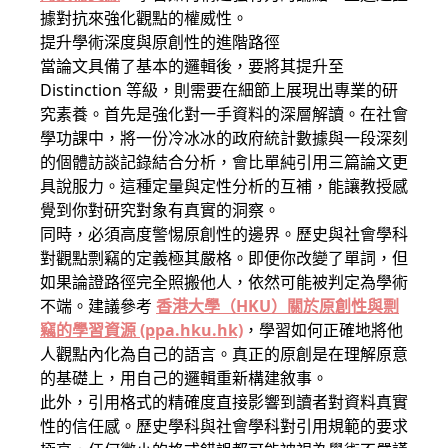
據對抗來強化觀點的權威性。
提升學術深度與原創性的進階路徑
當論文具備了基本的邏輯後，要將其提升至
Distinction 等級，則需要在細節上展現出專業的研
究素養。首先是強化對一手資料的深層解讀。在社會
學功課中，將一份冷冰冰的政府統計數據與一段深刻
的個體訪談記錄結合分析，會比單純引用三篇論文更
具說服力。這種定量與定性分析的互補，能讓教授感
覺到你對研究對象有真實的洞察。
同時，必須高度警惕原創性的邊界。歷史與社會學科
對觀點剽竊的定義極其嚴格。即便你改變了單詞，但
如果論證路徑完全照搬他人，依然可能被判定為學術
不端。建議參考
香港大學（HKU）關於原創性與剽
竊的學習資源 (ppa.hku.hk)
，學習如何正確地將他
人觀點內化為自己的語言。真正的原創是在理解原意
的基礎上，用自己的邏輯重新構建敘事。
此外，引用格式的精確度直接影響到讀者對資料真實
性的信任感。歷史學科與社會學科對引用規範的要求