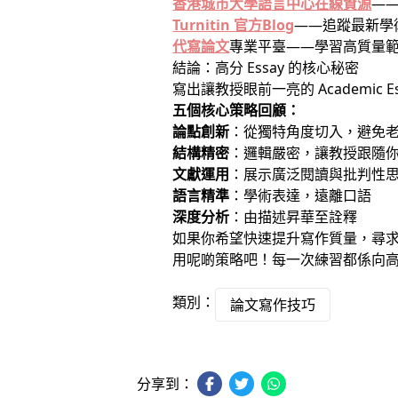
香港城市大學語言中心在線資源
——
Turnitin 官方Blog
——追蹤最新學
代寫論文
專業平臺——學習高質量
結論：高分 Essay 的核心秘密
寫出讓教授眼前一亮的 Academi
五個核心策略回顧：
論點創新
：從獨特角度切入，避免
結構精密
：邏輯嚴密，讓教授跟隨
文獻運用
：展示廣泛閱讀與批判性
語言精準
：學術表達，遠離口語
深度分析
：由描述昇華至詮釋
如果你希望快速提升寫作質量，尋
用呢啲策略吧！每一次練習都係向
類別：
論文寫作技巧
分享到：