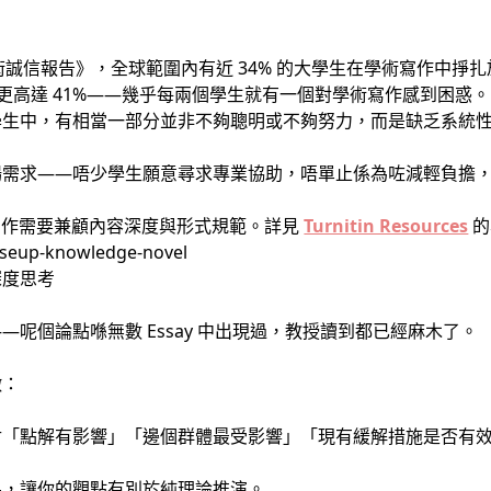
全球學術誠信報告》，全球範圍內有近 34% 的大學生在學術寫作中
例更高達 41%——幾乎每兩個學生就有一個對學術寫作感到困惑。
學生中，有相當一部分並非不夠聰明或不夠努力，而是缺乏系統
場需求——唔少學生願意尋求專業協助，唔單止係為咗減輕負擔
學術寫作需要兼顧內容深度與形式規範。詳見
Turnitin Resources
的
深度思考
呢個論點喺無數 Essay 中出現過，教授讀到都已經麻木了。
徵：
討「點解有影響」「邊個群體最受影響」「現有緩解措施是否有
果，讓你的觀點有別於純理論推演。