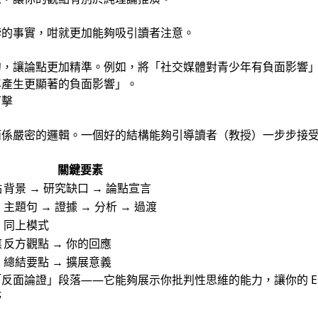
悖的事實，咁就更加能夠吸引讀者注意。
句，讓論點更加精準。例如，將「社交媒體對青少年有負面影響
年產生更顯著的負面影響」。
可擊
而係嚴密的邏輯。一個好的結構能夠引導讀者（教授）一步步接
關鍵要素
點
背景 → 研究缺口 → 論點宣言
主題句 → 證據 → 分析 → 過渡
同上模式
應
反方觀點 → 你的回應
總結要點 → 擴展意義
反面論證」段落——它能夠展示你批判性思維的能力，讓你的 Es
野