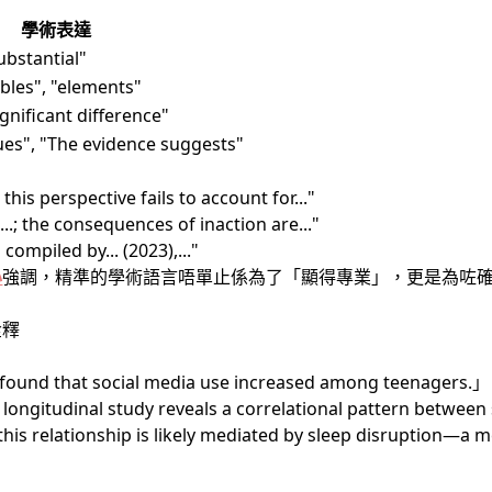
學術表達
bstantial"
ables", "elements"
significant difference"
ues", "The evidence suggests"
 this perspective fails to account for..."
...; the consequences of inaction are..."
compiled by... (2023),..."
心
強調，精準的學術語言唔單止係為了「顯得專業」，更是為咗
詮釋
ound that social media use increased among teenagers.」
longitudinal study reveals a correlational pattern between
 this relationship is likely mediated by sleep disruption—a