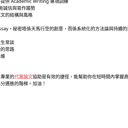
提供 Academic Writing 專項訓練
術誠信與寫作趨勢
範文的結構與風格
c Essay，秘密唔係天馬行空的創意，而係系統化的方法論與持續
老生常談
你的思路
思維
求專業的
代寫論文
協助是有效的捷徑，能幫助你在短時間內掌握
高分邁進的階梯。加油！