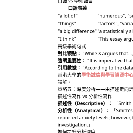
口語 vs 學術語言
口語表達
"a lot of"
"numerous", "su
"things"
"factors", "vari
"a big difference"
"a statistically 
"I think"
"This essay arg
高級學術句式
對比觀點：
"While X argues that...,
強調重要性：
"It is imperative that
引用數據：
"According to the data 
香港大學的
學術誠信與學習資源中
誤解。
策略五：深度分析——由描述走向
描述性寫作 vs 分析性寫作
描述性（Descriptive）：
「Smith f
分析性（Analytical）：
「Smith's 
reported anxiety levels; however,
investigation.」
如何提升分析深度