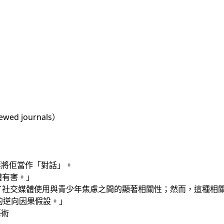
ed journals）
要將佢當作「對話」。
媒體有害。」
的研究揭示了社交媒體使用與青少年焦慮之間的顯著相關性；然而，這種
提出的逆向因果假設。」
藝術