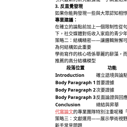
3. 反直覺發現
如果你能夠發現一些與大眾認知相
專業建議：
在確立的論點前加上一個限制性從
下，社交媒體對低收入家庭的青少
策略二：結構精密——讓邏輯無懈
為何結構如此重要
學術寫作的核心唔係華麗的辭藻，
推薦的高分結構模型
段落位置
功能
Introduction
確立語境與論
Body Paragraph 1
首要證據
Body Paragraph 2
次要證據
Body Paragraph 3
反面論證與回
Conclusion
總結與昇華
代寫論文
的專業團隊特別注重呢種「
策略三：文獻運用——展示學術視
新手常見問題