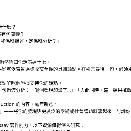
着什麼？
識有何關聯？
「我係喺描述，定係喺分析？」
ion 仍然唔知你想表達什麼。
—從寬泛背景逐步收窄至你的具體論點。在引言最後一句，必須
釋點解呢個證據支持你的觀點。
句過渡分析：「呢個發現印證了...」「與此同時，這一結果挑戰了
roduction 的內容，毫無新意。
含「昇華」——將你的發現與更廣泛的學術或社會議題聯繫起來，討
 Essay 寫作能力，以下資源值得深入研究：