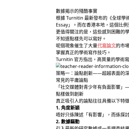
數據揭示的殘酷事實
根據 Turnitin 最新發布的《
Essay」。而在香港本地，這個比
更值得關注的是，這些感到困難的
不知道點樣先可以寫好。
呢個現象催生了大量
代寫論文
的市
掌握真正的學術寫作技巧。
Turnitin 官方指出，高質量的
策略一：論點創新——超越表面的
常見的平庸論點
「社交媒體對青少年有負面影響」——
點樣做到創新
真正吸引人的論點往往具備以下特
1. 角度新穎
唔好只係陳述「有影響」，而係探
2. 數據驅動
引入最新的研究數據或一手調查結